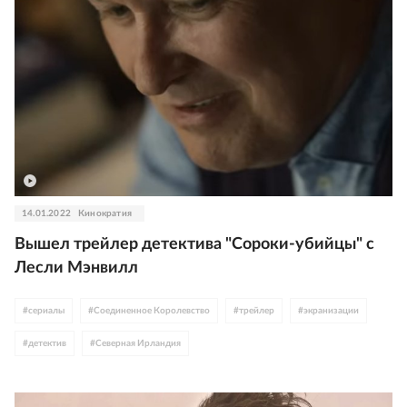
#
Тесса Томпсон
#
Махершала Али
#
Пол Томас Андерсон
#
Кеннет Брана
#
Аарон Соркин
#
Мэгги Джилленхол
#
Европа
#
Азия
14.01.2022
Кинократия
Вышел трейлер детектива "Сороки-убийцы" с
Лесли Мэнвилл
#
сериалы
#
Соединенное Королевство
#
трейлер
#
экранизации
#
детектив
#
Северная Ирландия