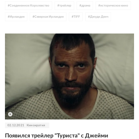
#
Соединенное Королевство
#
трейлер
#
драма
#
историческое кино
#
Марион Котийяр
#
Педро Альмодовар
#
Кеннет Брана
#
Ирландия
#
Северная Ирландия
#
TIFF
#
Джуди Денч
#
Аарон Соркин
#
Зан Маккларнон
#
Мэгги Джилленхол
#
Рут Негга
#
Кеннет Брана
#
Джейми Дорнан
#
Омар Си
#
Европа
#
Скандинавия
#
Азия
02.12.2021
Кинократия
Появился трейлер "Туриста" с Джейми