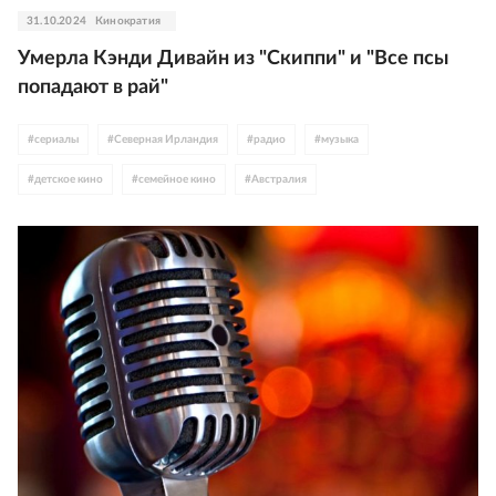
31.10.2024
Кинократия
Умерла Кэнди Дивайн из "Скиппи" и "Все псы
попадают в рай"
#
сериалы
#
Северная Ирландия
#
радио
#
музыка
#
детское кино
#
семейное кино
#
Австралия
#
Соединенное Королевство
#
анимация
#
животные
#
дубляж