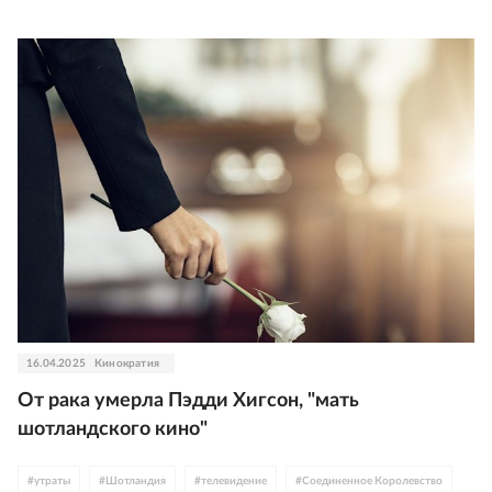
16.04.2025
Кинократия
От рака умерла Пэдди Хигсон, "мать
шотландского кино"
#
утраты
#
Шотландия
#
телевидение
#
Соединенное Королевство