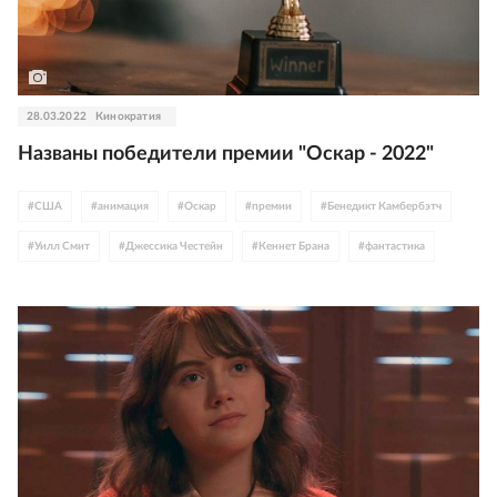
28.03.2022
Кинократия
Названы победители премии "Оскар - 2022"
#
США
#
анимация
#
Оскар
#
премии
#
Бенедикт Камбербэтч
#
Уилл Смит
#
Джессика Честейн
#
Кеннет Брана
#
фантастика
#
Соединенное Королевство
#
экранизации
#
Disney
#
рейтинги
#
Канада
#
итоги года
#
Ирландия
#
Дени Вильнев
#
Дюна
#
Lionsgate
#
Северная Ирландия
#
WB Discovery