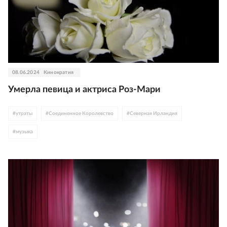
08.06.2024
Кинократия
Умерла певица и актриса Роз-Мари
#
утраты
#
Соединенное Королевство
#
Северная Ирландия
#
музыка