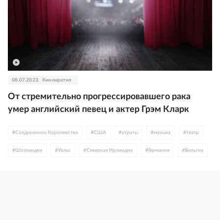
08.07.2023
Кинократия
От стремительно прогрессировавшего рака
умер английский певец и актер Грэм Кларк
#
Соединенное Королевство
#
США
#
утраты
#
музыка
#
театр
#
Шотландия
#
Уэльс
#
Северная Ирландия
#
Германия
#
Бельгия