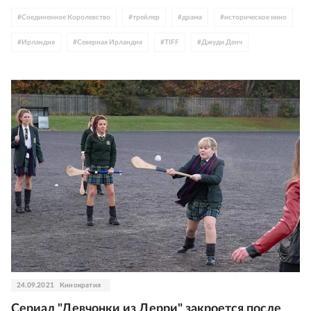
#
Соединенное Королевство
#
трейлер
#
драма
#
историческое кино
#
Ирландия
#
Северная Ирландия
#
TIFF
#
Джуди Денч
#
Кеннет Брана
#
Джейми Дорнан
24.09.2021
Кинократия
Сериал "Девчонки из Дерри" закроется после