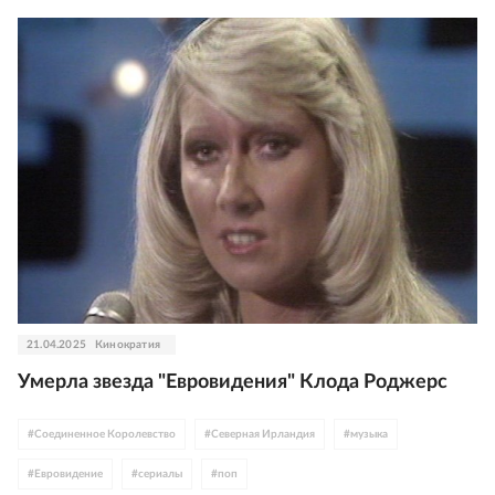
21.04.2025
Кинократия
Умерла звезда "Евровидения" Клода Роджерс
#
Соединенное Королевство
#
Северная Ирландия
#
музыка
#
Евровидение
#
сериалы
#
поп