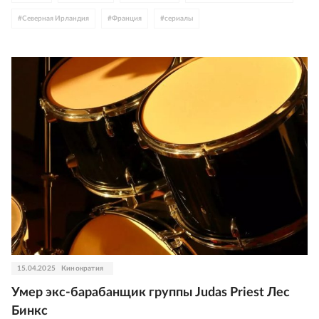
#
Северная Ирландия
#
Франция
#
сериалы
#
Венецианский фестиваль
15.04.2025
Кинократия
Умер экс-барабанщик группы Judas Priest Лес
Бинкc