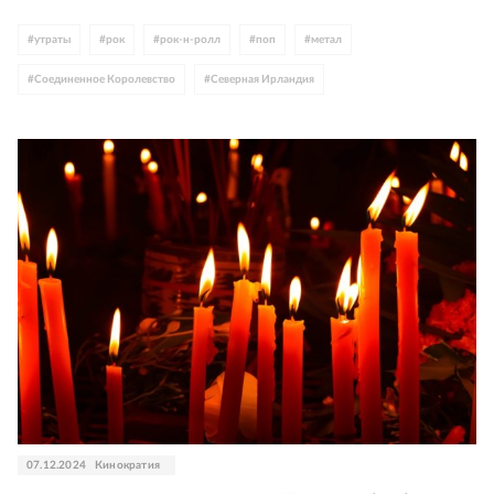
#
утраты
#
рок
#
рок-н-ролл
#
поп
#
метал
#
Соединенное Королевство
#
Северная Ирландия
07.12.2024
Кинократия