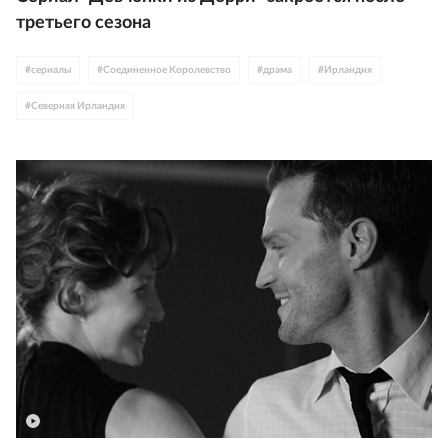
третьего сезона
#
сериалы
#
Соединенное Королевство
#
драма
#
Ирландия
#
Северная Ирландия