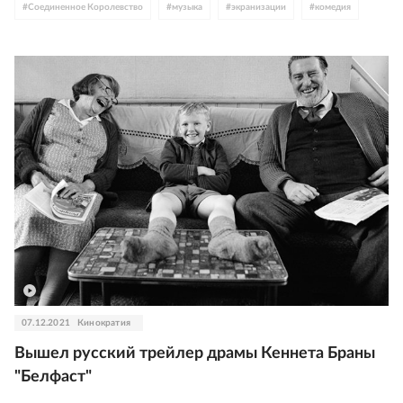
#
Соединенное Королевство
#
музыка
#
экранизации
#
комедия
#
комиксы
#
анимация
#
драма
#
Disney
#
триллер
#
Netflix
#
Marvel
#
HBO
#
рейтинги
#
Франция
#
детское кино
#
байопик
#
детектив
#
Япония
#
итоги года
#
Италия
#
Южная Корея
#
премии
#
Дания
#
Ирландия
#
Бенедикт Камбербэтч
#
Amazon
#
Леонардо ДиКаприо
#
мюзикл
#
клюква
#
Ридли Скотт
#
Финляндия
#
Стивен Спилберг
#
Новая Зеландия
#
Pixar
#
Hulu
#
Бен Аффлек
#
Дженнифер Лоуренс
#
Уилл Смит
#
Тайка Вайтити
#
Дженнифер Энистон
#
Эмма Стоун
#
Леди Гага
#
Элизабет Олсен
07.12.2021
Кинократия
#
Элизабет Мосс
#
Эль Фаннинг
#
Игра в кальмара
Вышел русский трейлер драмы Кеннета Браны
#
Северная Ирландия
#
Питер Динклэйдж
#
Уэс Андерсон
"Белфаст"
#
Юра Борисов
#
Паоло Соррентино
#
Кирстен Данст