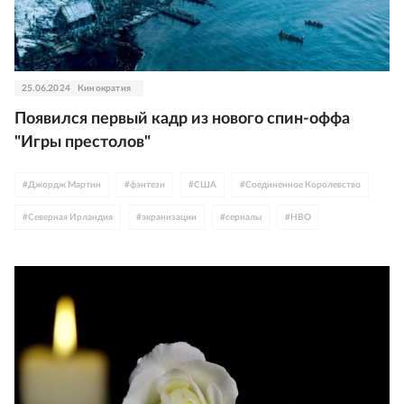
25.06.2024
Кинократия
Появился первый кадр из нового спин-оффа
"Игры престолов"
#
Джордж Мартин
#
фэнтези
#
США
#
Соединенное Королевство
#
Северная Ирландия
#
экранизации
#
сериалы
#
HBO
#
WB Discovery
#
кадры