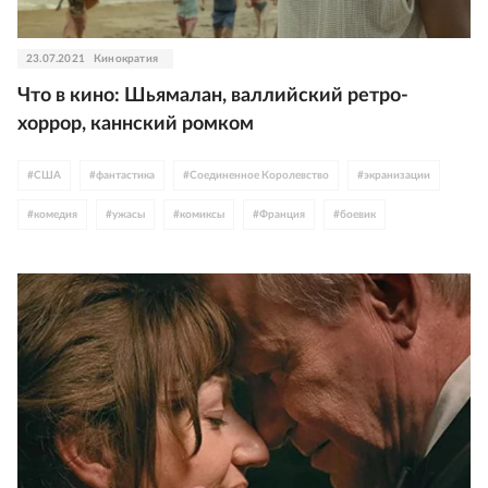
23.07.2021
Кинократия
Что в кино: Шьямалан, валлийский ретро-
хоррор, каннский ромком
#
США
#
фантастика
#
Соединенное Королевство
#
экранизации
#
комедия
#
ужасы
#
комиксы
#
Франция
#
боевик
#
мистика
#
Ирландия
#
Каннский фестиваль
#
фильмы по русской классике
#
Сергей Безруков
#
что идет в кино
#
Эстония
#
М. Найт Шьямалан
#
Сандэнс
#
Уэльс
#
Северная Ирландия
#
Юрий Колокольников
#
Павел Деревянко
#
Европа