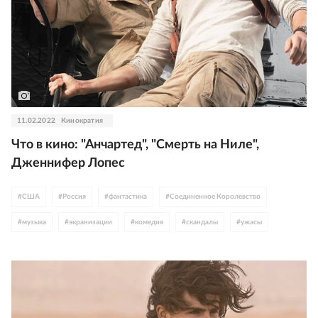
11.02.2022
Кинократия
Что в кино: "Анчартед", "Смерть на Ниле",
Дженнифер Лопес
#
США
#
Россия
#
фантастика
#
Соединенное Королевство
#
музыка
#
экранизации
#
комедия
#
скандалы
#
ужасы
#
игры
#
анимация
#
драма
#
Франция
#
Германия
#
детектив
#
Канада
#
Италия
#
сказка
#
Израиль
#
Ирландия
#
кинотеатры
#
мелодрама
#
приключения