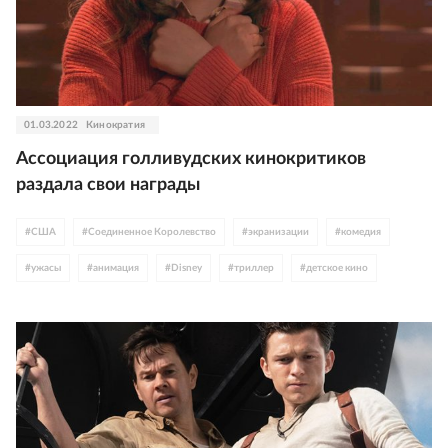
01.03.2022
Кинократия
Ассоциация голливудских кинокритиков
раздала свои награды
#
США
#
Соединенное Королевство
#
экранизации
#
комедия
#
ужасы
#
анимация
#
Disney
#
триллер
#
детское кино
#
байопик
#
Канада
#
итоги года
#
документальное кино
#
премии
#
Испания
#
Мексика
#
Дени Вильнев
#
Гильермо дель Торо
#
Дюна
#
Николас Кейдж
#
Эндрю Гарфилд
#
Кристен Стюарт
#
Северная Ирландия
#
Хавьер Бардем
#
Кеннет Брана