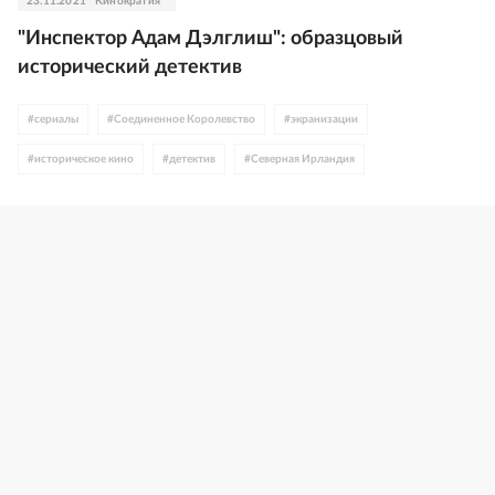
23.11.2021
Кинократия
"Инспектор Адам Дэлглиш": образцовый
исторический детектив
#
сериалы
#
Соединенное Королевство
#
экранизации
#
историческое кино
#
детектив
#
Северная Ирландия