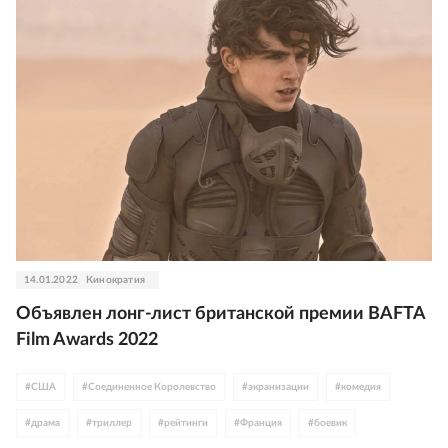
14.01.2022
Кинократия
Объявлен лонг-лист британской премии BAFTA
Film Awards 2022
#
США
#
Соединенное Королевство
#
экранизации
#
комедия
#
драма
#
триллер
#
рейтинги
#
Франция
#
боевик