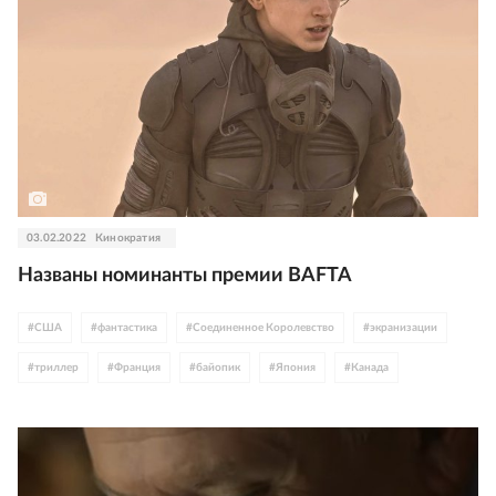
#
Том Холланд
#
экшн
#
Галь Гадот
#
что идет в кино
#
Северная Ирландия
#
Марк Уолберг
#
Агата Кристи
#
Дженнифер Лопес
#
Арми Хаммер
#
Кеннет Брана
#
Европа
03.02.2022
Кинократия
Названы номинанты премии BAFTA
#
США
#
фантастика
#
Соединенное Королевство
#
экранизации
#
триллер
#
Франция
#
байопик
#
Япония
#
Канада
#
итоги года
#
премии
#
спорт
#
Ирландия
#
Бенедикт Камбербэтч
#
мюзикл
#
Дени Вильнев
#
Дюна
#
Уилл Смит
#
Леди Гага
#
BAFTA
#
Северная Ирландия