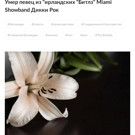
Умер певец из "ирландских "Битлз" Miami
Showband Дикки Рок
#
Ирландия
#
утраты
#
происшествия
#
Соединенное Королевство
#
Северная Ирландия
#
музыка
#
поп
#
рок
#
The Beatles
#
Евровидение