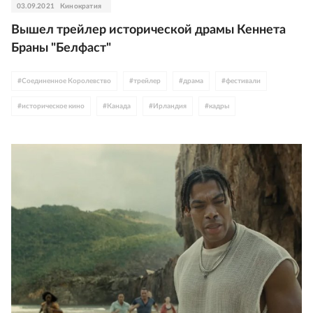
03.09.2021
Кинократия
Вышел трейлер исторической драмы Кеннета
Браны "Белфаст"
#
Соединенное Королевство
#
трейлер
#
драма
#
фестивали
#
историческое кино
#
Канада
#
Ирландия
#
кадры
#
Северная Ирландия
#
TIFF
#
Джуди Денч
#
Кеннет Брана