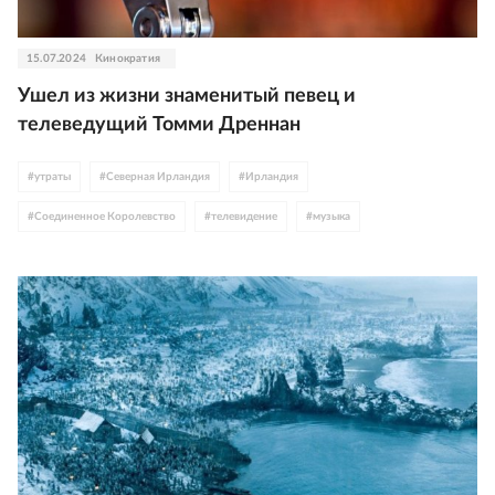
15.07.2024
Кинократия
Ушел из жизни знаменитый певец и
телеведущий Томми Дреннан
#
утраты
#
Северная Ирландия
#
Ирландия
#
Соединенное Королевство
#
телевидение
#
музыка