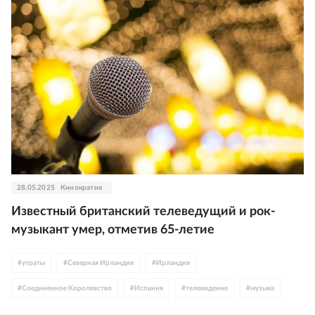
28.05.2025
Кинократия
Известный британский телеведущий и рок-
музыкант умер, отметив 65-летие
#
утраты
#
Северная Ирландия
#
Ирландия
#
Соединенное Королевство
#
Испания
#
телевидение
#
музыка
#
панк-рок
#
рок