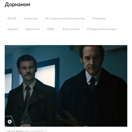
Дорнаном
#
США
#
сериалы
#
Соединенное Королевство
#
трейлер
#
драма
#
детектив
#
BBC
#
Австралия
#
Северная Ирландия
#
50 оттенков серого
#
Кеннет Брана
#
Джейми Дорнан