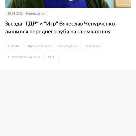
30.08.2024
Кинократия
Звезда "ГДР" и "Игр" Вячеслав Чепурченко
лишился переднего зуба на съемках шоу
#
Россия
#
происшествия
#
телевидение
#
сериалы
#
Вячеслав Чепурченко
#
ТНТ