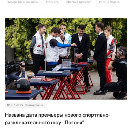
#
Жора Крыжовников
#
трейлер
#
Ксения Трейстер
#
Елена Лядова
#
Вячеслав Чепурченко
#
Полина Гухман
#
Мила Ершова
#
Виталий Кищенко
01.07.2025
Кинократия
Названа дата премьеры нового спортивно-
развлекательного шоу "Погоня"