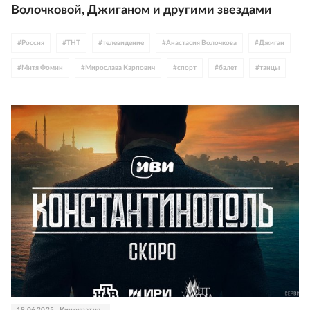
Волочковой, Джиганом и другими звездами
#
Россия
#
ТНТ
#
телевидение
#
Анастасия Волочкова
#
Джиган
#
Митя Фомин
#
Мирослава Карпович
#
спорт
#
балет
#
танцы
#
интернет
#
Олег Гаас
#
Вячеслав Чепурченко
18.06.2025
Кинократия