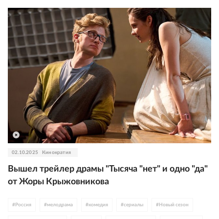
02.10.2025
Кинократия
Вышел трейлер драмы "Тысяча "нет" и одно "да"
от Жоры Крыжовникова
#
Россия
#
мелодрама
#
комедия
#
сериалы
#
Новый сезон