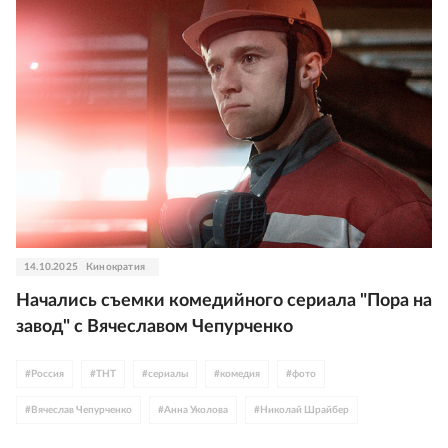
14.10.2025
Кинократия
Начались съемки комедийного сериала "Пора на
завод" с Вячеславом Чепурченко
#
Россия
#
ТНТ
#
сериалы
#
комедия
#
фото
#
Вячеслав Чепурченко
#
Анна Уколова
#
Николай Шрайбер
#
телевидение