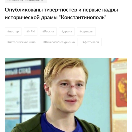
Опубликованы тизер-постер и первые кадры
исторической драмы "Константинополь"
#
постер
#
ИРИ
#
Россия
#
драма
#
сериалы
#
историческое кино
#
Вячеслав Чепурченко
#
фестивали
#
Александр Устюгов
#
Оксана Акиньшина
#
Кирилл Кяро
#
Сергей Марин
#
Ксения Трейстер
#
Вольфганг Черни
#
кадры
#
НТВ
#
телевидение
#
Тимур Вайнштейн