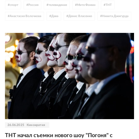
#
спорт
#
Россия
#
телевидение
#
Митя Фомин
#
ТНТ
#
Анастасия Волочкова
#
Дава
#
Денис Власенко
#
Никита Джигурда
#
Кузьма Сапрыкин
#
Анна Хилькевич
#
Леон Кемстач
#
Олег Гаас
#
Вячеслав Чепурченко
26.06.2025
Кинократия
ТНТ начал съемки нового шоу "Погоня" с