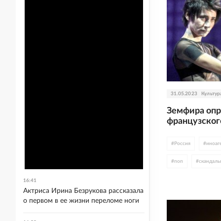
31.05.2023
Культур
Земфира опр
французског
#
Россия
#
иноаг
#
поп
#
скандалы
#
Франция
16:41
Актриса Ирина Безрукова рассказала
о первом в ее жизни переломе ноги