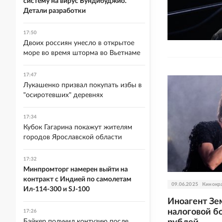
систему на вирус Бундибуджио.
Детали разработки
17:50
Двоих россиян унесло в открытое
море во время шторма во Вьетнаме
17:47
Лукашенко призвал покупать избы в
"осиротевших" деревнях
17:34
Кубок Гагарина покажут жителям
городов Ярославской области
17:32
Минпромторг намерен выйти на
контракт с Индией по самолетам
09.06.2025
Кинокр
Ил-114-300 и SJ-100
Иноагент Зе
налоговой б
17:26
Байкер получил контузию после