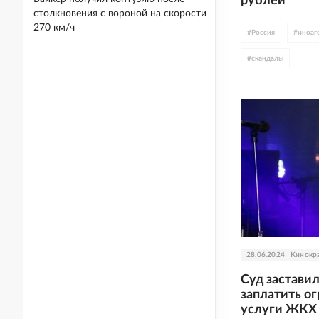
рублей
столкновения с вороной на скорости
270 км/ч
#
Россия
#
иноаг
#
скандалы
28.06.2024
Кинокр
Суд застави
заплатить о
услуги ЖКХ