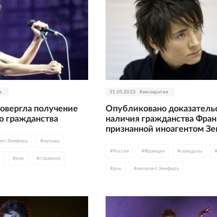
а
31.05.2023
Кинократия
овергла получение
Опубликовано доказатель
о гражданства
наличия гражданства Фран
признанной иноагентом З
ент Земфира
#
музыка
#
Россия
#
Франция
#
скандалы
#
рок
#
странное
#
рок
#
иноагент Земфира