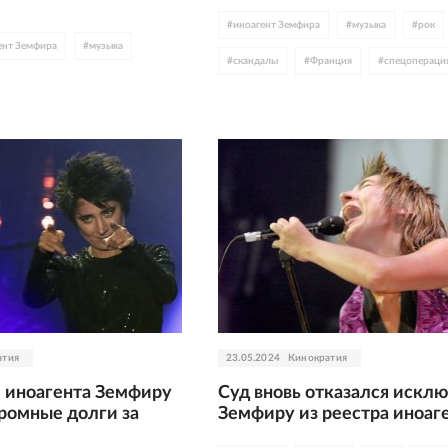
#
иноагент Земфира
#
музыка
#
рок
ент Земфира
#
музыка
#
скандалы
#
Франция
#
спецопераци
атия
23.05.2024
Кинократия
л иноагента Земфиру
Суд вновь отказался искл
громные долги за
Земфиру из реестра иноаг