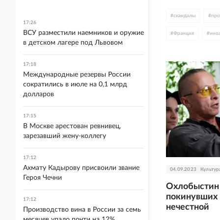
#
скандалы
#
про
17:26
ВСУ разместили наемников и оружие
#
Франция
#
ино
в детском лагере под Львовом
#
поп
#
рок
17:18
Международные резервы России
сократились в июле на 0,1 млрд
долларов
17:15
В Москве арестован ревнивец,
зарезавший жену-коллегу
17:12
Ахмату Кадырову присвоили звание
04.09.2023
Культур
Героя Чечни
Охлобыстин 
покинувших 
17:12
нечестной
Производство вина в России за семь
месяцев упало почти на 12%