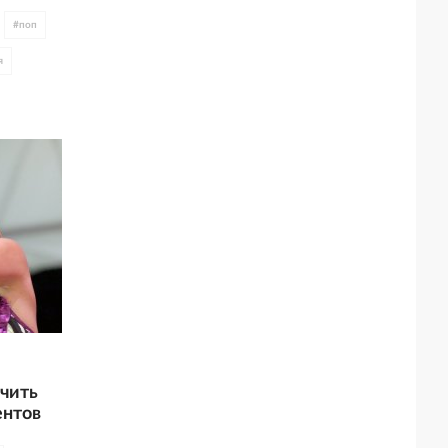
#
поп
я
ючить
ентов