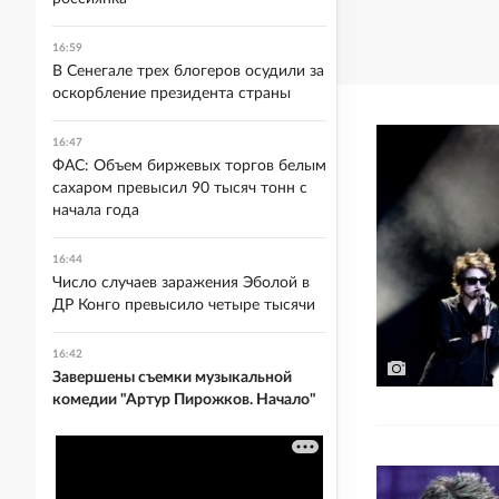
16:59
В Сенегале трех блогеров осудили за
оскорбление президента страны
16:47
ФАС: Объем биржевых торгов белым
сахаром превысил 90 тысяч тонн с
начала года
16:44
Число случаев заражения Эболой в
ДР Конго превысило четыре тысячи
16:42
Завершены съемки музыкальной
комедии "Артур Пирожков. Начало"