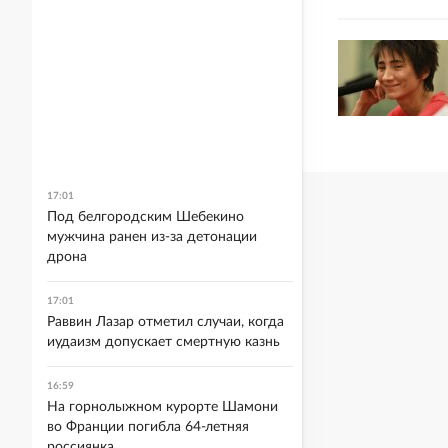
17:01
Под белгородским Шебекино
мужчина ранен из-за детонации
дрона
17:01
Раввин Лазар отметил случаи, когда
иудаизм допускает смертную казнь
16:59
На горнолыжном курорте Шамони
во Франции погибла 64-летняя
россиянка