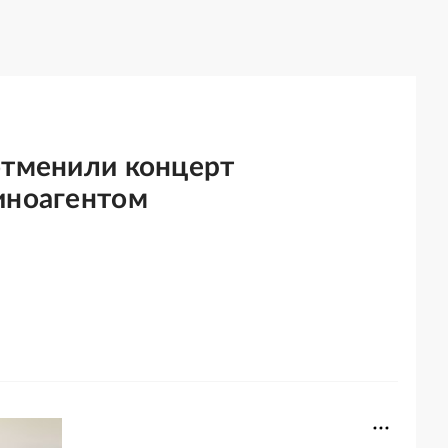
отменили концерт
иноагентом