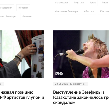
#
скандалы
#
музыка
#
рок
#
поп
исшествия
#
Россия
#
иноагент Земфира
#
Россия
#
Украи
агент Земфира
#
музыка
#
спецоперация
#
спецоперация
а
23.08.2023
Кинократия
назвал позицию
Выступление Земфиры в
РФ артистов глупой и
Казахстане закончилось г
скандалом