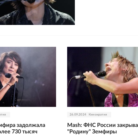
атия
26.09.2024
Кинократия
мфира задолжала
Mash: ФНС России закрыва
олее 730 тысяч
"Родину" Земфиры