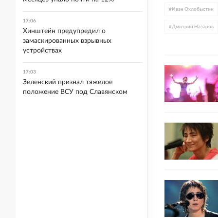
#
Иван Охлобыстин
17:06
#
Дмитрий Назаров
Хинштейн предупредил о
замаскированных взрывных
#
иноагент Земфира
устройствах
#
иноагент Моргеншт
17:03
Зеленский признал тяжелое
положение ВСУ под Славянском