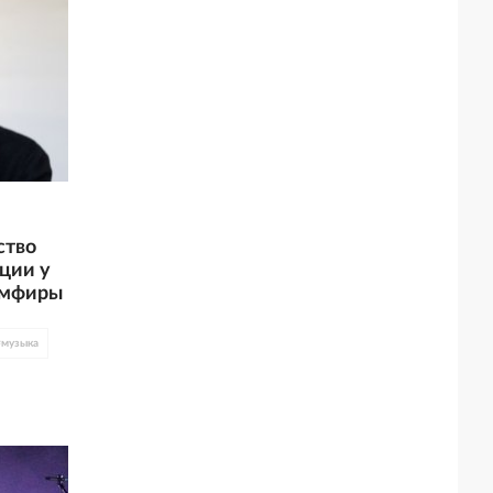
ство
ции у
емфиры
#
музыка