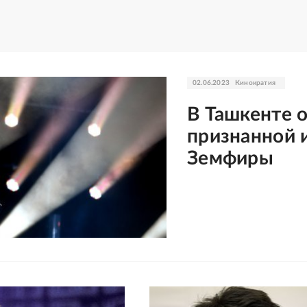
02.06.2023
Кинократия
В Ташкенте 
признанной 
Земфиры