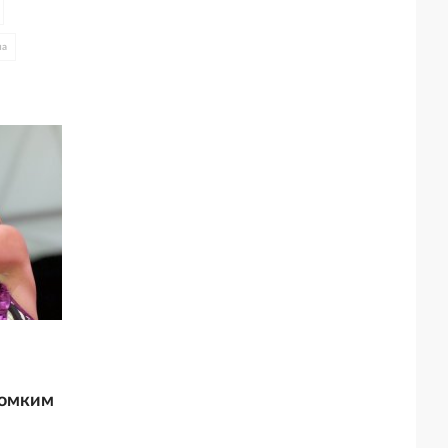
на
ромким