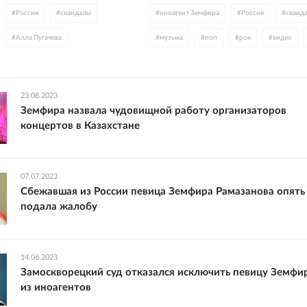
#
Россия
#
скандалы
#
иноагент Земфира
#
Россия
#
сканд
#
Алла Пугачева
#
музыка
#
поп
#
рок
#
видео
#
Ксения Собчак
#
Казахстан
#
интернет
ерн
#
спецоперация
23.08.2023
Земфира назвала чудовищной работу организаторов
концертов в Казахстане
07.07.2023
Сбежавшая из России певица Земфира Рамазанова опять
подала жалобу
14.06.2023
Замоскворецкий суд отказался исключить певицу Земфи
из иноагентов