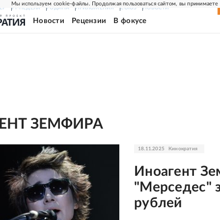
Мы используем cookie-файлы. Продолжая пользоваться сайтом, вы принимаете
ЕР
РГ-НЕДЕЛЯ
РОДИНА
ПРИЛОЖЕНИЯ
СОЮЗ
НОВОСТИ
Новости
Рецензии
В фокусе
ЕНТ ЗЕМФИРА
18.11.2025
Кинократия
Иноагент Зе
"Мерседес" 
рублей