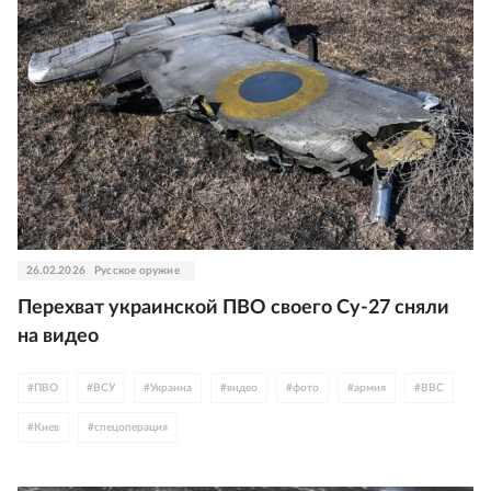
26.02.2026
Русское оружие
Перехват украинской ПВО своего Су-27 сняли
на видео
#
ПВО
#
ВСУ
#
Украина
#
видео
#
фото
#
армия
#
ВВС
#
Киев
#
спецоперация