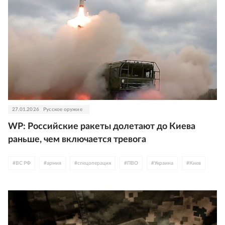
27.01.2026
Русское оружие
WP: Российские ракеты долетают до Киева
раньше, чем включается тревога
#
ВС РФ
#
армия
#
спецоперация
#
ПВО
#
Украина
#
Киев