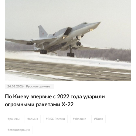
24.01.2026
Русское оружие
По Киеву впервые с 2022 года ударили
огромными ракетами Х-22
#
ракеты
#
армия
#
ВКС России
#
Украина
#
Киев
#
спецоперация