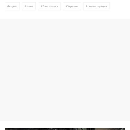
#
видео
#
Киев
#
Энергетика
#
Украина
#
спецоперация