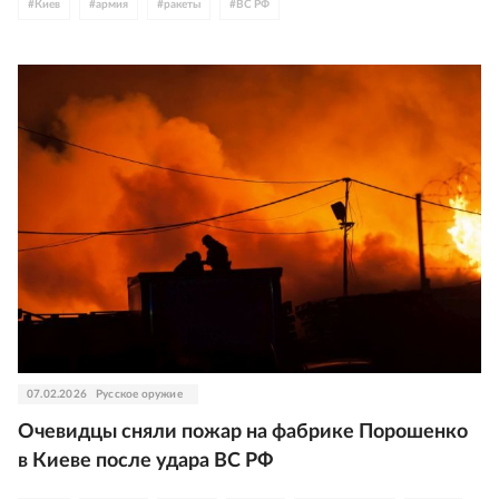
#
Киев
#
армия
#
ракеты
#
ВС РФ
07.02.2026
Русское оружие
Очевидцы сняли пожар на фабрике Порошенко
в Киеве после удара ВС РФ