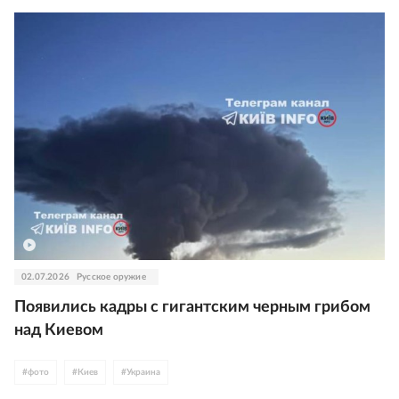
02.07.2026
Русское оружие
Появились кадры с гигантским черным грибом
над Киевом
#
фото
#
Киев
#
Украина