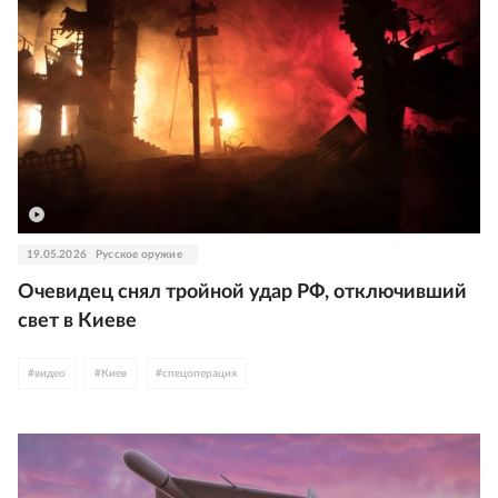
19.05.2026
Русское оружие
Очевидец снял тройной удар РФ, отключивший
свет в Киеве
#
видео
#
Киев
#
спецоперация