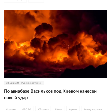
08.02.2026
Русское оружие
По авиабазе Васильков под Киевом нанесен
новый удар
#
ракеты
#
ВС РФ
#
Украина
#
Киев
#
армия
#
спецоперация