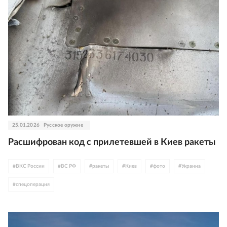
25.01.2026
Русское оружие
Расшифрован код с прилетевшей в Киев ракеты
#
ВКС России
#
ВС РФ
#
ракеты
#
Киев
#
фото
#
Украина
#
спецоперация