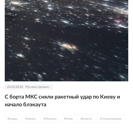
24.02.2026
Русское оружие
С борта МКС сняли ракетный удар по Киеву и
начало блэкаута
#
видео
#
армия
#
Украина
#
Киев
#
ракеты
#
спецоперация