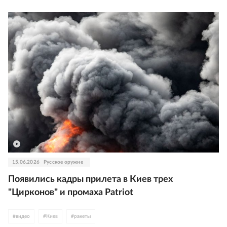
15.06.2026
Русское оружие
Появились кадры прилета в Киев трех
"Цирконов" и промаха Patriot
#
видео
#
Киев
#
ракеты