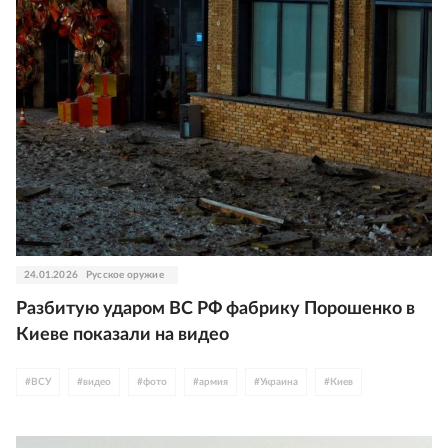
24.01.2026
Русское оружие
Разбитую ударом ВС РФ фабрику Порошенко в
Киеве показали на видео
#
ВСУ
#
видео
#
фото
#
армия
#
Украина
#
Киев