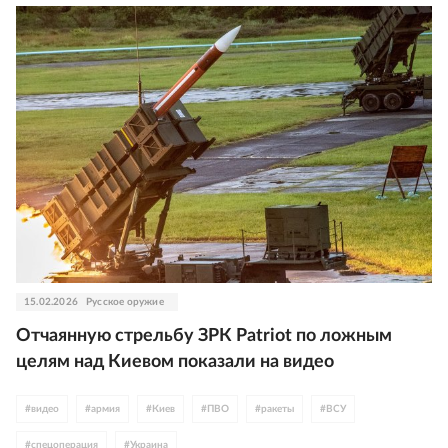
15.02.2026
Русское оружие
Отчаянную стрельбу ЗРК Patriot по ложным
целям над Киевом показали на видео
#
видео
#
армия
#
Киев
#
ПВО
#
ракеты
#
ВСУ
#
спецоперация
#
Украина