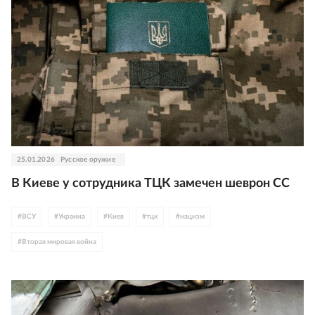
25.01.2026
Русское оружие
В Киеве у сотрудника ТЦК замечен шеврон СС
#
ВСУ
#
Украина
#
Киев
#
тцк
#
нацизм
#
Вторая мировая война