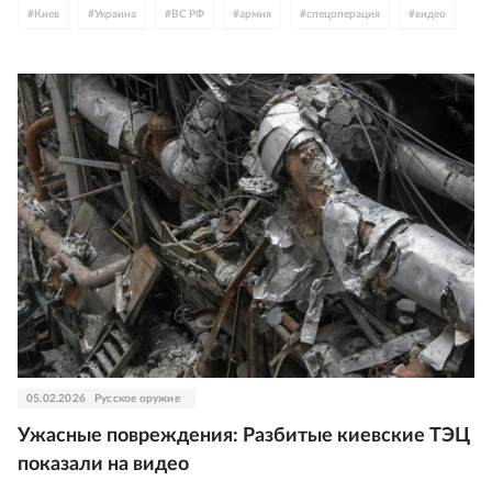
#
Киев
#
Украина
#
ВС РФ
#
армия
#
спецоперация
#
видео
05.02.2026
Русское оружие
Ужасные повреждения: Разбитые киевские ТЭЦ
показали на видео