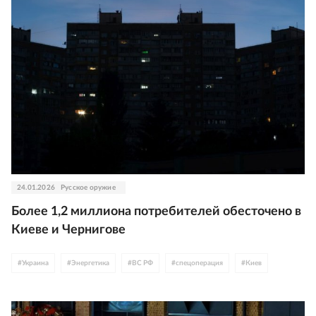
24.01.2026
Русское оружие
Более 1,2 миллиона потребителей обесточено в
Киеве и Чернигове
#
Украина
#
Энергетика
#
ВС РФ
#
спецоперация
#
Киев