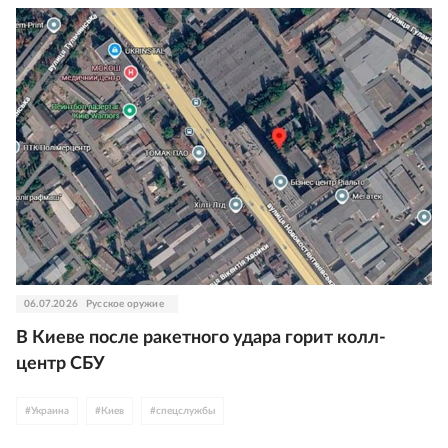
06.07.2026
Русское оружие
В Киеве после ракетного удара горит колл-
центр СБУ
#
Украина
#
Киев
#
спецслужбы