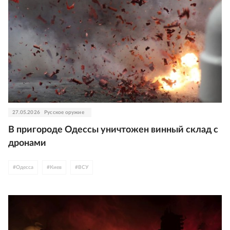
27.05.2026
Русское оружие
В пригороде Одессы уничтожен винный склад с
дронами
#
Одесса
#
Киев
#
ВСУ