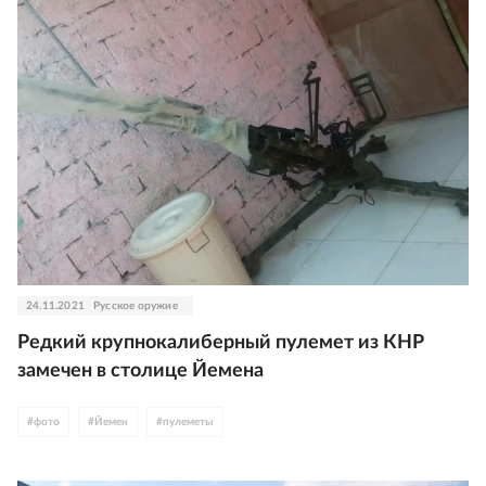
24.11.2021
Русское оружие
Редкий крупнокалиберный пулемет из КНР
замечен в столице Йемена
#
фото
#
Йемен
#
пулеметы