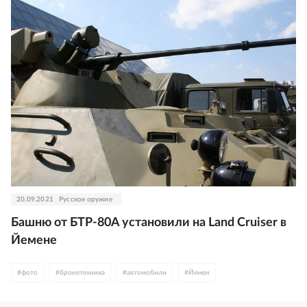
20.09.2021
Русское оружие
Башню от БТР-80А установили на Land Cruiser в
Йемене
#
фото
#
бронетехника
#
автомобили
#
Йемен