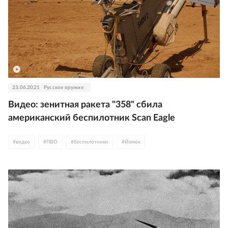
23.06.2021
Русское оружие
Видео: зенитная ракета "358" сбила
американский беспилотник Scan Eagle
#
видео
#
ПВО
#
беспилотники
#
Йемен