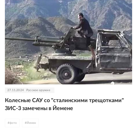
27.11.2024
Русское оружие
Колесные САУ со "сталинскими трещотками"
ЗИС-3 замечены в Йемене
#
фото
#
Йемен