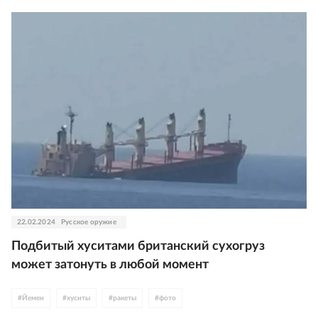
22.02.2024
Русское оружие
Подбитый хуситами британский сухогруз
может затонуть в любой момент
#
Йемен
#
хуситы
#
ракеты
#
фото