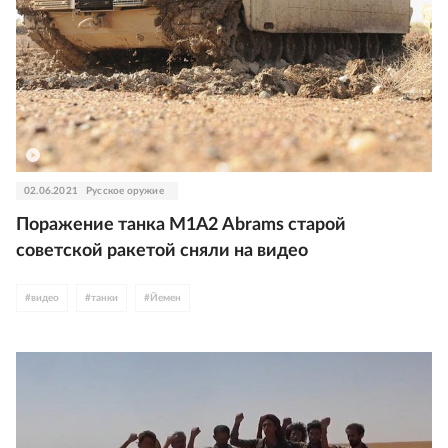
02.06.2021
Русское оружие
Поражение танка М1А2 Abrams старой
советской ракетой сняли на видео
#
видео
#
танки
#
Йемен