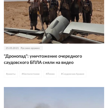
25.05.2021
Русское оружие
"Дронопад": уничтожение очередного
саудовского БПЛА сняли на видео
#
ракеты
#
беспилотники
#
Йемен
#
Саудовская Аравия