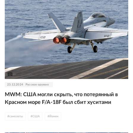
23.12.2024
Русское оружие
MWM: США могли скрыть, что потерянный в
Красном море F/A-18F был сбит хуситами
#
самолеты
#
США
#
Йемен