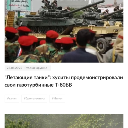
23.08.2022
Русское оружие
"Летающие танки": хуситы продемонстрировали
свои газотурбинные Т-80БВ
#
танки
#
бронетехника
#
Йемен