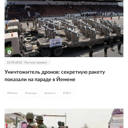
22.09.2022
Русское оружие
Уничтожитель дронов: секретную ракету
показали на параде в Йемене
#
Йемен
#
парады
#
ракеты
#
ПВО