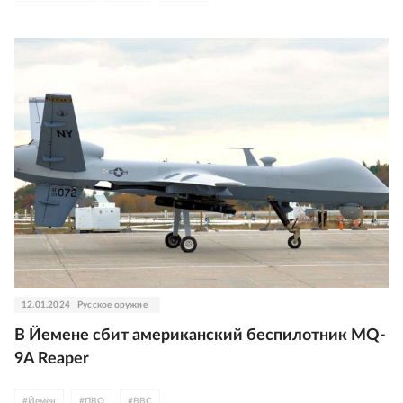
12.01.2024
Русское оружие
В Йемене сбит американский беспилотник MQ-
9A Reaper
#
Йемен
#
ПВО
#
ВВС