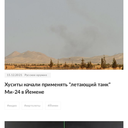
15.12.2021
Русское оружие
Хуситы начали применять "летающий танк"
Ми-24 в Йемене
#
видео
#
вертолеты
#
Йемен