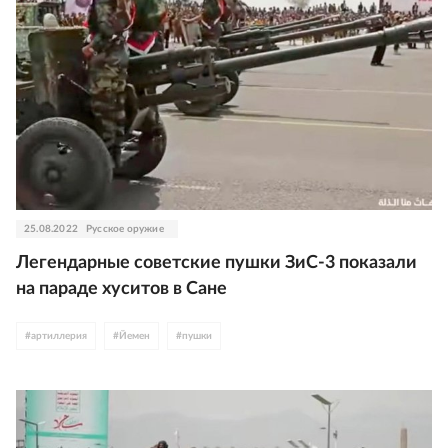
25.08.2022
Русское оружие
Легендарные советские пушки ЗиС-3 показали
на параде хуситов в Сане
#
артиллерия
#
Йемен
#
пушки