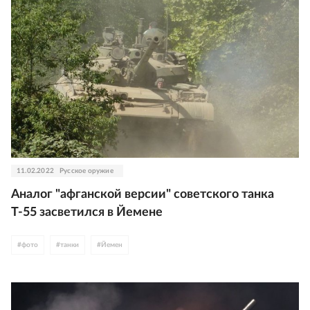
11.02.2022
Русское оружие
Аналог "афганской версии" советского танка
Т-55 засветился в Йемене
#
фото
#
танки
#
Йемен