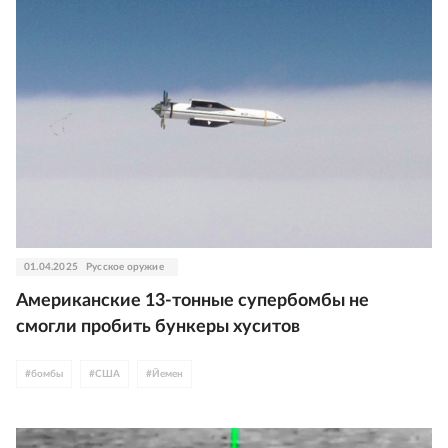
01.04.2025
Русское оружие
Американские 13-тонные супербомбы не
смогли пробить бункеры хуситов
#
бомбы
#
США
#
Йемен