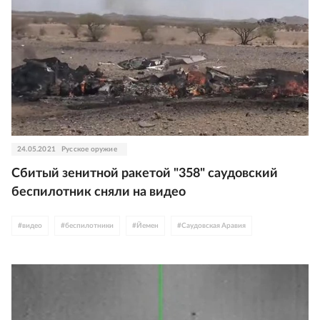
24.05.2021
Русское оружие
Сбитый зенитной ракетой "358" саудовский
беспилотник сняли на видео
#
видео
#
беспилотники
#
Йемен
#
Саудовская Аравия