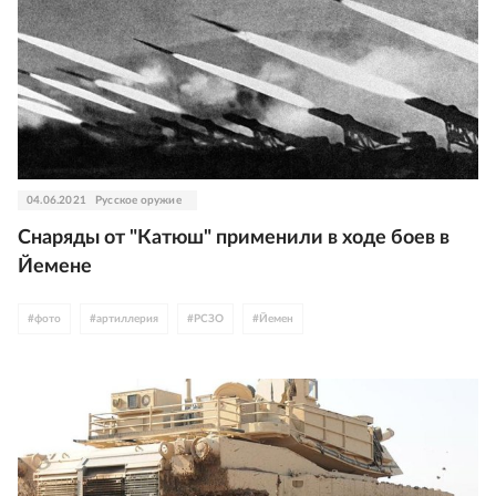
04.06.2021
Русское оружие
Снаряды от "Катюш" применили в ходе боев в
Йемене
#
фото
#
артиллерия
#
РСЗО
#
Йемен