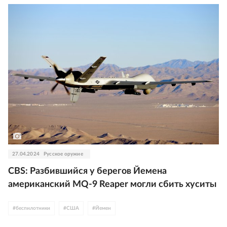
27.04.2024
Русское оружие
CBS: Разбившийся у берегов Йемена
американский MQ-9 Reaper могли сбить хуситы
#
беспилотники
#
США
#
Йемен