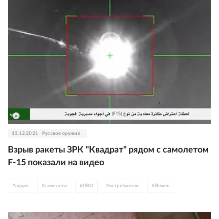
13.12.2021
Русское оружие
Взрыв ракеты ЗРК "Квадрат" рядом с самолетом
F-15 показали на видео
#
видео
#
самолеты
#
ПВО
#
истребители
#
Йемен