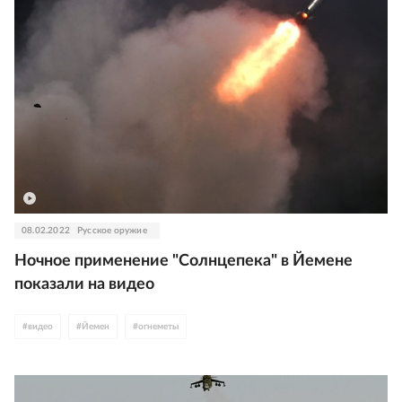
08.02.2022
Русское оружие
Ночное применение "Солнцепека" в Йемене
показали на видео
#
видео
#
Йемен
#
огнеметы