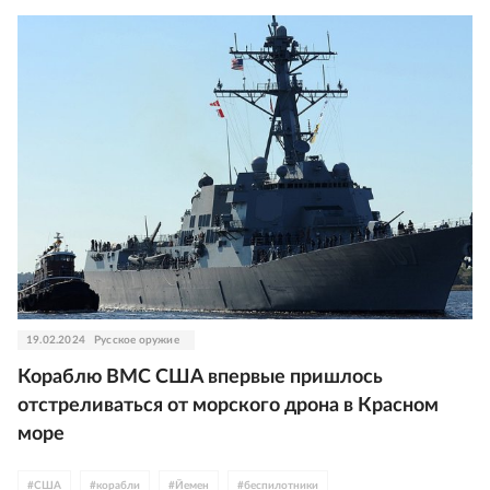
19.02.2024
Русское оружие
Кораблю ВМС США впервые пришлось
отстреливаться от морского дрона в Красном
море
#
США
#
корабли
#
Йемен
#
беспилотники