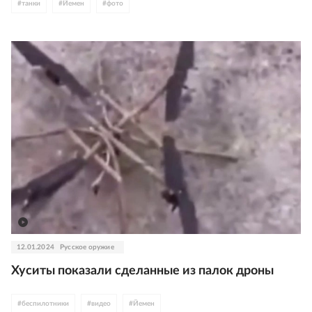
#
танки
#
Йемен
#
фото
12.01.2024
Русское оружие
Хуситы показали сделанные из палок дроны
#
беспилотники
#
видео
#
Йемен