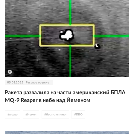
05.03.2025
Русское оружие
Ракета развалила на части американский БПЛА
MQ-9 Reaper в небе над Йеменом
#
видео
#
Йемен
#
беспилотники
#
ПВО