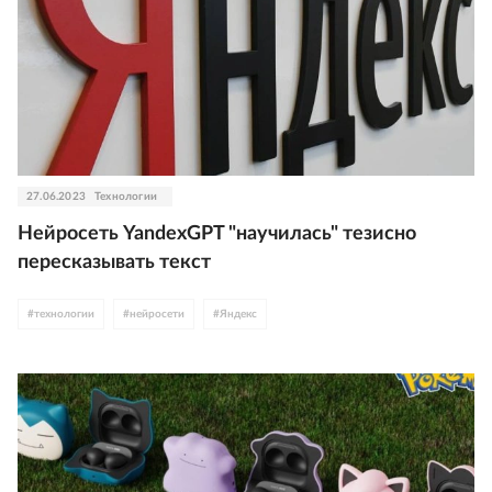
27.06.2023
Технологии
Нейросеть YandexGPT "научилась" тезисно
пересказывать текст
#
технологии
#
нейросети
#
Яндекс