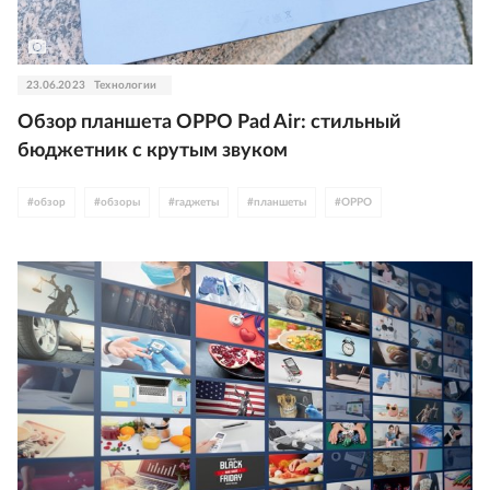
23.06.2023
Технологии
Обзор планшета OPPO Pad Air: стильный
бюджетник с крутым звуком
#
обзор
#
обзоры
#
гаджеты
#
планшеты
#
OPPO