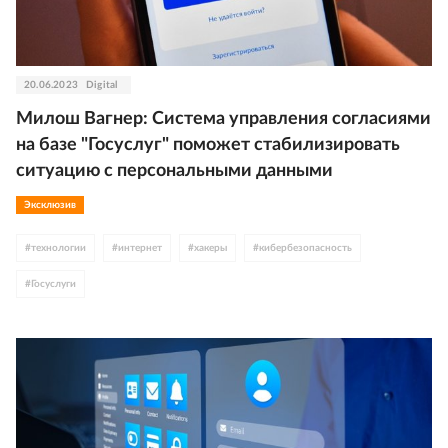
20.06.2023
Digital
Милош Вагнер: Система управления согласиями
на базе "Госуслуг" поможет стабилизировать
ситуацию с персональными данными
Эксклюзив
#
технологии
#
интернет
#
хакеры
#
кибербезопасность
#
Госуслуги