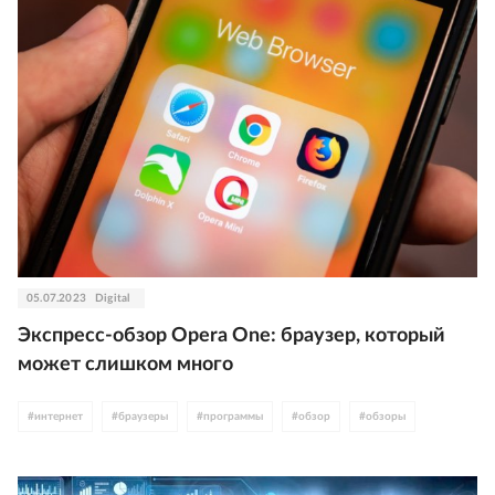
05.07.2023
Digital
Экспресс-обзор Opera One: браузер, который
может слишком много
#
интернет
#
браузеры
#
программы
#
обзор
#
обзоры