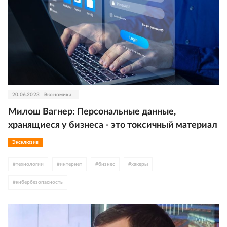
20.06.2023
Экономика
Милош Вагнер: Персональные данные,
хранящиеся у бизнеса - это токсичный материал
Эксклюзив
#
технологии
#
интернет
#
бизнес
#
хакеры
#
кибербезопасность