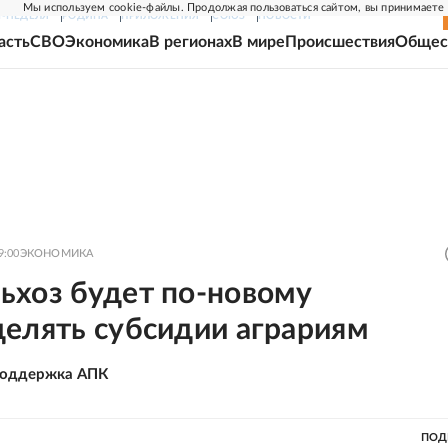
Мы используем cookie-файлы. Продолжая пользоваться сайтом, вы принимаете
Г-НЕДЕЛЯ
РОДИНА
ПРИЛОЖЕНИЯ
СОЮЗ
НОВОСТИ
асть
СВО
Экономика
В регионах
В мире
Происшествия
Общес
9:00
ЭКОНОМИКА
ьхоз будет по-новому
делять субсидии аграриям
поддержка АПК
ПОД