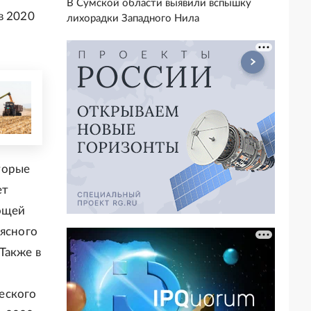
В Сумской области выявили вспышку
в 2020
лихорадки Западного Нила
торые
ет
вощей
мясного
Также в
еского