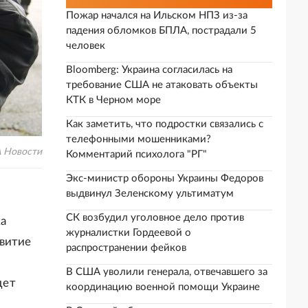
Пожар начался на Ильском НПЗ из-за
падения обломков БПЛА, пострадали 5
человек
Bloomberg: Украина согласилась на
требование США не атаковать объекты
КТК в Черном море
Как заметить, что подростки связались с
телефонными мошенниками?
А Новости
Комментарий психолога "РГ"
Экс-министр обороны Украины Федоров
выдвинул Зеленскому ультиматум
СК возбудил уголовное дело против
ка
журналистки Гордеевой о
звитие
распространении фейков
В США уволили генерала, отвечавшего за
дет
координацию военной помощи Украине