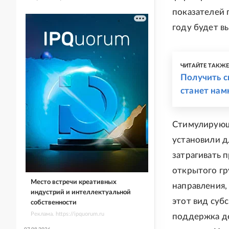
показателей 
году будет в
ЧИТАЙТЕ ТАКЖ
Получить с
станет нам
Стимулирующа
установили д
затрагивать 
открытого гр
Место встречи креативных
направления,
индустрий и интеллектуальной
этот вид суб
собственности
Реклама. https://ipquorum.ru
поддержка де