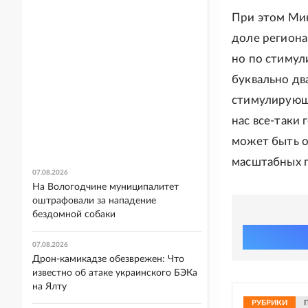
При этом Ми
доле региона
но по стимул
буквально дв
стимулирующе
нас все-таки
может быть о
масштабных пр
07.08.2026
На Вологодчине муниципалитет
оштрафовали за нападение
бездомной собаки
07.08.2026
Дрон-камикадзе обезврежен: Что
известно об атаке украинского БЭКа
на Ялту
РУБРИКИ