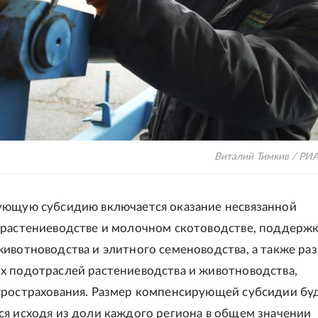
Виталий Тимкив / РИ
ующую субсидию включается оказание несвязанной
растениеводстве и молочном скотоводстве, поддерж
ивотноводства и элитного семеноводства, а также ра
 подотраслей растениеводства и животноводства,
рострахования. Размер компенсирующей субсидии бу
я исходя из доли каждого региона в общем значении