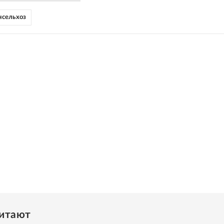
сельхоз
читают