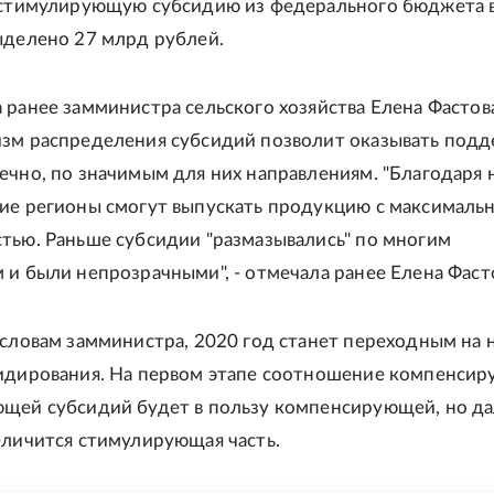
 стимулирующую субсидию из федерального бюджета 
ыделено 27 млрд рублей.
 ранее замминистра сельского хозяйства Елена Фастов
зм распределения субсидий позволит оказывать под
ечно, по значимым для них направлениям. "Благодаря 
ие регионы смогут выпускать продукцию с максималь
тью. Раньше субсидии "размазывались" по многим
 и были непрозрачными", - отмечала ранее Елена Фаст
 словам замминистра, 2020 год станет переходным на 
идирования. На первом этапе соотношение компенси
щей субсидий будет в пользу компенсирующей, но да
еличится стимулирующая часть.