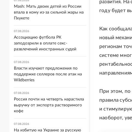
07.08.2026
развития. На
Mash: Мать двоих детей из России
году будет в
впала в кому из-за сильной жары на
Пхукете
Как сообщала
07.08.2026
новый механи
Ассоциацию футбола РК
заподозрили в оплате секс-
регионам точ
развлечений иностранных судей
системе мног
07.08.2026
рентабельнос
Власти изучают предложения по
направлениям
поддержке селлеров после атак на
Wildberries
При этом, по
07.08.2026
Россия почти на четверть нарастила
правила субс
выручку от экспорта растворимого
и стимулирую
кофе
наоборот, ув
07.08.2026
На избитую на Украине за русскую