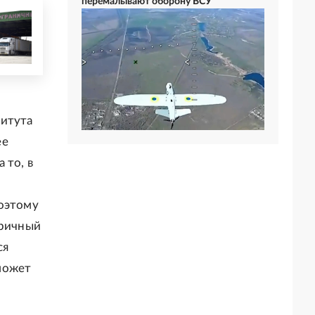
перемалывают оборону ВСУ
и
титута
ее
 то, в
Поэтому
тричный
ся
может