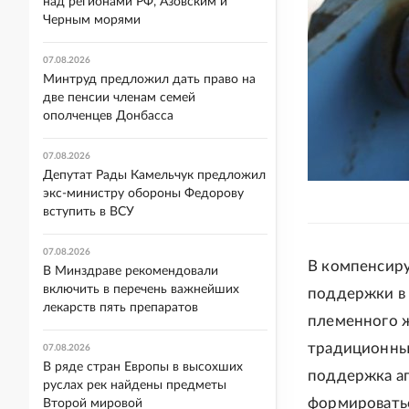
над регионами РФ, Азовским и
Черным морями
07.08.2026
Минтруд предложил дать право на
две пенсии членам семей
ополченцев Донбасса
07.08.2026
Депутат Рады Камельчук предложил
экс-министру обороны Федорову
вступить в ВСУ
07.08.2026
В компенсир
В Минздраве рекомендовали
включить в перечень важнейших
поддержки в 
лекарств пять препаратов
племенного ж
традиционных
07.08.2026
В ряде стран Европы в высохших
поддержка аг
руслах рек найдены предметы
формироватьс
Второй мировой