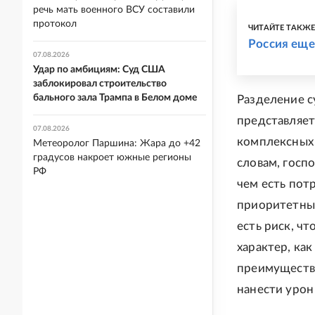
речь мать военного ВСУ составили
протокол
ЧИТАЙТЕ ТАКЖ
Россия еще
07.08.2026
Удар по амбициям: Суд США
заблокировал строительство
бального зала Трампа в Белом доме
Разделение 
представляет
07.08.2026
комплексных 
Метеоролог Паршина: Жара до +42
градусов накроет южные регионы
словам, госп
РФ
чем есть пот
приоритетных
есть риск, ч
характер, как
преимуществе
нанести урон