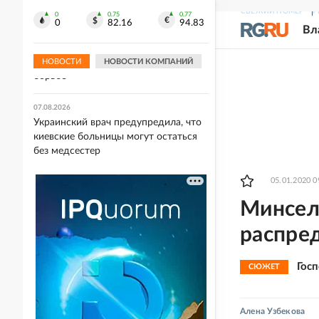
подразделения
СВЕЖИЙ НОМЕР
Р
0
0.75
0.77
0
82.16
94.83
Вл
07.08.2026
Женская сборная РФ по волейболу
уступила Сербии в пятисетовой
НОВОСТИ
НОВОСТИ КОМПАНИЙ
борьбе
07.08.2026
Украинский врач предупредила, что
киевские больницы могут остаться
без медсестер
05.01.2020 0
Минсел
распре
Гос
СЮЖЕТ
Алена Узбекова