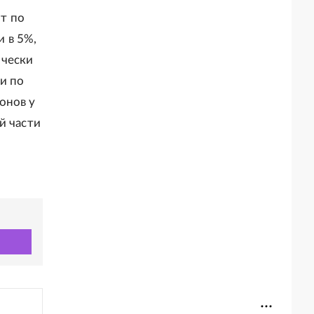
т по
 в 5%,
ически
и по
онов у
й части