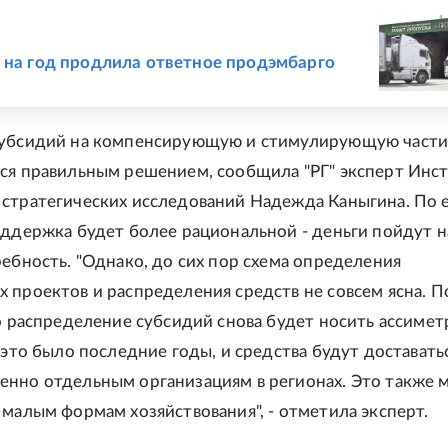
Е
 на год продлила ответное продэмбарго
субсидий на компенсирующую и стимулирующую част
ся правильным решением, сообщила "РГ" эксперт Инс
стратегических исследований Надежда Каныгина. По 
оддержка будет более рациональной - деньги пойдут на
ребность. "Однако, до сих пор схема определения
 проектов и распределения средств не совсем ясна. 
то распределение субсидий снова будет носить ассиме
 это было последние годы, и средства будут доставать
нно отдельным организациям в регионах. Это также 
 малым формам хозяйствования", - отметила эксперт.