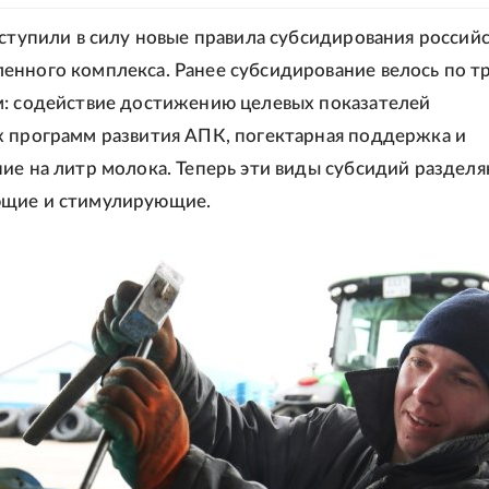
вступили в силу новые правила субсидирования россий
нного комплекса. Ранее субсидирование велось по т
: содействие достижению целевых показателей
 программ развития АПК, погектарная поддержка и
ие на литр молока. Теперь эти виды субсидий разделя
щие и стимулирующие.