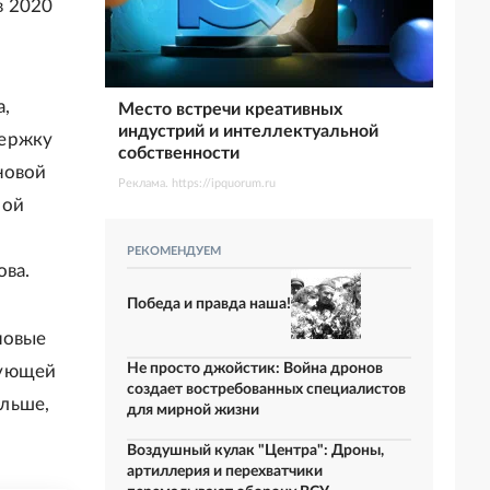
в 2020
а,
Место встречи креативных
индустрий и интеллектуальной
держку
собственности
новой
Реклама. https://ipquorum.ru
ной
РЕКОМЕНДУЕМ
ова.
Победа и правда наша!
новые
Не просто джойстик: Война дронов
рующей
создает востребованных специалистов
льше,
для мирной жизни
Воздушный кулак "Центра": Дроны,
артиллерия и перехватчики