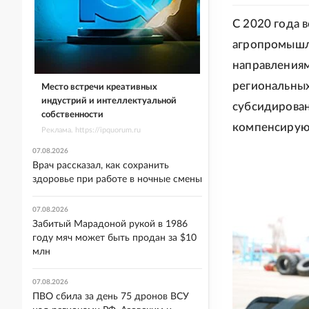
С 2020 года 
агропромышле
направлениям
региональных
Место встречи креативных
индустрий и интеллектуальной
субсидирован
собственности
компенсирую
Реклама. https://ipquorum.ru
07.08.2026
Врач рассказал, как сохранить
здоровье при работе в ночные смены
07.08.2026
Забитый Марадоной рукой в 1986
году мяч может быть продан за $10
млн
07.08.2026
ПВО сбила за день 75 дронов ВСУ