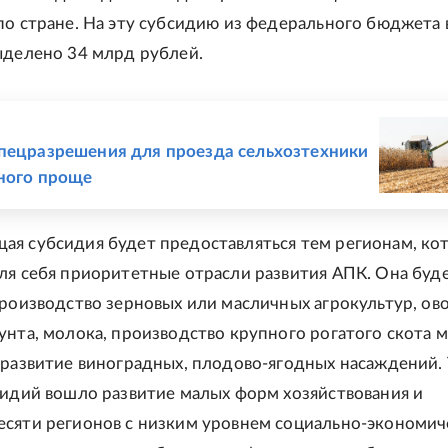
по стране. На эту субсидию из федерального бюджета 
ыделено 34 млрд рублей.
Е
пецразрешения для проезда сельхозтехники
ного проще
я субсидия будет предоставляться тем регионам, ко
ля себя приоритетные отрасли развития АПК. Она буд
производство зерновых или масличных агрокультур, о
унта, молока, производство крупного рогатого скота 
 развитие виноградных, плодово-ягодных насаждений. 
сидий вошло развитие малых форм хозяйствования и
сяти регионов с низким уровнем социально-экономич