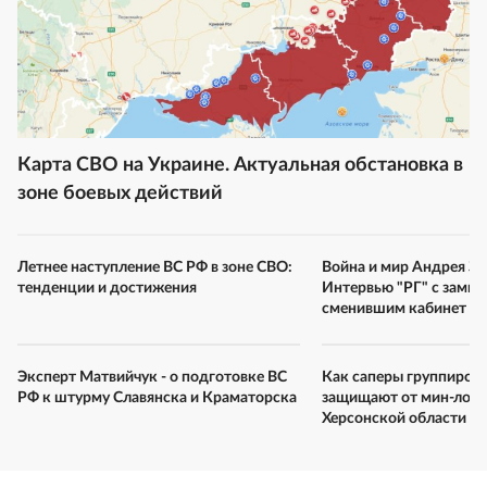
Карта СВО на Украине. Актуальная обстановка в
зоне боевых действий
Летнее наступление ВС РФ в зоне СВО:
Война и мир Андрея За
тенденции и достижения
Интервью "РГ" с замг
сменившим кабинет н
Эксперт Матвийчук - о подготовке ВС
Как саперы группиров
РФ к штурму Славянска и Краматорска
защищают от мин-лов
Херсонской области