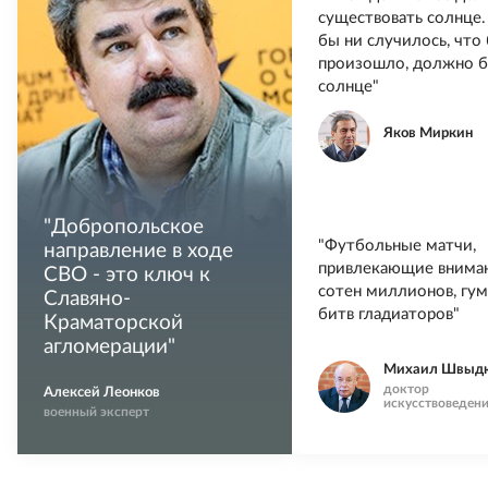
существовать солнце.
бы ни случилось, что
произошло, должно 
солнце"
Яков Миркин
"
Добропольское
"Футбольные матчи,
направление в ходе
привлекающие внима
СВО - это ключ к
сотен миллионов, гум
Славяно-
битв гладиаторов"
Краматорской
агломерации
"
Михаил Швыд
доктор
Алексей Леонков
искусствоведен
военный эксперт