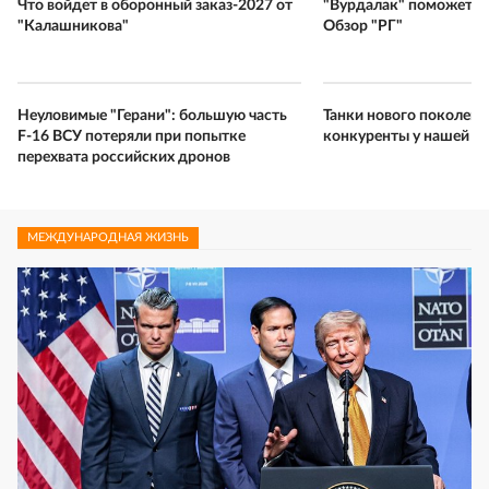
Что войдет в оборонный заказ-2027 от
"Вурдалак" поможет б
"Калашникова"
Обзор "РГ"
Неуловимые "Герани": большую часть
Танки нового поколения
F-16 ВСУ потеряли при попытке
конкуренты у нашей "
перехвата российских дронов
МЕЖДУНАРОДНАЯ ЖИЗНЬ