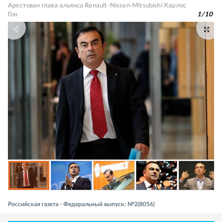
Арестован глава альянса Renault-Nissan-Mitsubishi Карлос
Гон
1
/
10
Российская газета - Федеральный выпуск: №2(8056)