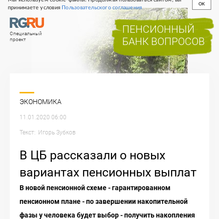
OK
принимаете условия
Пользовательского соглашения
ПЕНСИОННЫЙ
Специальный
БАНК ВОПРОСОВ
проект
ЭКОНОМИКА
11.01.2020 06:00
Текст:
Игорь
Зубков
В ЦБ рассказали о новых
вариантах пенсионных выплат
В новой пенсионной схеме - гарантированном
пенсионном плане - по завершении накопительной
фазы у человека будет выбор - получить накопления