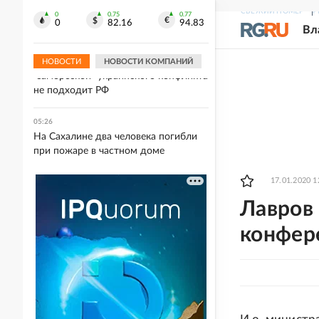
Герой России Николай Соболев стал
СВЕЖИЙ НОМЕР
Р
помощником главы Якутии
0
0.75
0.77
0
82.16
94.83
Вл
05:48
Галузин заявил, что вариант с
НОВОСТИ
НОВОСТИ КОМПАНИЙ
"заморозкой" украинского конфликта
не подходит РФ
05:26
На Сахалине два человека погибли
при пожаре в частном доме
17.01.2020 1
Лавров 
конфер