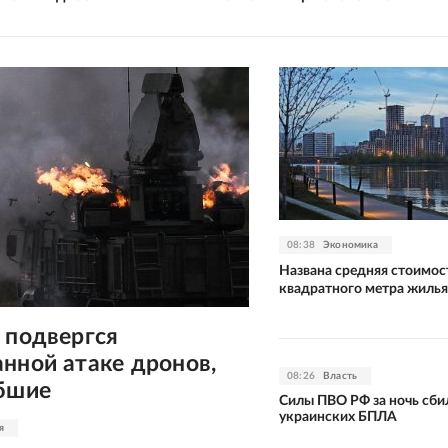
08:38
Экономика
Названа средняя стоимос
квадратного метра жилья
 подвергся
нной атаке дронов,
08:26
Власть
ибшие
Силы ПВО РФ за ночь сби
украинских БПЛА
я