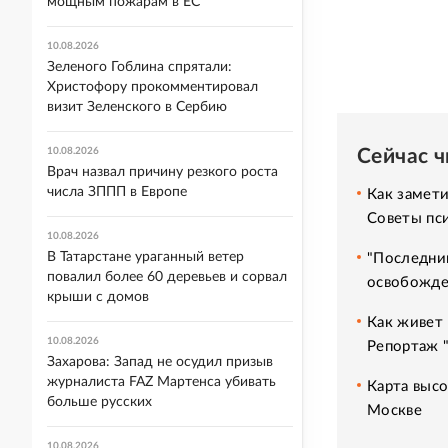
мощным пожарам в ЕС
10.08.2026
Зеленого Гоблина спрятали:
Христофору прокомментировал
визит Зеленского в Сербию
Сейчас 
10.08.2026
Врач назвал причину резкого роста
числа ЗППП в Европе
Как замет
Советы пс
10.08.2026
В Татарстане ураганный ветер
"Последний
повалил более 60 деревьев и сорвал
освобожде
крыши с домов
Как живет 
10.08.2026
Репортаж 
Захарова: Запад не осудил призыв
журналиста FAZ Мартенса убивать
Карта высо
больше русских
Москве
10.08.2026