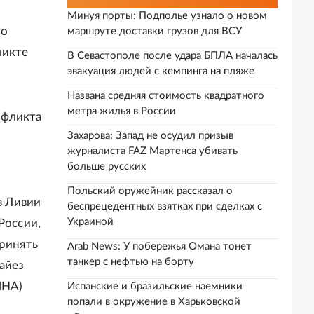
Минуя порты: Подполье узнало о новом
но
маршруте доставки грузов для ВСУ
ликте
В Севастополе после удара БПЛА началась
эвакуация людей с кемпинга на пляже
Названа средняя стоимость квадратного
метра жилья в России
нфликта
Захарова: Запад не осудил призыв
журналиста FAZ Мартенса убивать
больше русских
Польский оружейник рассказал о
в Ливии
беспрецедентных взятках при сделках с
Украиной
России,
принять
Arab News: У побережья Омана тонет
танкер с нефтью на борту
айез
ЛНА)
Испанские и бразильские наемники
попали в окружение в Харьковской