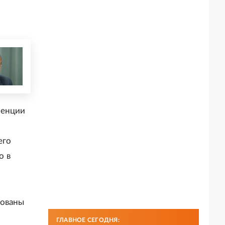
ренции
его
о в
сованы
ГЛАВНОЕ СЕГОДНЯ: