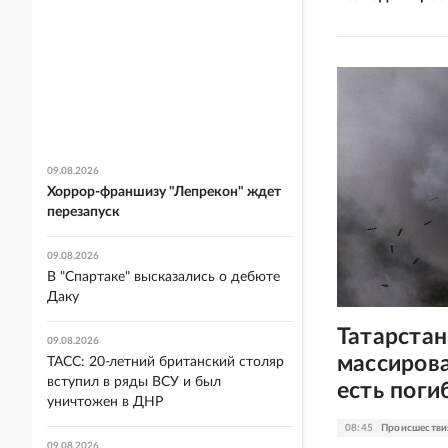
09.08.2026
Хоррор-франшизу "Лепрекон" ждет
перезапуск
09.08.2026
В "Спартаке" высказались о дебюте
Даку
Татарстан
09.08.2026
массирова
ТАСС: 20-летний британский столяр
вступил в ряды ВСУ и был
есть пог
уничтожен в ДНР
08:45
Происшестви
09.08.2026