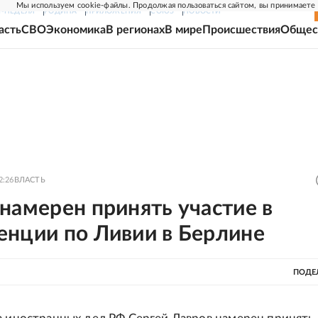
Мы используем cookie-файлы. Продолжая пользоваться сайтом, вы принимаете
Г-НЕДЕЛЯ
РОДИНА
ПРИЛОЖЕНИЯ
СОЮЗ
НОВОСТИ
асть
СВО
Экономика
В регионах
В мире
Происшествия
Общес
2:26
ВЛАСТЬ
намерен принять участие в
енции по Ливии в Берлине
ПОДЕ