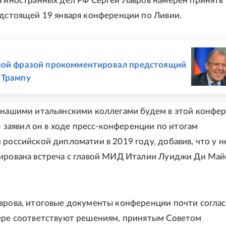
а иностранных дел РФ Сергей Лавров намерен принять
едстоящей 19 января конференции по Ливии.
Е
ной фразой прокомментировал предстоящий
 Трампу
 нашими итальянскими коллегами будем в этой конфе
 - заявил он в ходе пресс-конференции по итогам
 российской дипломатии в 2019 году, добавив, что у н
ирована встреча с главой МИД Италии Луиджи Ди Май
врова, итоговые документы конференции почти согла
ере соответствуют решениям, принятым Советом