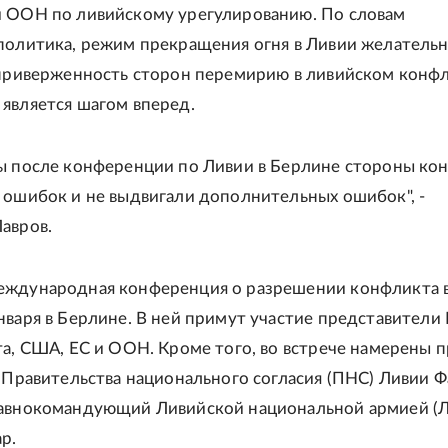
 ООН по ливийскому урегулированию. По словам
политика, режим прекращения огня в Ливии желатель
 приверженность сторон перемирию в ливийском конф
является шагом вперед.
ы после конференции по Ливии в Берлине стороны ко
 ошибок и не выдвигали дополнительных ошибок", -
авров.
еждународная конференция о разрешении конфликта 
нваря в Берлине. В ней примут участие представители 
та, США, ЕС и ООН. Кроме того, во встрече намерены 
а Правительства национального согласия (ПНС) Ливии Ф
лавнокомандующий Ливийской национальной армией (
р.