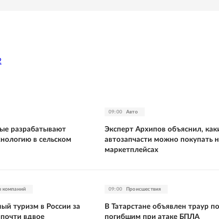
2
09:00
Авто
ые разрабатывают
Эксперт Архипов объяснил, как
нологию в сельском
автозапчасти можно покупать н
маркетплейсах
ы компаний
09:00
Происшествия
ый туризм в России за
В Татарстане объявлен траур п
 почти вдвое
погибшим при атаке БПЛА