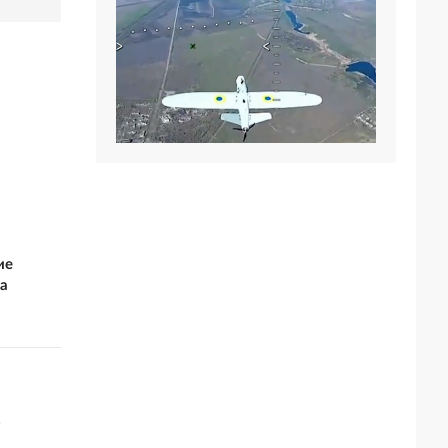
ие
а
о