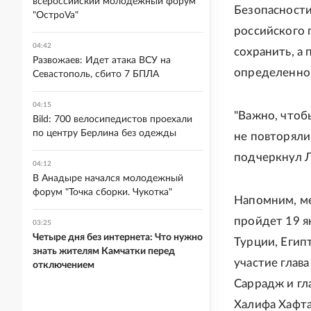
всероссийский молодежный форум
Безопасности
"ОстроVa"
российского 
04:42
сохранить, а
Развожаев: Идет атака ВСУ на
определенно 
Севастополь, сбито 7 БПЛА
04:15
"Важно, чтоб
Bild: 700 велосипедистов проехали
по центру Берлина без одежды
не повторяли
подчеркнул Л
04:12
В Анадыре начался молодежный
форум "Точка сборки. Чукотка"
Напомним, м
пройдет 19 я
03:25
Четыре дня без интернета: Что нужно
Турции, Егип
знать жителям Камчатки перед
участие глав
отключением
Саррадж и г
Халифа Хафта