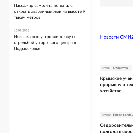
Пассажир самолета попытался
открыть аварийный люк на высоте 9
тысяч метров
10.08.2026
Новости СМИ
Неизвестные устроили драку со
стрельбой у торгового центра в
Подмосковье
09:01
Общество
Крымские учен
прорывную тех
хозяйстве
09:00
Пресс-релиз
Оздоровительн
полгода вырос