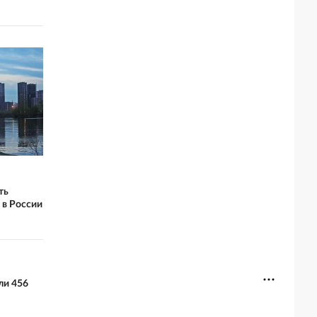
ть
 в России
ли 456