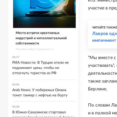
И.о. министр
участие в пр
ЧИТАЙТЕ ТАКЖ
Место встречи креативных
Лавров од
индустрий и интеллектуальной
импичмент
собственности
Реклама. https://ipquorum.ru
"Мы вместе с
05:17
РИА Новости: В Турции отели не
участвовать",
поднимают цены, чтобы не
деятельности
отпугнуть туристов из РФ
также заплан
05:06
Берлине.
Arab News: У побережья Омана
тонет танкер с нефтью на борту
По словам Ла
04:48
В Южно-Сахалинске стартовал
и в полной м