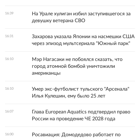
На Урале хулиган избил заступившегося за
16:39
девушку ветерана СВО
Захарова указала Японии на насмешки США
16:31
через эпизод мультсериала "Южный парк"
Мэр Нагасаки не побоялся сказать, что
16:10
город атомной бомбой уничтожили
американцы
Умер экс-футболист тульского "Арсенала"
16:10
Илья Кулешин, ему было 25 лет
Глава European Aquatics подтвердил право
16:07
России на проведение ЧЕ 2028 года
Росавиация: Домодедово работает по
16:00