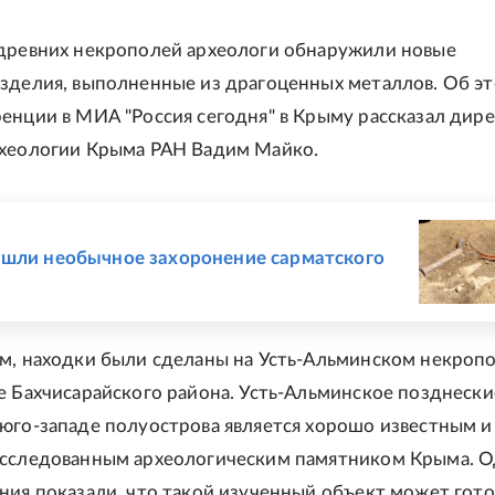
древних некрополей археологи обнаружили новые
зделия, выполненные из драгоценных металлов. Об эт
енции в МИА "Россия сегодня" в Крыму рассказал дир
рхеологии Крыма РАН Вадим Майко.
Е
шли необычное захоронение сарматского
м, находки были сделаны на Усть-Альминском некропо
е Бахчисарайского района. Усть-Альминское позднеск
юго-западе полуострова является хорошо известным и
исследованным археологическим памятником Крыма. 
ния показали, что такой изученный объект может гото