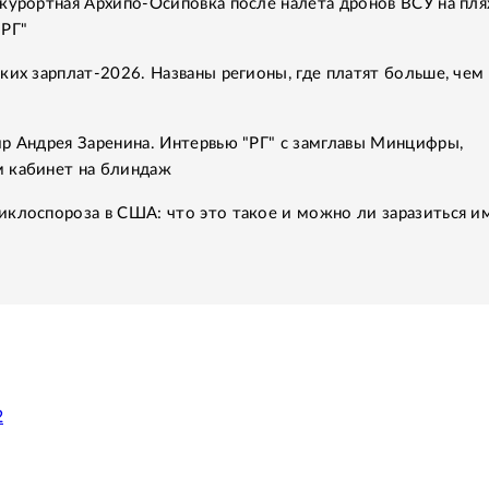
курортная Архипо-Осиповка после налета дронов ВСУ на пля
"РГ"
ких зарплат-2026. Названы регионы, где платят больше, чем 
р Андрея Заренина. Интервью "РГ" с замглавы Минцифры,
 кабинет на блиндаж
клоспороза в США: что это такое и можно ли заразиться им
2