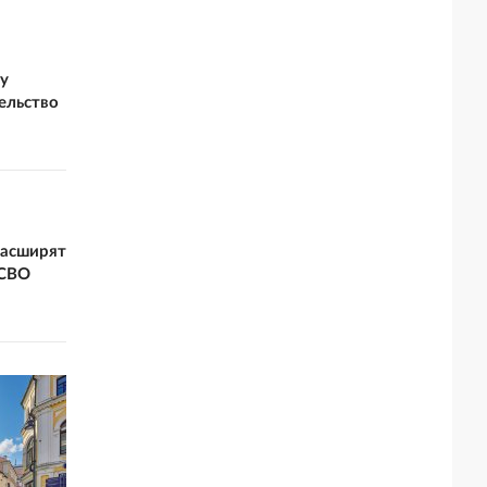
у
ельство
расширят
 СВО