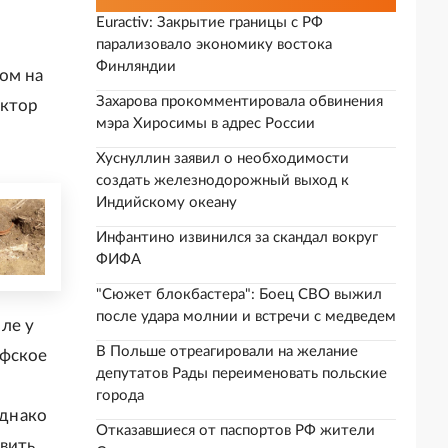
Euractiv: Закрытие границы с РФ
парализовало экономику востока
Финляндии
ом на
Захарова прокомментировала обвинения
ектор
мэра Хиросимы в адрес России
Хуснуллин заявил о необходимости
создать железнодорожный выход к
Индийскому океану
Инфантино извинился за скандал вокруг
ФИФА
"Сюжет блокбастера": Боец СВО выжил
после удара молнии и встречи с медведем
ле у
В Польше отреагировали на желание
ифское
депутатов Рады переименовать польские
города
Однако
Отказавшиеся от паспортов РФ жители
вить