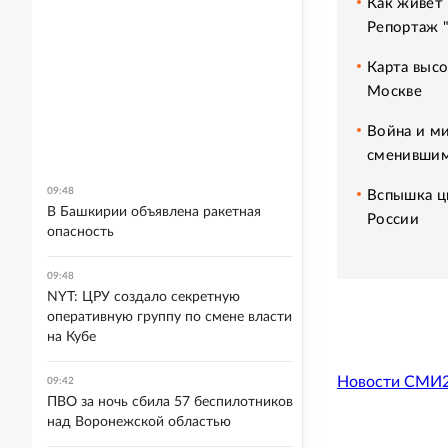
Как живет 
Репортаж 
Карта высо
Москве
Война и ми
сменившим
09:48
Вспышка ци
В Башкирии объявлена ракетная
России
опасность
09:48
NYT: ЦРУ создало секретную
оперативную группу по смене власти
на Кубе
Новости СМИ
09:42
ПВО за ночь сбила 57 беспилотников
над Воронежской областью