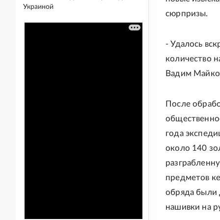
Украиной
сюрпризы.
- Удалось вс
количество н
Вадим Майко
После обрабо
общественнос
года экспеди
около 140 зо
разграбленну
предметов ке
обряда были 
нашивки на р