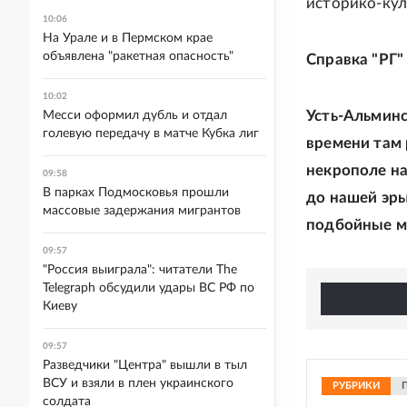
историко-кул
10:06
На Урале и в Пермском крае
объявлена "ракетная опасность"
Справка "РГ"
10:02
Усть-Альминс
Месси оформил дубль и отдал
голевую передачу в матче Кубка лиг
времени там 
некрополе на
09:58
В парках Подмосковья прошли
до нашей эры 
массовые задержания мигрантов
подбойные мо
09:57
"Россия выиграла": читатели The
Telegraph обсудили удары ВС РФ по
Киеву
09:57
Разведчики "Центра" вышли в тыл
ВСУ и взяли в плен украинского
РУБРИКИ
солдата