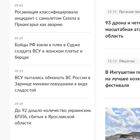
09:42
Росавиация классифицировала
12:15
Происшестви
инцидент с самолетом Cessna в
93 дрона и чет
Приангарье как аварию
масштабная ат
область
09:39
Бойцы РФ взяли в плен в Судже
солдата ВСУ в женском платье и
берцах
12:13
Общество
09:33
В Ингушетии п
ВСУ пытались обмануть ВС России в
на лучшее хозя
Зарнице минами-ловушками в виде
фестиваля
сладостей
09:29
До 92 дошло количество украинских
БПЛА, сбитых в Ярославской
области