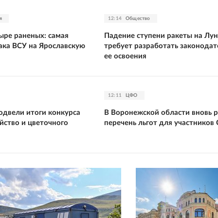
я
12:14
Общество
ыре раненых: самая
Падение ступени ракеты на Лун
ака ВСУ на Ярославскую
требует разработать законодат
ее освоения
12:11
ЦФО
одвели итоги конкурса
В Воронежской области вновь 
йство и цветочного
перечень льгот для участников