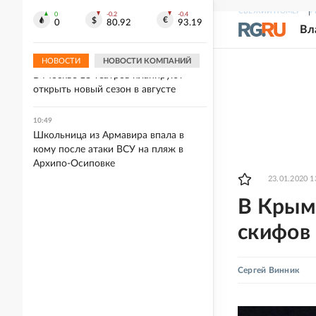
10:58
СВЕЖИЙ НОМЕР
Р
АЦ ВЦИОМ: До 80% россиян
0
-0.2
-0.4
0
80.92
93.19
Вл
опасаются рисковать
НОВОСТИ
НОВОСТИ КОМПАНИЙ
10:54
В Москве 18 театров планируют
открыть новый сезон в августе
10:49
Школьница из Армавира впала в
кому после атаки ВСУ на пляж в
Архипо-Осиповке
23.01.2020 1
В Крым
скифов
Сергей Винник