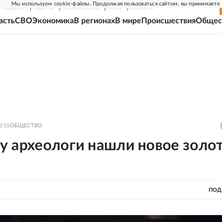
Мы используем cookie-файлы. Продолжая пользоваться сайтом, вы принимаете
Г-НЕДЕЛЯ
РОДИНА
ПРИЛОЖЕНИЯ
СОЮЗ
НОВОСТИ
асть
СВО
Экономика
В регионах
В мире
Происшествия
Общес
3:55
ОБЩЕСТВО
у археологи нашли новое золо
ПОД