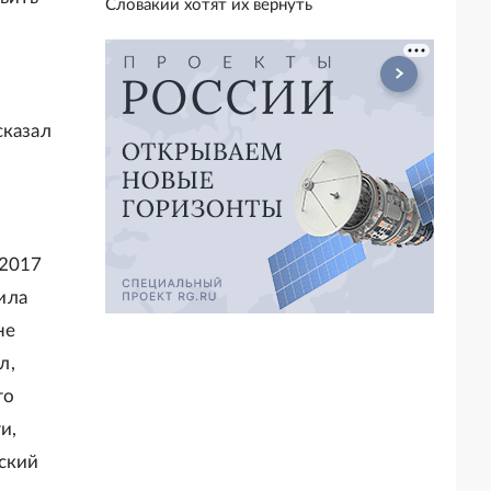
Словакии хотят их вернуть
сказал
 2017
ила
не
л,
го
и,
йский