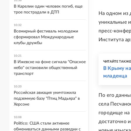
10:36
В Карелии один человек погиб, еще
трое пострадали в ДТП
На одном из 
уникальные и
10:32
пресс-конфер
Всемирный фестиваль молодежи
сформировал Международные
Института а
клубы дружбы
10:21
В Ижевске на фоне сигнала "Опасное
ЧИТАЙТЕ ТАКЖ
небо" остановили общественный
В Крыму на
транспорт
младенца
10:20
Российская авиация уничтожила
По его данны
подземную базу "Птиц Мадьяра" в
села Песчано
Херсоне
городище на 
10:08
достаточно 
Politico: США стали активнее
обмениваться данными разведки с
новые изыска