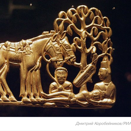
Дмитрий Коробейников/РИА