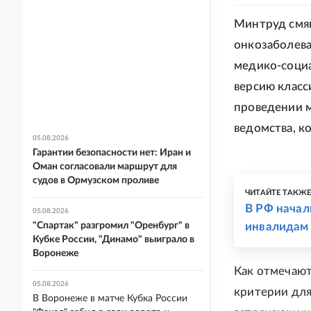
Минтруд смяг
онкозаболева
медико-соци
версию класс
проведении 
ведомства, к
05.08.2026
Гарантии безопасности нет: Иран и
Оман согласовали маршрут для
судов в Ормузском проливе
ЧИТАЙТЕ ТАКЖ
В РФ начал
05.08.2026
"Спартак" разгромил "Оренбург" в
инвалидам
Кубке России, "Динамо" выиграло в
Воронеже
Как отмечаю
05.08.2026
критерии для
В Воронеже в матче Кубка России