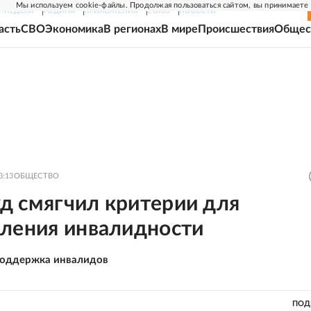
Мы используем cookie-файлы. Продолжая пользоваться сайтом, вы принимаете
Г-НЕДЕЛЯ
РОДИНА
ПРИЛОЖЕНИЯ
СОЮЗ
НОВОСТИ
асть
СВО
Экономика
В регионах
В мире
Происшествия
Общес
3:13
ОБЩЕСТВО
д смягчил критерии для
вления инвалидности
поддержка инвалидов
ПОД