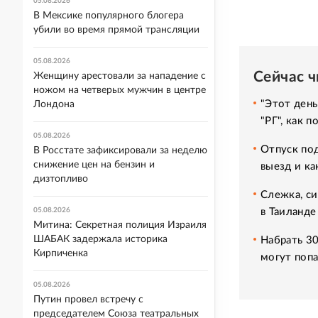
05.08.2026
В Мексике популярного блогера
убили во время прямой трансляции
05.08.2026
Сейчас 
Женщину арестовали за нападение с
ножом на четверых мужчин в центре
"Этот день
Лондона
"РГ", как 
05.08.2026
Отпуск под
В Росстате зафиксировали за неделю
снижение цен на бензин и
выезд и ка
дизтопливо
Слежка, си
в Таиланде
05.08.2026
Митина: Секретная полиция Израиля
ШАБАК задержала историка
Набрать 30
Кирпиченка
могут попа
05.08.2026
Путин провел встречу с
председателем Союза театральных