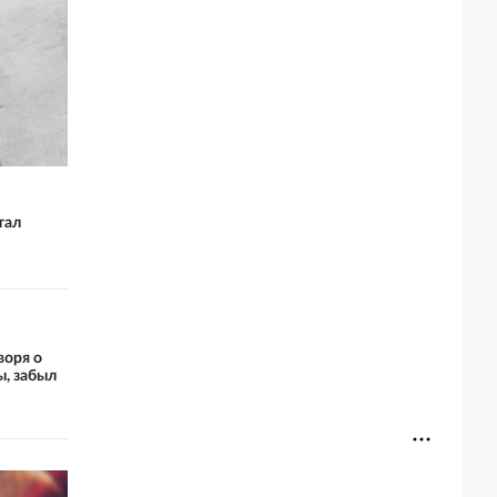
тал
воря о
, забыл