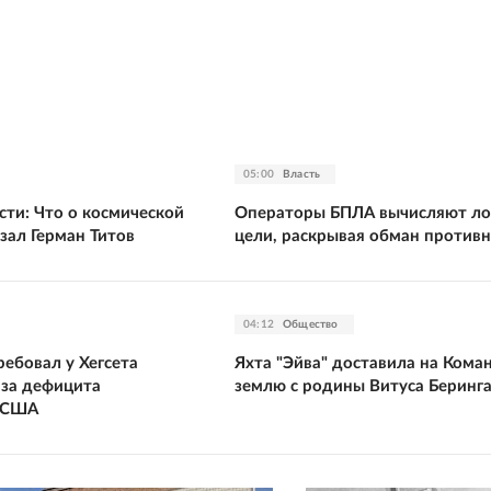
05:00
Власть
сти: Что о космической
Операторы БПЛА вычисляют л
зал Герман Титов
цели, раскрывая обман против
04:12
Общество
ебовал у Хегсета
Яхта "Эйва" доставила на Ком
-за дефицита
землю с родины Витуса Беринг
в США