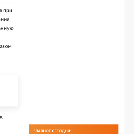
е при
ения
анную
казом
ые
ГЛАВНОЕ СЕГОДНЯ: