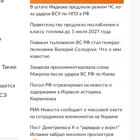
ии
В штате Индиана продлили режим ЧС из-
за ударов ВСУ по НПЗ в РФ
Правительство продлило послабления к
классу топлива до 1 июля 2027 года
о
Главным тыловиком ВС РФ стал генерал-
полковник Валерий Солодчук. Что о нем
известно
 Также
Захарова прокомментировала слова
Макрона после ударов ВС РФ по Киеву
Посол РФ отреагировал на новости о
вается
задержании в Израиле историка
МСЭ
Кирпиченка
РИА Новости сообщает о массовой охоте
на сотрудников военкоматов на Украине
Пост Дмитриева в X о "варварах у ворот"
Испании набрал миллион просмотров