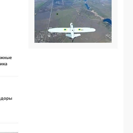
ожные
ника
андоры
а