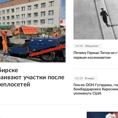
04:00
Общество
Почему Герман Титов не с
первым космонавтом
бирске
аивают участки после
03:25
В мире
теплосетей
Генсек ООН Гутерриш, го
бомбардировке Хиросимы
упомянуть США