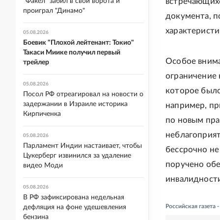
встречающихс
"Факел" забил в свои ворота и
проиграл "Динамо"
документа, 
характеристи
05.08.2026
Боевик "Плохой лейтенант: Токио"
Такаси Миике получил первый
Особое внима
трейлер
ограничение 
05.08.2026
которое было
Посол РФ отреагировал на новости о
задержании в Израиле историка
например, пр
Кирпиченка
по новым пра
неблагоприят
05.08.2026
Парламент Индии настаивает, чтобы
бессрочно не
Цукерберг извинился за удаление
поручено об
видео Моди
инвалидности
05.08.2026
В РФ зафиксирована недельная
Российская газета 
дефляция на фоне удешевления
бензина