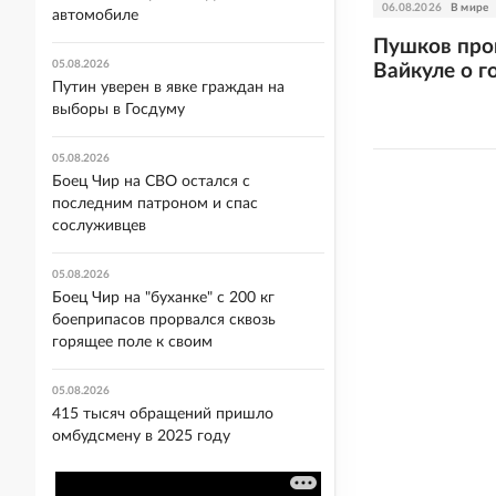
06.08.2026
В мире
автомобиле
Пушков про
05.08.2026
Вайкуле о г
Путин уверен в явке граждан на
выборы в Госдуму
05.08.2026
Боец Чир на СВО остался с
последним патроном и спас
сослуживцев
05.08.2026
Боец Чир на "буханке" с 200 кг
боеприпасов прорвался сквозь
горящее поле к своим
05.08.2026
415 тысяч обращений пришло
омбудсмену в 2025 году