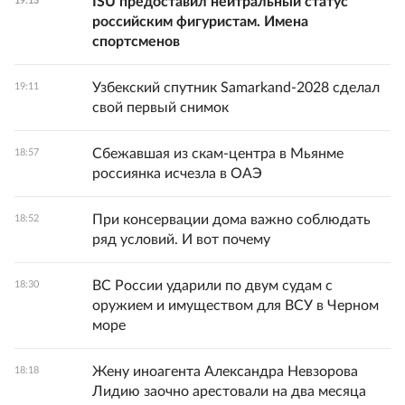
ISU предоставил нейтральный статус
19:13
российским фигуристам. Имена
спортсменов
Узбекский спутник Samarkand-2028 сделал
19:11
свой первый снимок
Сбежавшая из скам-центра в Мьянме
18:57
россиянка исчезла в ОАЭ
При консервации дома важно соблюдать
18:52
ряд условий. И вот почему
ВС России ударили по двум судам с
18:30
оружием и имуществом для ВСУ в Черном
море
Жену иноагента Александра Невзорова
18:18
Лидию заочно арестовали на два месяца