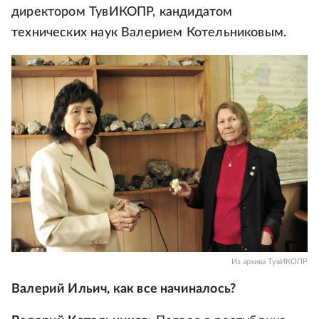
директором ТувИКОПР, кандидатом
технических наук Валерием Котельниковым.
Из архива ТувИКОПР
Валерий Ильич, как все начиналось?