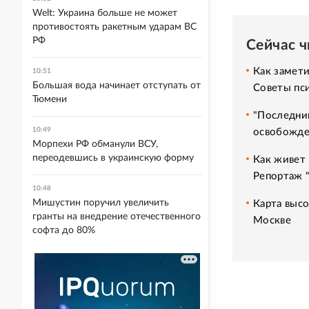
Welt: Украина больше не может
противостоять ракетным ударам ВС
РФ
Сейчас 
Как замет
10:51
Большая вода начинает отступать от
Советы пс
Тюмени
"Последний
10:49
освобожде
Морпехи РФ обманули ВСУ,
переодевшись в украинскую форму
Как живет 
Репортаж 
10:48
Мишустин поручил увеличить
Карта высо
гранты на внедрение отечественного
Москве
софта до 80%