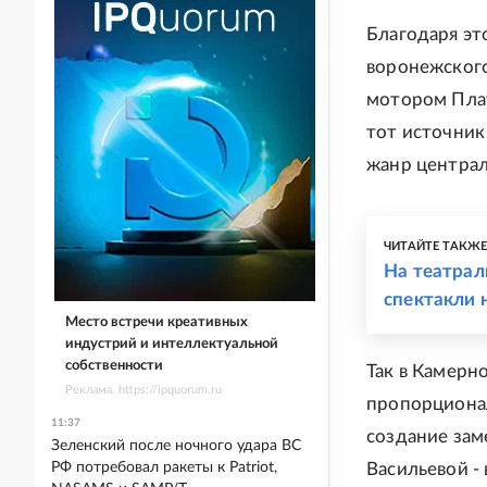
Благодаря эт
воронежского
мотором Плат
тот источник
жанр централ
ЧИТАЙТЕ ТАКЖ
На театрал
спектакли 
Место встречи креативных
индустрий и интеллектуальной
собственности
Так в Камерн
Реклама. https://ipquorum.ru
пропорционал
11:37
создание зам
Зеленский после ночного удара ВС
РФ потребовал ракеты к Patriot,
Васильевой -