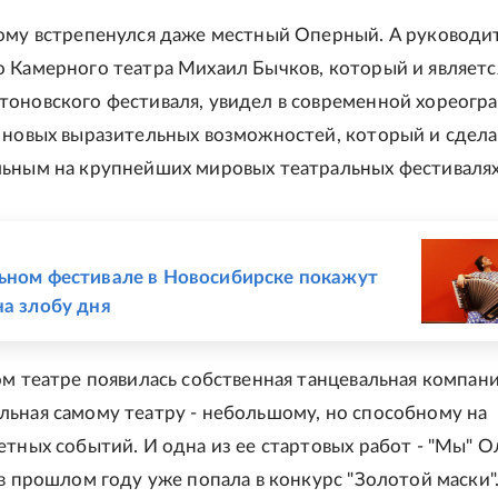
ому встрепенулся даже местный Оперный. А руководи
 Камерного театра Михаил Бычков, который и являетс
оновского фестиваля, увидел в современной хореогр
 новых выразительных возможностей, который и сдела
ьным на крупнейших мировых театральных фестивалях
Е
ьном фестивале в Новосибирске покажут
на злобу дня
ом театре появилась собственная танцевальная компани
ьная самому театру - небольшому, но способному на
етных событий. И одна из ее стартовых работ - "Мы" О
 в прошлом году уже попала в конкурс "Золотой маски"