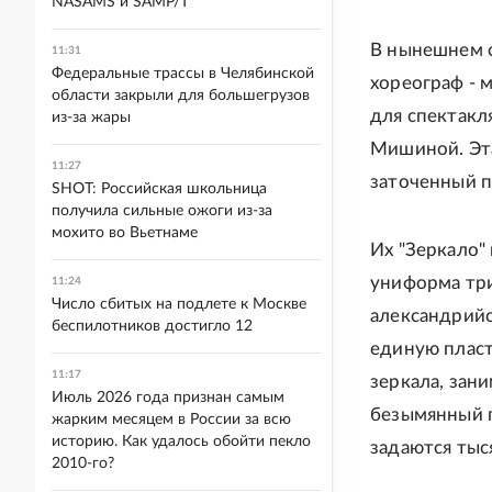
NASAMS и SAMP/T
В нынешнем с
11:31
Федеральные трассы в Челябинской
хореограф - 
области закрыли для большегрузов
для спектакл
из-за жары
Мишиной. Эта
11:27
заточенный п
SHOT: Российская школьница
получила сильные ожоги из-за
мохито во Вьетнаме
Их "Зеркало"
униформа три
11:24
Число сбитых на подлете к Москве
александрийс
беспилотников достигло 12
единую пласт
11:17
зеркала, зан
Июль 2026 года признан самым
безымянный г
жарким месяцем в России за всю
историю. Как удалось обойти пекло
задаются тыс
2010-го?