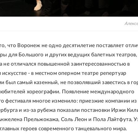
Алекс
то, что Воронеж не одно десятилетие поставляет отл
ры для Большого и других ведущих балетных театров,
а не отличался повышенной заинтересованностью в
 искусстве - в местном оперном театре репертуар
и был самый казенный, не позволявший завестись в го
любителей хореографии. Появление международного
о фестиваля многое изменило: приезжие компании из
рбурга и из-за рубежа показали постановки Иржи Кил
Анжелена Прельжокажа, Соль Леон и Пола Лайтфута, У
 главных героев современного танцевального мира.