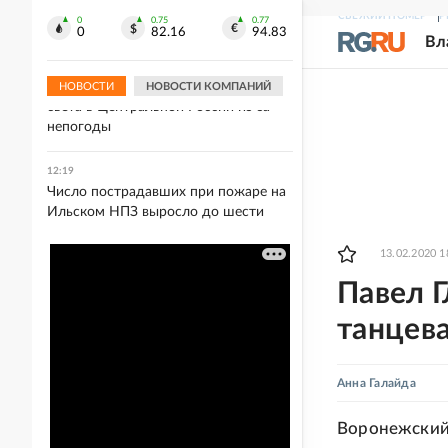
с маркетплейсом из-за телевизора за
СВЕЖИЙ НОМЕР
Р
267 тысяч
0
0.75
0.77
0
82.16
94.83
Вл
12:22
Почти 50 тысяч человек остались без
НОВОСТИ
НОВОСТИ КОМПАНИЙ
света в Центральной России из-за
непогоды
12:19
Число пострадавших при пожаре на
Ильском НПЗ выросло до шести
13.02.2020 1
Павел Г
танцев
Анна Галайда
Воронежский