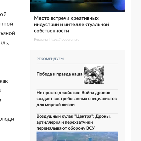
дой
Место встречи креативных
анной
индустрий и интеллектуальной
собственности
тьяной
Реклама. https://ipquorum.ru
кль,
РЕКОМЕНДУЕМ
Победа и правда наша!
как
ю
Не просто джойстик: Война дронов
создает востребованных специалистов
о
для мирной жизни
Воздушный кулак "Центра": Дроны,
и люди
артиллерия и перехватчики
перемалывают оборону ВСУ