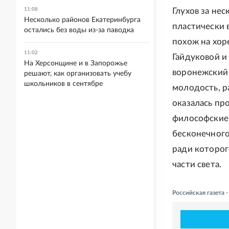
11:08
Глухов за не
Несколько районов Екатеринбурга
пластически 
остались без воды из-за паводка
похож на хор
11:02
Гайдуковой и
На Херсонщине и в Запорожье
воронежский 
решают, как организовать учебу
школьников в сентябре
молодость, р
оказалась пр
философские 
бесконечного 
ради которог
части света.
Российская газета