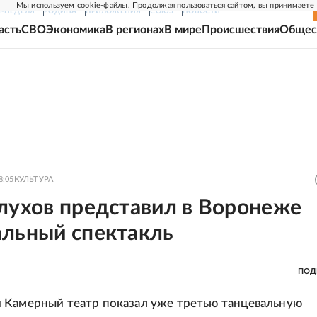
Мы используем cookie-файлы. Продолжая пользоваться сайтом, вы принимаете
Г-НЕДЕЛЯ
РОДИНА
ПРИЛОЖЕНИЯ
СОЮЗ
НОВОСТИ
асть
СВО
Экономика
В регионах
В мире
Происшествия
Общес
8:05
КУЛЬТУРА
лухов представил в Воронеже
альный спектакль
ПОД
 Камерный театр показал уже третью танцевальную