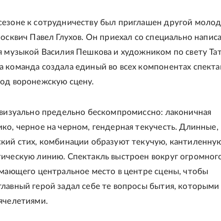
езоне к сотрудничеству был приглашен другой моло
москвич Павел Глухов. Он приехал со специально напис
я музыкой Василия Пешкова и художником по свету Та
 команда создала единый во всех компонентах спекта
од воронежскую сцену.
 визуально предельно бескомпромиссно: лаконичная
ко, черное на черном, гендерная текучесть. Длинные, 
кий стих, комбинации образуют текучую, кантиленну
ическую линию. Спектакль выстроен вокруг огромног
имающего центральное место в центре сцены, чтобы
лавный герой задал себе те вопросы бытия, которым
ячелетиями.