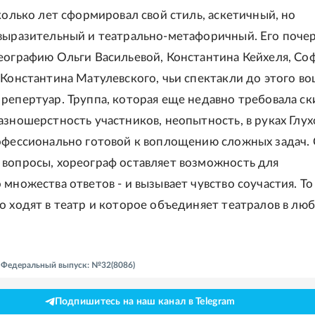
сколько лет сформировал свой стиль, аскетичный, но
выразительный и театрально-метафоричный. Его почер
еографию Ольги Васильевой, Константина Кейхеля, Со
 Константина Матулевского, чьи спектакли до этого во
репертуар. Труппа, которая еще недавно требовала ск
азношерстность участников, неопытность, в руках Глух
офессионально готовой к воплощению сложных задач. 
вопросы, хореограф оставляет возможность для
множества ответов - и вызывает чувство соучастия. То
о ходят в театр и которое объединяет театралов в лю
 - Федеральный выпуск: №32(8086)
Подпишитесь на наш канал в Telegram