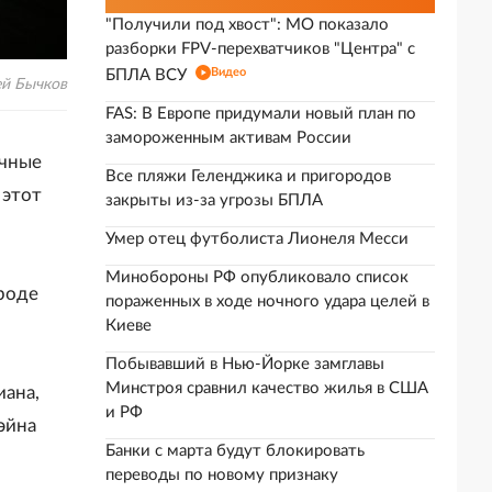
"Получили под хвост": МО показало
разборки FPV-перехватчиков "Центра" с
Видео
БПЛА ВСУ
ей Бычков
FAS: В Европе придумали новый план по
замороженным активам России
ичные
Все пляжи Геленджика и пригородов
 этот
закрыты из-за угрозы БПЛА
Умер отец футболиста Лионеля Месси
Минобороны РФ опубликовало список
роде
пораженных в ходе ночного удара целей в
Киеве
Побывавший в Нью-Йорке замглавы
Минстроя сравнил качество жилья в США
иана,
и РФ
эйна
Банки с марта будут блокировать
переводы по новому признаку