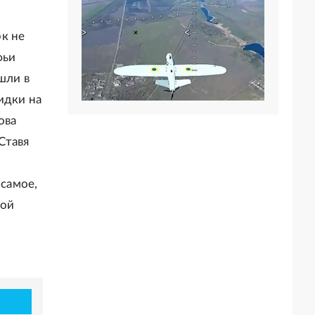
к не
фьи
шли в
идки на
ова
Ставя
 самое,
бой