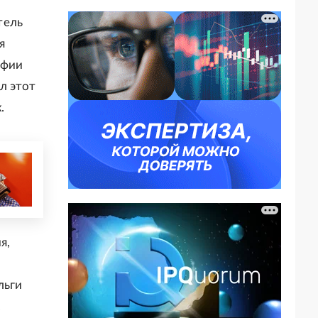
тель
я
афии
л этот
.
я,
льги
.