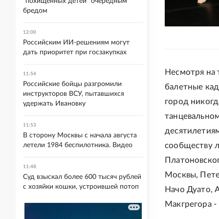
"похищенных детей" очередным
бредом
12:00
Российским ИИ-решениям могут
дать приоритет при госзакупках
Несмотря на 
11:54
Российские бойцы разгромили
балетные кад
инструкторов ВСУ, пытавшихся
город никогд
удержать Ивановку
танцевальном
11:53
десятилетиям
В сторону Москвы с начала августа
сообществу 
летели 1984 беспилотника. Видео
Платоновског
11:48
Москвы, Пете
Суд взыскал более 600 тысяч рублей
с хозяйки кошки, устроившей потоп
Начо Дуато, 
Макгрегора -