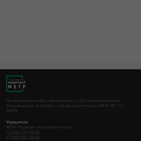
Интернет-портал «Российской газеты» (18+) зарегистрирован в
Роскомнадзоре 21.06.2012 г. Номер свидетельства ЭЛ № ФС 77 —
50379.
Учредитель:
ФГБУ «Редакция «Российской газеты»
+7 (495) 775-31-18
+7 (499) 257-56-50