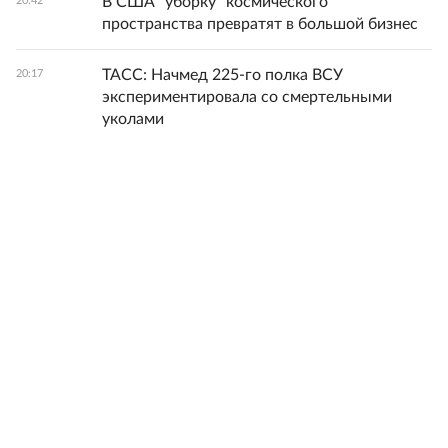
В США "уборку" космического
20:42
пространства превратят в большой бизнес
ТАСС: Начмед 225-го полка ВСУ
20:17
экспериментировала со смертельными
уколами