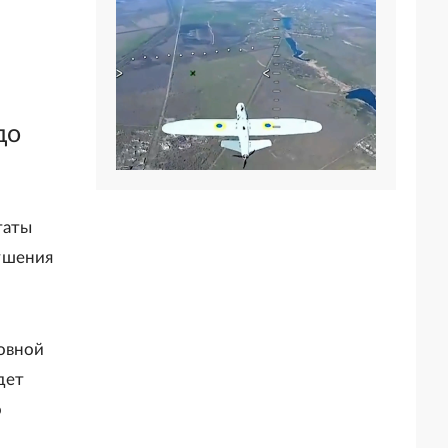
до
таты
ушения
новной
дет
о