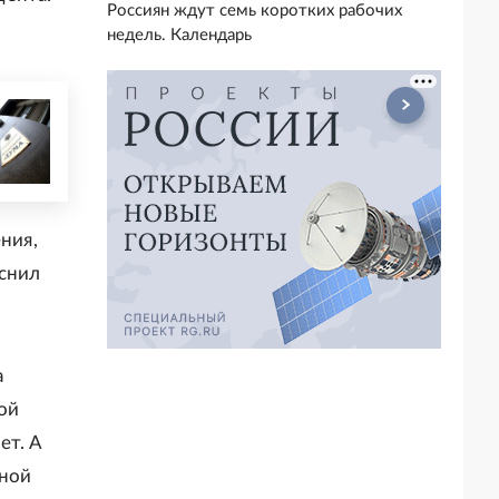
Россиян ждут семь коротких рабочих
недель. Календарь
ния,
яснил
а
ой
ет. А
ьной