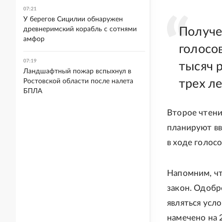
07:21
У берегов Сицилии обнаружен
древнеримский корабль с сотнями
Получе
амфор
голосо
07:19
тысяч 
Ландшафтный пожар вспыхнул в
Ростовской области после налета
трех л
БПЛА
Второе чтени
планируют вв
в ходе голос
Напомним, чт
закон. Одобр
являться усл
намечено на 