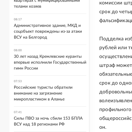
квартирах с мумифицированными
комиссии штр
телами хозяев
срок до четы
08:17
фальсификаци
Административное здание, МКД и
соцобъект повреждены из-за атаки
ВСУ на Белгород
Подделка изб
рублей или т
08:00
осуществлен
30 лет назад Кремлевские куранты
впервые исполнили Государственный
штраф может 
гимн России
обязательные
07:53
срок до одно
Российские туристы обратили
добровольным
внимание на загрязнение
микропластиком в Аланье
волеизъявлен
профильного 
07:41
общероссийск
Силы ПВО за ночь сбили 153 БПЛА
ВСУ над 18 регионами РФ
он.