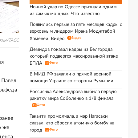
Ночной удар по Одессе признали одним
из самых мощных. Что известно
Появились первые за пять месяцев кадры с
верховным лидером Ирана Моджтабой
Видео
Хаменеи. Видео
кин/ТАСС
Демидов показал кадры из Белгорода,
который подвергся массированной атаке
ия
БПЛА
Фото
В МИД РФ заявили о прямой военной
у Павел
помощи Украине со стороны Румынии
Совфеда
Россиянка Александрова выбила первую
ракетку мира Соболенко в 1/8 финала
Фото
Такаити промолчала, а мэр Нагасаки
ранее
сказал, кто сбросил атомную бомбу на
е же
город
Фото
дента.