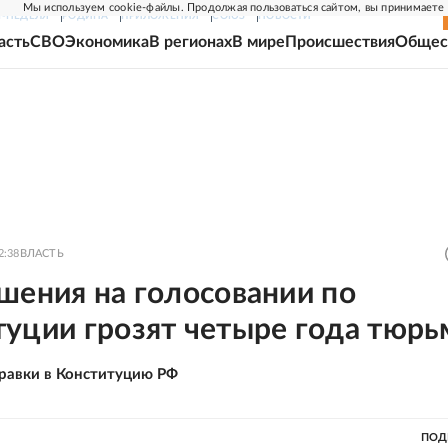
Мы используем cookie-файлы. Продолжая пользоваться сайтом, вы принимаете
Г-НЕДЕЛЯ
РОДИНА
ПРИЛОЖЕНИЯ
СОЮЗ
НОВОСТИ
асть
СВО
Экономика
В регионах
В мире
Происшествия
Общес
2:38
ВЛАСТЬ
шения на голосовании по
туции грозят четыре года тюр
равки в Конституцию РФ
ПОД