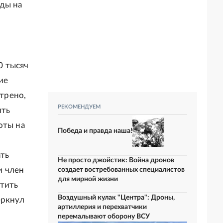
ды на
0 тысяч
ие
трено,
РЕКОМЕНДУЕМ
ить
оты на
Победа и правда наша!
ать
Не просто джойстик: Война дронов
и член
создает востребованных специалистов
для мирной жизни
итить
Воздушный кулак "Центра": Дроны,
еркнул
артиллерия и перехватчики
перемалывают оборону ВСУ