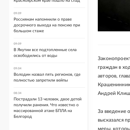
Красноярском крае пошло на спад
09:09
Россиянам напомнили о праве
досрочного выхода на пенсию при
большом стаже
09:09
В Якутии все подтопленные села
освободились от воды
Законопроект
граждан в хо
09:04
Володин назвал пять регионов, где
авторов, гла
полностью запретили вейпы
Крашениннико
Андрей Клиш
08:34
Пострадали 13 человек, двое детей
получили ранения. Что известно о
массированной атаке БПЛА на
За введение 
Белгород
высказался п
меры, которы