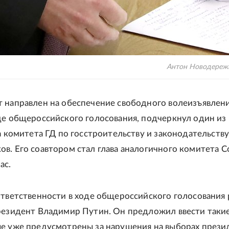
Антон Новодереж
 направлен на обеспечение свободного волеизъявлен
де общероссийского голосования, подчеркнул один из
ва комитета ГД по госстроительству и законодательств
в. Его соавтором стал глава аналогичного комитета 
ас.
ответственности в ходе общероссийского голосования 
резидент Владимир Путин. Он предложил ввести таки
е уже предусмотрены за нарушения на выборах прези