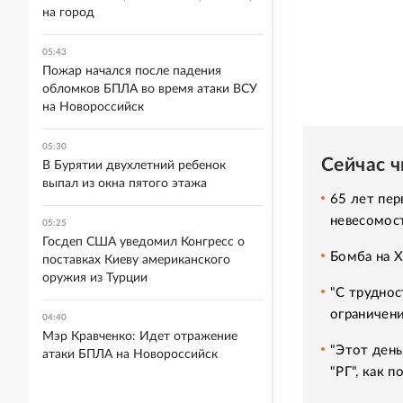
на город
05:43
Пожар начался после падения
обломков БПЛА во время атаки ВСУ
на Новороссийск
05:30
Сейчас 
В Бурятии двухлетний ребенок
выпал из окна пятого этажа
65 лет пер
невесомос
05:25
Госдеп США уведомил Конгресс о
Бомба на 
поставках Киеву американского
оружия из Турции
"С труднос
ограничени
04:40
Мэр Кравченко: Идет отражение
"Этот день
атаки БПЛА на Новороссийск
"РГ", как 