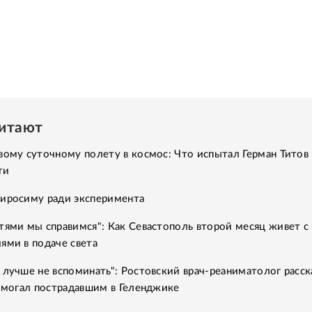
читают
вому суточному полету в космос: Что испытал Герман Титов 
ти
Хиросиму ради эксперимента
тями мы справимся": Как Севастополь второй месяц живет с
ями в подаче света
 лучше не вспоминать": Ростовский врач-реаниматолог расск
помогал пострадавшим в Геленджике