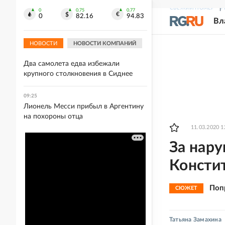
СВЕЖИЙ НОМЕР
Р
09:33
0
0.75
0.77
0
82.16
94.83
Вл
Беспилотники атаковали
предприятия в Уфе
НОВОСТИ
НОВОСТИ КОМПАНИЙ
09:26
Два самолета едва избежали
крупного столкновения в Сиднее
09:25
Лионель Месси прибыл в Аргентину
на похороны отца
11.03.2020 1
За нару
Консти
Поп
СЮЖЕТ
Татьяна Замахина