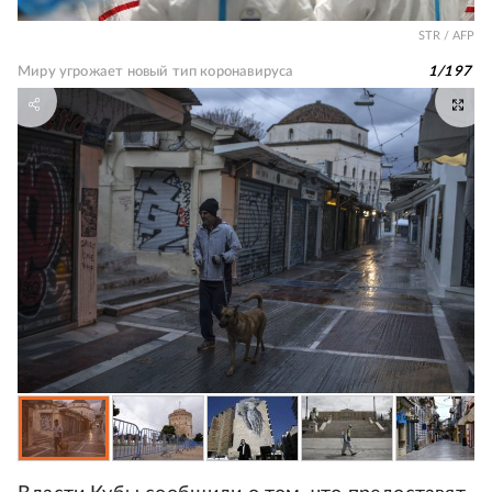
STR / AFP
Миру угрожает новый тип коронавируса
1
/
197