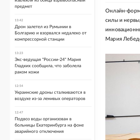
извлекли из бойца взрывоопасный
предмет
Онлайн-форма
силы и нервы
13:42
Дрон залетел из Румынии в
инновационны
Болгарию и взорвался недалеко от
Мария Лебеде
компрессорной станции
13:23
Экс-ведущая "России-24" Мария
Гладких сообщила, что заболела
раком кожи
12:54
Украинские дроны сталкиваются в
воздухе из-за ленивых операторов
12:47
Подвоз воды организован в
больницы Екатеринбурга на фоне
аварийного отключения