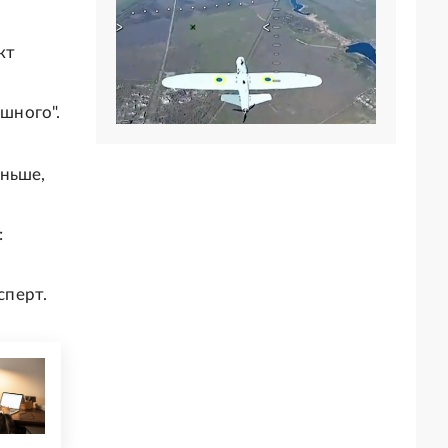
кт
ашного".
еньше,
:
сперт.