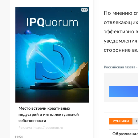
По мнению сп
отвлекающих 
эффективно в
уведомления 
сторонние вк
Российская газета
Место встречи креативных
индустрий и интеллектуальной
собственности
РУБРИКИ
Реклама. https://ipquorum.ru
Образовани
11:54