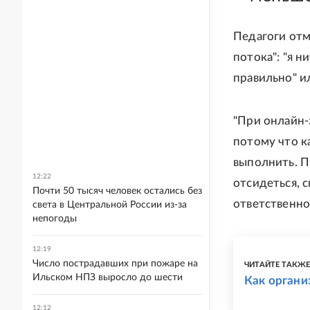
Педагоги отм
потока": "я н
правильно" ил
"При онлайн-
потому что к
выполнить. П
12:22
отсидеться, 
Почти 50 тысяч человек остались без
ответственнос
света в Центральной России из-за
непогоды
12:19
Число пострадавших при пожаре на
ЧИТАЙТЕ ТАКЖ
Ильском НПЗ выросло до шести
Как органи
12:12