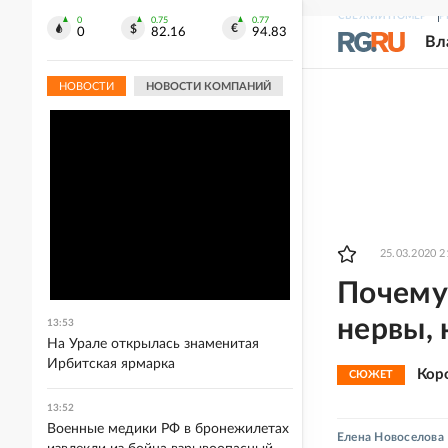
СВЕЖИЙ НОМЕР
Р
0
0.75
0.77
0
82.16
94.83
Вл
НОВОСТИ
НОВОСТИ КОМПАНИЙ
25.03.2020 2
Почему
нервы,
13:53
На Урале открылась знаменитая
Ирбитская ярмарка
Кор
СЮЖЕТ
13:52
Военные медики РФ в бронежилетах
Елена Новоселова