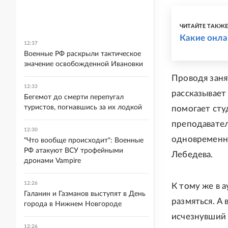
ЧИТАЙТЕ ТАКЖ
Какие онла
12:37
Военные РФ раскрыли тактическое
значение освобожденной Ивановки
Проводя занят
12:33
рассказывает 
Бегемот до смерти перепугал
туристов, погнавшись за их лодкой
помогает сту
преподавател
12:30
одновременно
"Что вообще происходит": Военные
РФ атакуют ВСУ трофейными
Лебедева.
дронами Vampire
12:26
К тому же в 
Галанин и Газманов выступят в День
размяться. А 
города в Нижнем Новгороде
исчезнувший 
12:26