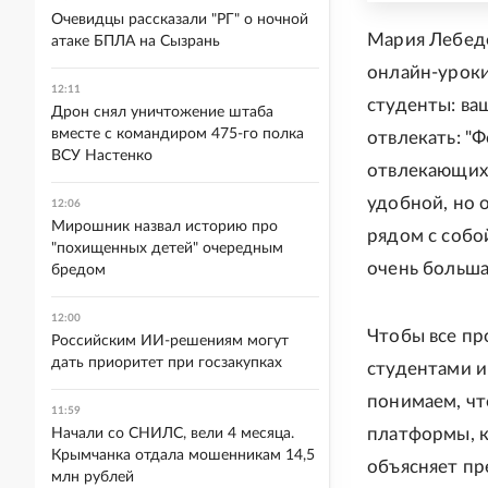
Очевидцы рассказали "РГ" о ночной
Мария Лебеде
атаке БПЛА на Сызрань
онлайн-уроки
12:11
студенты: ва
Дрон снял уничтожение штаба
вместе с командиром 475-го полка
отвлекать: "
ВСУ Настенко
отвлекающих 
удобной, но 
12:06
Мирошник назвал историю про
рядом с собо
"похищенных детей" очередным
очень больша
бредом
12:00
Чтобы все пр
Российским ИИ-решениям могут
дать приоритет при госзакупках
студентами и
понимаем, чт
11:59
платформы, к
Начали со СНИЛС, вели 4 месяца.
Крымчанка отдала мошенникам 14,5
объясняет пр
млн рублей