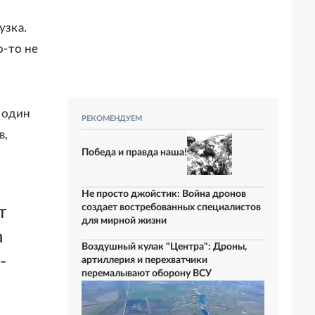
узка.
о-то не
 один
РЕКОМЕНДУЕМ
в,
Победа и правда наша!
Не просто джойстик: Война дронов
создает востребованных специалистов
т
для мирной жизни
а
Воздушный кулак "Центра": Дроны,
-
артиллерия и перехватчики
перемалывают оборону ВСУ