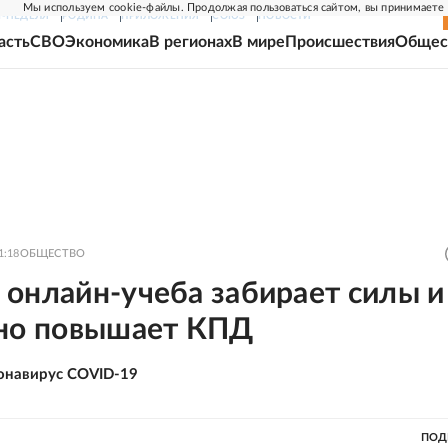
Мы используем cookie-файлы. Продолжая пользоваться сайтом, вы принимаете
Г-НЕДЕЛЯ
РОДИНА
ПРИЛОЖЕНИЯ
СОЮЗ
НОВОСТИ
асть
СВО
Экономика
В регионах
В мире
Происшествия
Общес
1:18
ОБЩЕСТВО
 онлайн-учеба забирает силы и
 но повышает КПД
онавирус COVID-19
ПОД