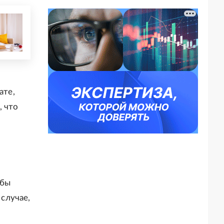
:
ате,
, что
обы
 случае,