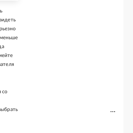
ь
 видеть
рьезно
 меньше
да
мейте
вателя
 со
выбрать