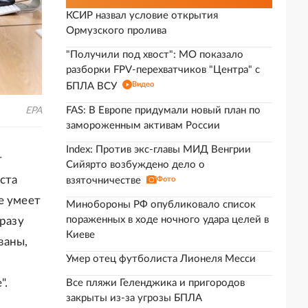
КСИР назвал условие открытия
Ормузского пролива
"Получили под хвост": МО показало
разборки FPV-перехватчиков "Центра" с
Видео
БПЛА ВСУ
FAS: В Европе придумали новый план по
EPA
замороженным активам России
Index: Против экс-главы МИД Венгрии
т
Сийярто возбуждено дело о
ста
взяточничестве
Фото
е умеет
Минобороны РФ опубликовало список
пораженных в ходе ночного удара целей в
сразу
Киеве
ваны,
Умер отец футболиста Лионеля Месси
".
Все пляжи Геленджика и пригородов
закрыты из-за угрозы БПЛА