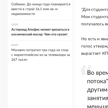
Собянин: До конца года планируется
ввести в строй 16,1 млн кв. м
"Для студенто
недвижимости
Мои студенты 
получалось вк
12:25
Астероид Апофис может врезаться в
космический мусор: Чем это грозит
Но есть и яв
12:23
голос утверж
Москвич потратил три года на спор
вырастает КП
с маркетплейсом из-за телевизора за
267 тысяч
Во вре
потока"
другими
заняти
меньш