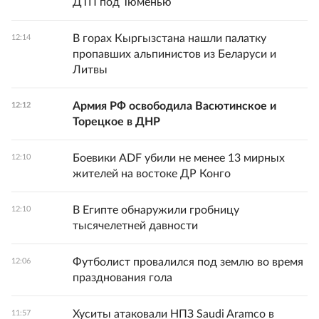
ДТП под Тюменью
В горах Кыргызстана нашли палатку
12:14
пропавших альпинистов из Беларуси и
Литвы
Армия РФ освободила Васютинское и
12:12
Торецкое в ДНР
Боевики ADF убили не менее 13 мирных
12:10
жителей на востоке ДР Конго
В Египте обнаружили гробницу
12:10
тысячелетней давности
Футболист провалился под землю во время
12:06
празднования гола
Хуситы атаковали НПЗ Saudi Aramco в
11:57