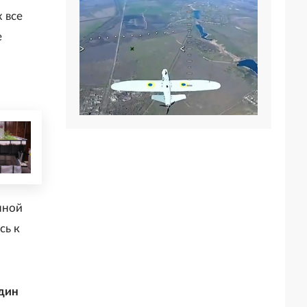
 все
е
нной
сь к
один