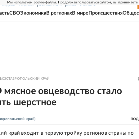
Мы используем cookie-файлы. Продолжая пользоваться сайтом, вы принимаете
Г-НЕДЕЛЯ
РОДИНА
ПРИЛОЖЕНИЯ
СОЮЗ
НОВОСТИ
асть
СВО
Экономика
В регионах
В мире
Происшествия
Общес
1:03
СТАВРОПОЛЬСКИЙ КРАЙ
 мясное овцеводство стало
ять шерстное
авропольский край)
ПОД
ий край входит в первую тройку регионов страны по