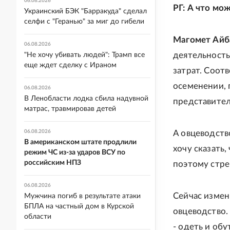
06.08.2026
РГ: А что мо
Украинский БЭК "Барракуда" сделал
селфи с "Геранью" за миг до гибели
Магомет Айб
06.08.2026
деятельност
"Не хочу убивать людей": Трамп все
еще ждет сделку с Ираном
затрат. Соот
осеменении, 
06.08.2026
В Ленобласти лодка сбила надувной
представител
матрас, травмировав детей
06.08.2026
А овцеводств
В американском штате продлили
хочу сказать,
режим ЧС из-за ударов ВСУ по
российским НПЗ
поэтому стре
06.08.2026
Сейчас измен
Мужчина погиб в результате атаки
БПЛА на частный дом в Курской
овцеводство.
области
- одеть и об