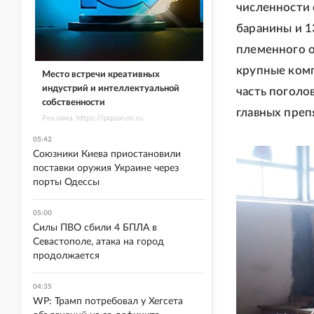
численности 
баранины и 1
племенного о
крупные комп
Место встречи креативных
индустрий и интеллектуальной
часть поголо
собственности
главных преп
Реклама. https://ipquorum.ru
05:42
Союзники Киева приостановили
поставки оружия Украине через
порты Одессы
05:00
Силы ПВО сбили 4 БПЛА в
Севастополе, атака на город
продолжается
04:35
WP: Трамп потребовал у Хегсета