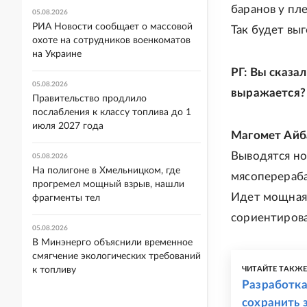
баранов у пл
05.08.2026
РИА Новости сообщает о массовой
Так будет вы
охоте на сотрудников военкоматов
на Украине
РГ: Вы сказал
05.08.2026
выражается?
Правительство продлило
послабления к классу топлива до 1
июля 2027 года
Магомет Айб
Выводятся но
05.08.2026
На полигоне в Хмельницком, где
мясоперераба
прогремел мощный взрыв, нашли
Идет мощная 
фрагменты тел
сориентирова
05.08.2026
В Минэнерго объяснили временное
смягчение экологических требований
к топливу
ЧИТАЙТЕ ТАКЖ
Разработк
сохранить 