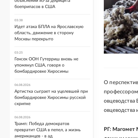
объяснений из-за дефицита
боеприпасов в США
03:38
Идет атака БПЛА на Ярославскую
область, движение в сторону
Москвы перекрыто
03:25
Генсек ООН Гутерриш вновь не
упомянул США, говоря о
бомбардировке Хиросимы
О перспектив
06.08.2026
профессором
Артистка сыграет на уцелевшей при
бомбардировке Хиросимы русской
овцеводства 
скрипке
овцеводства 
06.08.2026
Трамп: Победа демократов
РГ: Магомет 
превратит США в пепел, а жизнь
американцев - в ад