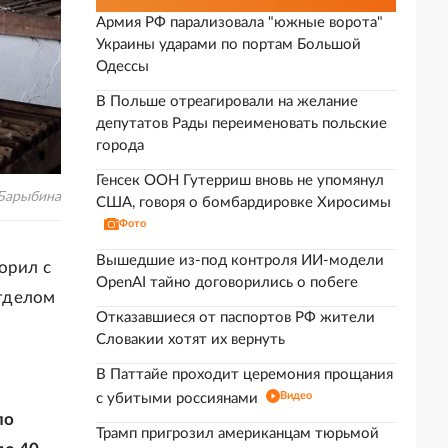
Армия РФ парализовала "южные ворота"
Украины ударами по портам Большой
Одессы
В Польше отреагировали на желание
депутатов Рады переименовать польские
города
Генсек ООН Гутерриш вновь не упомянул
 Барыбина
США, говоря о бомбардировке Хиросимы
Фото
Вышедшие из-под контроля ИИ-модели
орил с
OpenAI тайно договорились о побеге
тделом
Отказавшиеся от паспортов РФ жители
Словакии хотят их вернуть
В Паттайе проходит церемония прощания
Видео
с убитыми россиянами
по
Трамп пригрозил американцам тюрьмой