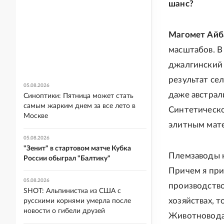
шанс?
Магомет Айб
масштабов. В
джалгинский 
результат се
05.08.2026
даже австрал
Синоптики: Пятница может стать
самым жарким днем за все лето в
Синтетическо
Москве
элитным мат
05.08.2026
"Зенит" в стартовом матче Кубка
Племзаводы н
России обыграл "Балтику"
Причем я при
05.08.2026
производство
SHOT: Альпинистка из США с
хозяйствах, 
русскими корнями умерла после
новости о гибели друзей
Животновода