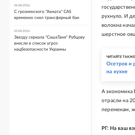
06.08.2026
государствен
С грозненского "Ахмата" CAS
рухнуло. И д
временно снял трансферный бан
волокна начал
05.08.2026
шерстное овц
Звезду сериала "СашаТаня" Рубцову
внесли в список угроз
нацбезопасности Украины
ЧИТАЙТЕ ТАКЖ
Осетров и 
на кухне
А экономика 
отрасли на 2
переменам, ж
РГ: На ваш в