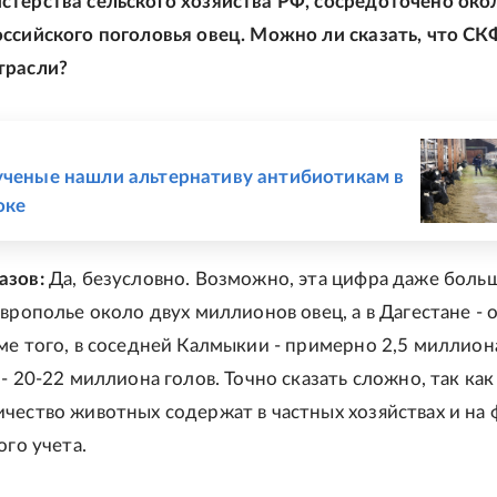
терства сельского хозяйства РФ, сосредоточено око
ссийского поголовья овец. Можно ли сказать, что СК
трасли?
Е
ученые нашли альтернативу антибиотикам в
оке
азов:
Да, безусловно. Возможно, эта цифра даже боль
аврополье около двух миллионов овец, а в Дагестане - 
ме того, в соседней Калмыкии - примерно 2,5 миллиона
- 20-22 миллиона голов. Точно сказать сложно, так как
чество животных содержат в частных хозяйствах и на 
ого учета.