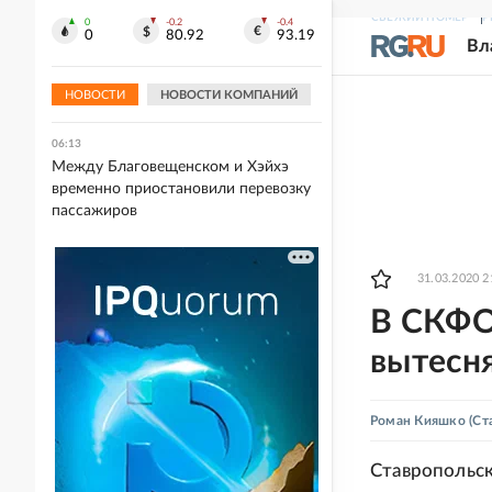
СВЕЖИЙ НОМЕР
Р
0
-0.2
-0.4
06:32
0
80.92
93.19
Вл
Удивительные животные и
супергерои на выставке "Сказочные
миры Ивана Билибина"
НОВОСТИ
НОВОСТИ КОМПАНИЙ
06:13
Между Благовещенском и Хэйхэ
временно приостановили перевозку
пассажиров
31.03.2020 2
В СКФО
вытесн
Роман Кияшко
(Ст
Ставропольск