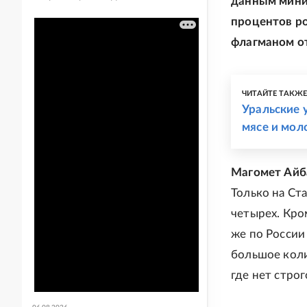
данным минис
процентов ро
флагманом о
ЧИТАЙТЕ ТАКЖ
Уральские 
мясе и мол
Магомет Айб
Только на Ст
четырех. Кро
же по России 
большое коли
где нет строг