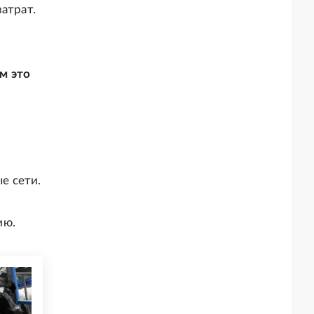
атрат.
ем это
е сети.
ию.