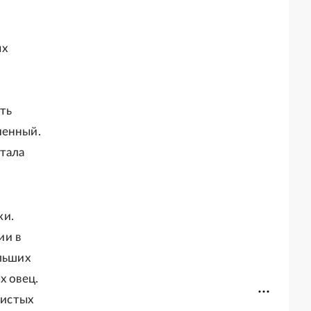
ых
ть
ченный.
тала
ки.
ии в
ольших
х овец.
дистых