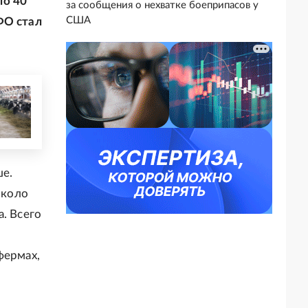
ло 40
за сообщения о нехватке боеприпасов у
США
ФО стал
ше.
около
. Всего
фермах,