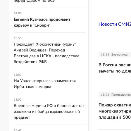
перед ударом по ВСУ
14:05
Евгений Кузнецов продолжит
Новости СМИ
карьеру в "Сибири"
13:55
Президент "Локомотива-Кубань"
Андрей Ведищев: Переход
18:33
Экономика
Елатонцева в ЦСКА - последствие
бездействия РФБ
В России расш
вычеты по дол
13:53
На Урале открылась знаменитая
Ирбитская ярмарка
18:03
Происшестви
13:52
Пожар охвати
Военные медики РФ в бронежилетах
многоквартирн
извлекли из бойца взрывоопасный
площади в 500
предмет
13:42