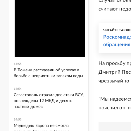
Случаи блоки
считают нед
ЧИТАЙТЕ ТАКЖ
Роскомнадз
обращения
На просьбу п
14:55
В Тюмени рассказали об успехах в
Дмитрий Песк
борьбе с неприятным запахом воды
чрезвычайно 
14:54
Севастополь отразил две атаки ВСУ,
"Мы надеемся
повреждены 12 МКД и десять
частных домов
пояснил он, 
14:53
Медведев: Европа не смогла