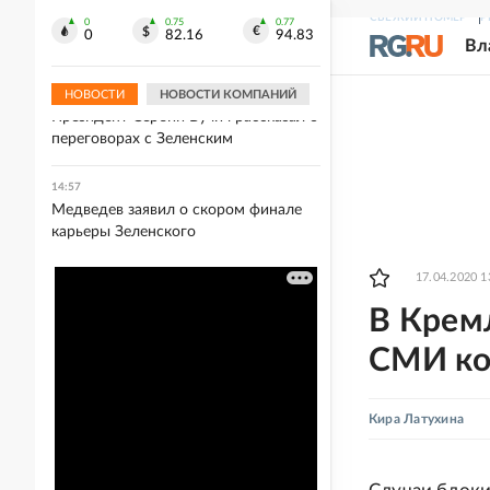
Хуснуллин: В Крыму могут ввести
СВЕЖИЙ НОМЕР
Р
льготную ипотеку для достройки
0
0.75
0.77
0
82.16
94.83
Вл
домов
НОВОСТИ
НОВОСТИ КОМПАНИЙ
15:07
Президент Сербии Вучич рассказал о
переговорах с Зеленским
14:57
Медведев заявил о скором финале
карьеры Зеленского
17.04.2020 1
В Крем
СМИ ко
Кира Латухина