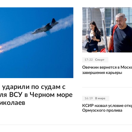
17:22
Спорт
Овечкин вернется в Моск
завершения карьеры
 ударили по судам с
для ВСУ в Черном море
16:19
В мире
Николаев
КСИР назвал условие от
Ормузского пролива