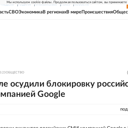
Мы используем cookie-файлы. Продолжая пользоваться сайтом, вы принимаете
Г-НЕДЕЛЯ
РОДИНА
ПРИЛОЖЕНИЯ
СОЮЗ
НОВОСТИ
асть
СВО
Экономика
В регионах
В мире
Происшествия
Общес
3:23
ОБЩЕСТВО
ле осудили блокировку россий
мпанией Google
ПОД