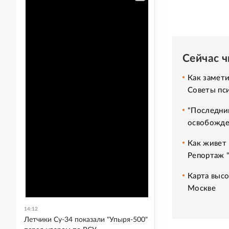
Сейчас 
Как замет
Советы пс
"Последний
освобожде
Как живет 
Репортаж 
Карта высо
Москве
14:12
Летчики Су-34 показали "Упыря-500"