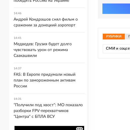
победить Россию на Украине
14:46
Андрей Кондрашов снял фильм о
сражении за донецкий аэропорт
РУБРИКИ
14:41
Медведев: Грузия будет долго
СМИ и соцсе
чувствовать урон от режима
Саакашвили
14:37
FAS: В Европе придумали новый
план по замороженным активам
России
14:31
"Получили под хвост": МО показало
разборки FPV-перехватчиков
"Центра" с БПЛА ВСУ