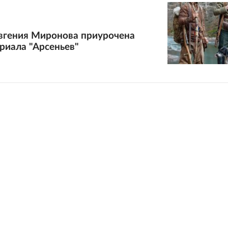
вгения Миронова приурочена
риала "Арсеньев"