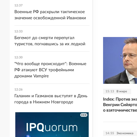
12:37
Военные РФ раскрыли тактическое
значение освобожденной Ивановки
12:33
Бегемот до смерти перепугал
туристов, погнавшись за их лодкой
12:30
"Что вообще происходит": Военные
РФ атакуют ВСУ трофейными
дронами Vampire
12:26
15:13
В мире
Галанин и Газманов выступят в День
Index: Против э
города в Нижнем Новгороде
Венгрии Сийярто
о взяточничестве
14:55
Экономика