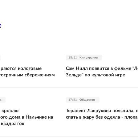
2
18:11
Кинократия
иряются налоговые
Сэм Нилл появится в фильме "Л
госрочным сбережениям
Зельде" по культовой игре
я
17:51
Общество
л кровлю
Терапевт Лаврухина пояснила, 
ого дома в Нальчике на
спать в жару без одеяла - плох
 квадратов