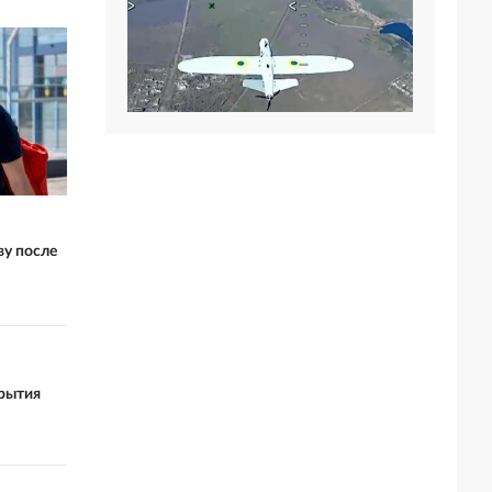
ву после
крытия