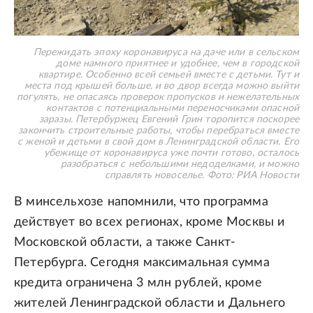
Пережидать эпоху коронавируса на даче или в сельском
доме намного приятнее и удобнее, чем в городской
квартире. Особенно всей семьей вместе с детьми. Тут и
места под крышей больше, и во двор всегда можно выйти
погулять, не опасаясь проверок пропусков и нежелательных
контактов с потенциальными переносчиками опасной
заразы. Петербуржец Евгений Грин торопится поскорее
закончить строительные работы, чтобы перебраться вместе
с женой и детьми в свой дом в Ленинградской области. Его
убежище от коронавируса уже почти готово, осталось
разобраться с небольшими недоделками, и можно
справлять новоселье.
Фото: РИА Новости
В минсельхозе напомнили, что программа
действует во всех регионах, кроме Москвы и
Московской области, а также Санкт-
Петербурга. Сегодня максимальная сумма
кредита ограничена 3 млн рублей, кроме
жителей Ленинградской области и Дальнего