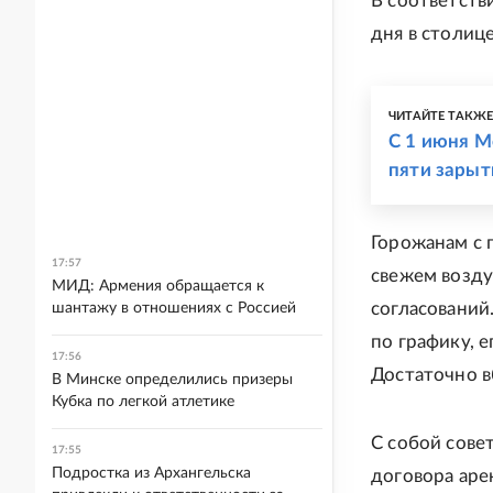
В соответств
дня в столиц
ЧИТАЙТЕ ТАКЖ
С 1 июня М
пяти зарыт
Горожанам с 
17:57
свежем возду
МИД: Армения обращается к
согласований
шантажу в отношениях с Россией
по графику, 
17:56
Достаточно в
В Минске определились призеры
Кубка по легкой атлетике
С собой сове
17:55
Подростка из Архангельска
договора аре