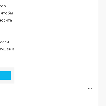
тор
, чтобы
носить
 если
рушен в