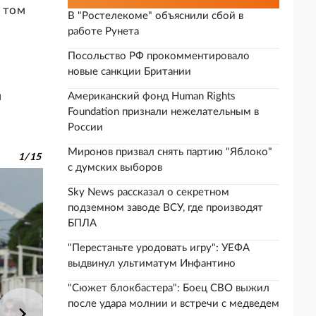
В том
В "Ростелекоме" объяснили сбой в
работе Рунета
Посольство РФ прокомментировало
новые санкции Британии
м
Американский фонд Human Rights
Foundation признали нежелательным в
России
Миронов призвал снять партию "Яблоко"
1
/
15
с думских выборов
Sky News рассказал о секретном
подземном заводе ВСУ, где производят
БПЛА
"Перестаньте уродовать игру": УЕФА
выдвинул ультиматум Инфантино
"Сюжет блокбастера": Боец СВО выжил
после удара молнии и встречи с медведем