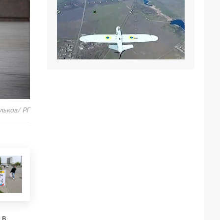
льков/ РГ
 в