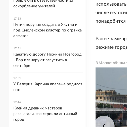
привлекли к ответственности за
использовать
оскорбление учителей
числе велоси
17:53
понадобится 
Путин поручил создать в Якутии и
под Смоленском кластер по огранке
алмазов
Ранее заммэр
режиме город
17:51
Канатную дорогу Нижний Новгород
- Бор планируют запустить в
В Москве объявил
сентябре
17:51
У Валерия Карпина впервые родился
сын
17:46
Клейма древних мастеров
рассказали, как строили античный
город