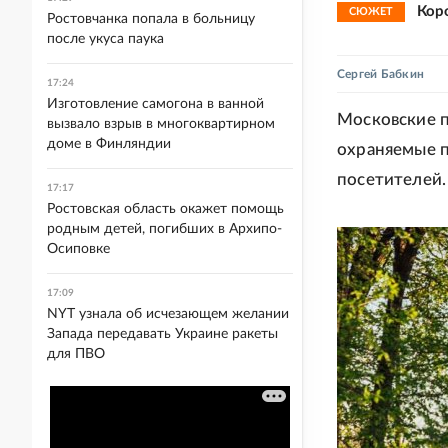
Кор
СЮЖЕТ
Ростовчанка попала в больницу
после укуса паука
Сергей Бабкин
17:24
Изготовление самогона в ванной
Московские п
вызвало взрыв в многоквартирном
доме в Финляндии
охраняемые п
посетителей.
17:17
Ростовская область окажет помощь
родным детей, погибших в Архипо-
Осиповке
17:09
NYT узнала об исчезающем желании
Запада передавать Украине ракеты
для ПВО