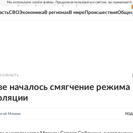
Мы используем cookie-файлы. Продолжая пользоваться сайтом, вы принимаете
Г-НЕДЕЛЯ
РОДИНА
ПРИЛОЖЕНИЯ
СОЮЗ
НОВОСТИ
асть
СВО
Экономика
В регионах
В мире
Происшествия
Общес
8:15
ВЛАСТЬ
ве началось смягчение режима
оляции
ргей Михеев
ПОД