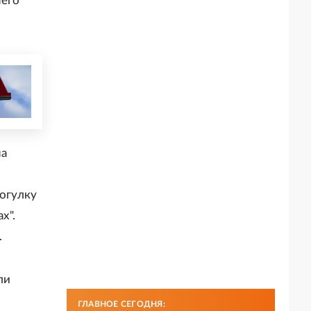
него
на
рогулку
х".
.
ли
ГЛАВНОЕ СЕГОДНЯ: