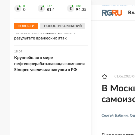
18:13
СВЕЖИЙ НОМЕР
Р
"Перестаньте уродовать игру": УЕФА
0
0.47
0.86
0
81.4
94.05
Вл
выдвинул ультиматум Инфантино
НОВОСТИ
НОВОСТИ КОМПАНИЙ
18:08
Четверо белгородцев ранены в
результате вражеских атак
18:04
Крупнейшая в мире
нефтеперерабатывающая компания
Sinopec увеличила закупки в РФ
01.06.2020 0
В Моск
самоиз
Сергей Бабкин
,
Се