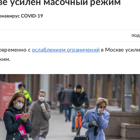
ве усилен масочный режим
онавирус COVID-19
ПОД
новременно с
ослаблением ограничений
в Москве усили
жим.