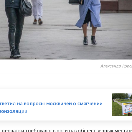
Александр Коро
Е
ветил на вопросы москвичей о смягчении
моизоляции
и перчатки требовалось носить в общественных местах: