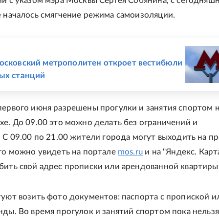
ии с указом мэра Москвы Сергея Собянина, с сегодняш
е началось смягчение режима самоизоляции.
Е
осковский метрополитен откроет вестибюли
ых станций
первого июня разрешены прогулки и занятия спортом 
хе. До 09.00 это можно делать без ограничений и
. С 09.00 по 21.00 жители города могут выходить на п
его можно увидеть на портале
mos.ru
и на "Яндекс. Карта
бить свой адрес прописки или арендованной квартиры
туют возить фото документов: паспорта с пропиской и
нды. Во время прогулок и занятий спортом пока нельзя