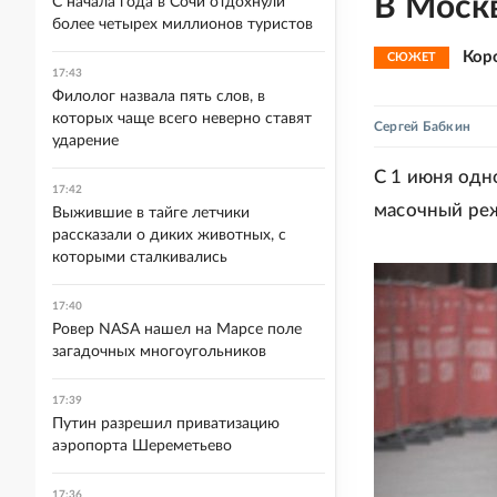
В Моск
С начала года в Сочи отдохнули
более четырех миллионов туристов
Кор
СЮЖЕТ
17:43
Филолог назвала пять слов, в
которых чаще всего неверно ставят
Сергей Бабкин
ударение
С 1 июня од
17:42
масочный ре
Выжившие в тайге летчики
рассказали о диких животных, с
которыми сталкивались
17:40
Ровер NASA нашел на Марсе поле
загадочных многоугольников
17:39
Путин разрешил приватизацию
аэропорта Шереметьево
17:36