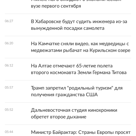
вузе первого сентября
В Хабаровске будут судить инженера из-за
06:27
вынужденной посадки самолета
На Камчатке сняли видео, как медведицы с
06:20
медвежатами рыбачат на Курильском озере
На Алтае отмечают 65-летие полета
06:12
второго космонавта Земли Германа Титова
Трамп запретил "родильный туризм" для
05:57
получения гражданства США
Дальневосточная студия кинохроники
05:52
обретет второе дыхание
Министр Байрактар: Страны Европы просят
05:44