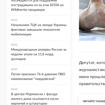
обсуждаются для поддержки
пострадавших из-за атак БПЛА на
Wildberries продавцов
18:44
Начальники ТЦК на западе Украины
фиктивно завышали показатели
мобилизации
18:42
Международные резервы России за
неделю упали на 11,8 млрд
долларов
Депутат, кот
журналистам,
18:29
Путин присвоил 76-й дивизии ПВО
июне прошлог
наименование "гвардейской"
правительств
18:23
В центре Мурманска с фасада
жилого дома осыпаются куски
ЧИТАЙТЕ ТАКЖ
кирпичей и штукатурки