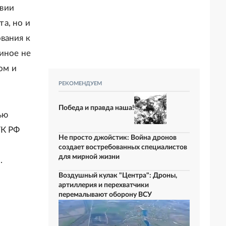
твии
а, но и
вания к
иное не
ом и
РЕКОМЕНДУЕМ
Победа и правда наша!
ью
ТК РФ
Не просто джойстик: Война дронов
создает востребованных специалистов
для мирной жизни
.
Воздушный кулак "Центра": Дроны,
артиллерия и перехватчики
перемалывают оборону ВСУ