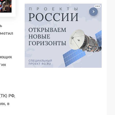
дь
тметил
ляющих
тих
ТК) РФ,
х, в