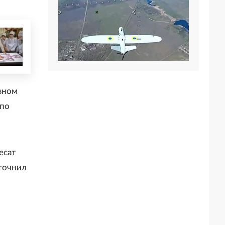
вном
 по
есат
точнил