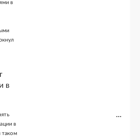
ями в
ными
ркнул
т
и в
нять
ации в
и таком