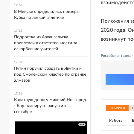
взаимодейств
17:56
В Минске определились призеры
Кубка по легкой атлетике
Положения за
2020 года. О
17:55
Подростка из Архангельска
возникнут пос
привлекли к ответственности за
оскорбление учителей
Российская газета
17:53
Путин поручил создать в Якутии и
под Смоленском кластер по огранке
алмазов
17:51
Канатную дорогу Нижний Новгород
- Бор планируют запустить в
РУБРИКИ
сентябре
Работа
В