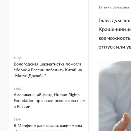
Татьяна Замахина
Глава думско
Крашенинник
возможность 
отпуск или у
18:51
Вологодская шахматистка помогла
сборной России победить Китай на
"Матче Дружбы"
18:51
Американский фонд Human Rights
Foundation признали нежелательным
в России
18:44
В Минфине рассказали, какие меры