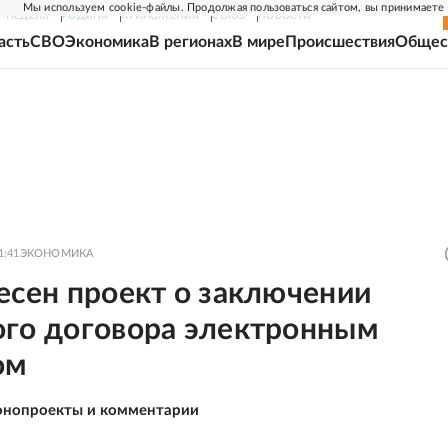
Мы используем cookie-файлы. Продолжая пользоваться сайтом, вы принимаете
Г-НЕДЕЛЯ
РОДИНА
ПРИЛОЖЕНИЯ
СОЮЗ
НОВОСТИ
асть
СВО
Экономика
В регионах
В мире
Происшествия
Общес
1:41
ЭКОНОМИКА
есен проект о заключении
ого договора электронным
ом
онопроекты и комментарии