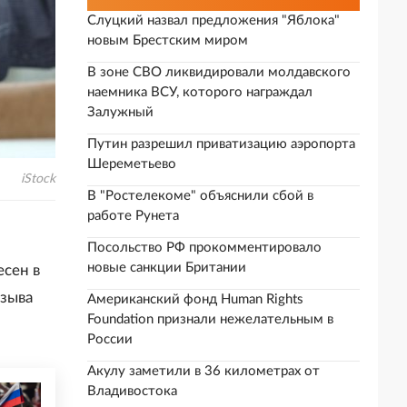
Слуцкий назвал предложения "Яблока"
новым Брестским миром
В зоне СВО ликвидировали молдавского
наемника ВСУ, которого награждал
Залужный
Путин разрешил приватизацию аэропорта
Шереметьево
iStock
В "Ростелекоме" объяснили сбой в
работе Рунета
Посольство РФ прокомментировало
новые санкции Британии
есен в
тзыва
Американский фонд Human Rights
Foundation признали нежелательным в
России
Акулу заметили в 36 километрах от
Владивостока