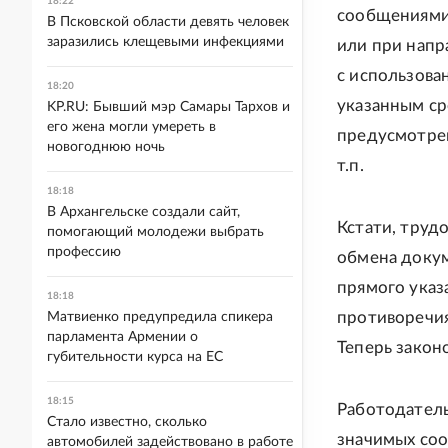
18:22
сообщениями 
В Псковской области девять человек
заразились клещевыми инфекциями
или при напр
с использова
18:20
указанным ср
KP.RU: Бывший мэр Самары Тархов и
его жена могли умереть в
предусмотре
новогоднюю ночь
т.п.
18:18
В Архангельске создали сайт,
Кстати, труд
помогающий молодежи выбрать
профессию
обмена докум
прямого указ
18:18
противоречия
Матвиенко предупредила спикера
парламента Армении о
Теперь закон
губительности курса на ЕС
18:15
Работодатель
Стало известно, сколько
значимых соо
автомобилей задействовано в работе