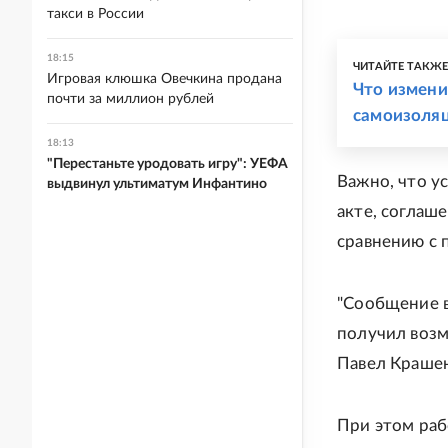
такси в России
18:15
ЧИТАЙТЕ ТАКЖ
Игровая клюшка Овечкина продана
Что измени
почти за миллион рублей
самоизоля
18:13
"Перестаньте уродовать игру": УЕФА
Важно, что у
выдвинул ультиматум Инфантино
акте, соглаш
сравнению с 
"Сообщение в
получил возм
Павел Краше
При этом раб