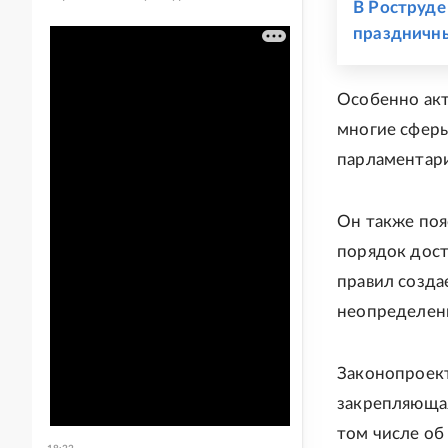
В Роструде
праздничны
Особенно ак
многие сферы
парламентари
Он также поя
порядок дост
правил созда
неопределенн
Законопроект
закрепляюща
том числе об