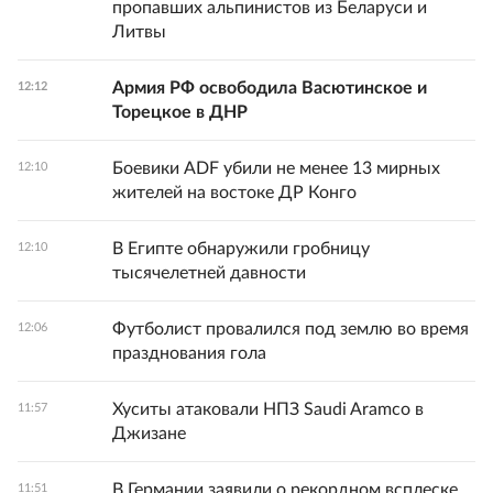
пропавших альпинистов из Беларуси и
Литвы
Армия РФ освободила Васютинское и
12:12
Торецкое в ДНР
Боевики ADF убили не менее 13 мирных
12:10
жителей на востоке ДР Конго
В Египте обнаружили гробницу
12:10
тысячелетней давности
Футболист провалился под землю во время
12:06
празднования гола
Хуситы атаковали НПЗ Saudi Aramco в
11:57
Джизане
В Германии заявили о рекордном всплеске
11:51