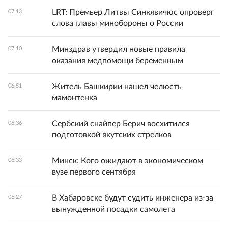
LRT: Премьер Литвы Синкявичюс опроверг
07:13
слова главы минобороны о России
Минздрав утвердил новые правила
07:10
оказания медпомощи беременным
Житель Башкирии нашел челюсть
06:51
мамонтенка
Сербский снайпер Берич восхитился
06:36
подготовкой якутских стрелков
Минск: Кого ожидают в экономическом
06:33
вузе первого сентября
В Хабаровске будут судить инженера из-за
06:27
вынужденной посадки самолета