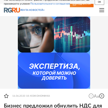
OK
принимаете условия
Пользовательского соглашения
СВЕЖИЙ НОМЕР
ПОДПИСКА
ЛЕНТА НОВОСТЕЙ
16.06.2020 18:40
ЭКОНОМИКА
Бизнес предложил обнулить НДС для