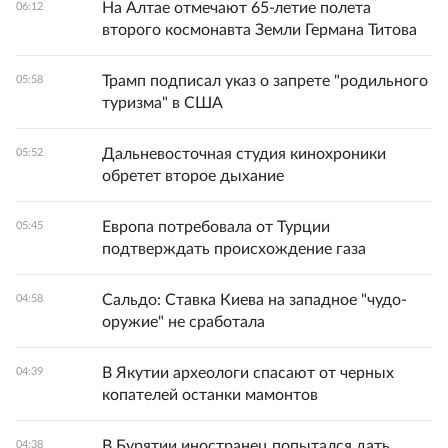
На Алтае отмечают 65-летие полета
06:12
второго космонавта Земли Германа Титова
Трамп подписал указ о запрете "родильного
05:58
туризма" в США
Дальневосточная студия кинохроники
05:52
обретет второе дыхание
Европа потребовала от Турции
05:45
подтверждать происхождение газа
Сальдо: Ставка Киева на западное "чудо-
04:58
оружие" не сработала
В Якутии археологи спасают от черных
04:39
копателей останки мамонтов
В Бурятии иностранец попытался дать
04:38