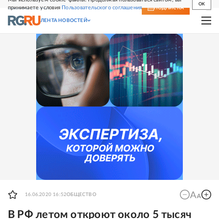
OK
принимаете условия
Пользовательского соглашения
СВЕЖИЙ НОМЕР
ПОДПИСКА
ЛЕНТА НОВОСТЕЙ
16.06.2020 16:52
ОБЩЕСТВО
В РФ летом откроют около 5 тысяч