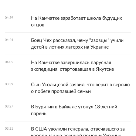
На Камчатке заработает школа будущих
04:39
отцов
Боец Чех рассказал, чему "азовцы" учили
04:24
детей в летних лагерях на Украине
На Камчатке завершилась парусная
04:05
экспедиция, стартовавшая в Якутске
Сын Усольцевой заявил, что верит в версию
03:39
о побеге пропавшей семьи
В Бурятии в Байкале утонул 18-летний
03:27
парень
В США уволили генерала, отвечавшего за
03:21
координацию военной помощи Украине