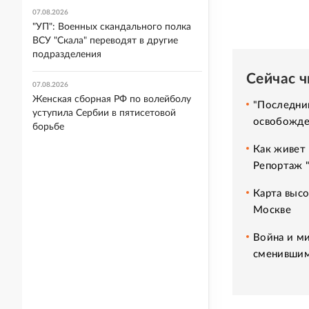
07.08.2026
"УП": Военных скандального полка
ВСУ "Скала" переводят в другие
подразделения
Сейчас 
07.08.2026
Женская сборная РФ по волейболу
"Последний
уступила Сербии в пятисетовой
освобожде
борьбе
Как живет 
Репортаж 
Карта высо
Москве
Война и ми
сменившим