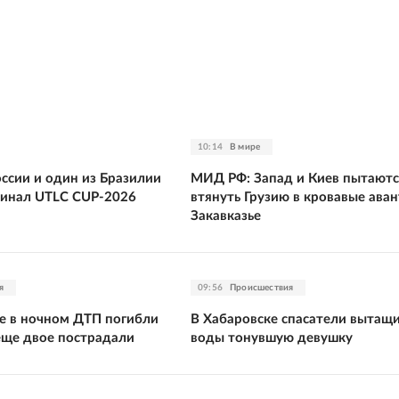
10:14
В мире
оссии и один из Бразилии
МИД РФ: Запад и Киев пытаютс
инал UTLC CUP-2026
втянуть Грузию в кровавые ава
Закавказье
я
09:56
Происшествия
е в ночном ДТП погибли
В Хабаровске спасатели вытащи
 еще двое пострадали
воды тонувшую девушку