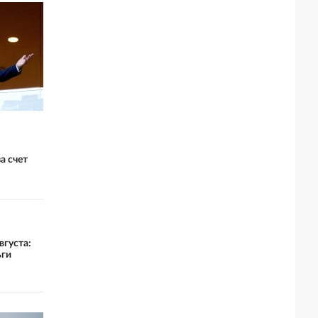
а счет
вгуста:
ьги