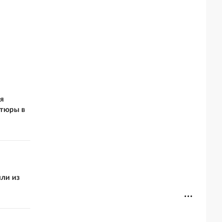
я
нтюры в
ли из