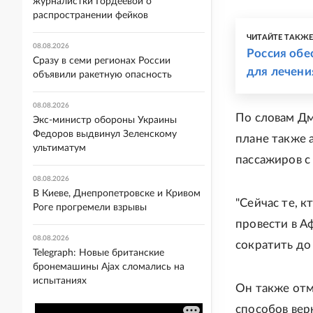
журналистки Гордеевой о
распространении фейков
ЧИТАЙТЕ ТАКЖ
08.08.2026
Россия обе
Сразу в семи регионах России
для лечени
объявили ракетную опасность
08.08.2026
По словам Дм
Экс-министр обороны Украины
Федоров выдвинул Зеленскому
плане также 
ультиматум
пассажиров с
08.08.2026
В Киеве, Днепропетровске и Кривом
"Сейчас те, 
Роге прогремели взрывы
провести в А
08.08.2026
сократить до
Telegraph: Новые британские
бронемашины Ajax сломались на
испытаниях
Он также отм
способов вер