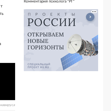
Комментарий психолога "РГ"
ет
ть
а
навируса