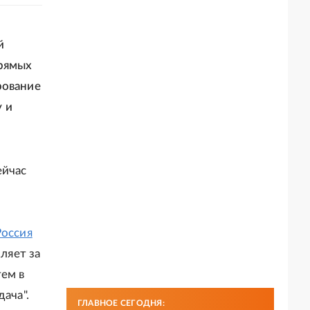
й
прямых
рование
 и
ейчас
Россия
ляет за
ем в
ача".
ГЛАВНОЕ СЕГОДНЯ: