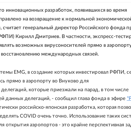
го инновационных разработок, появившихся во время
правлено на возвращение к нормальной экономическо
, считает генеральный директор Российского фонда 
РФПИ) Кирилл Дмитриев. В частности, экспресс-тести
являть возможных вирусоносителей прямо в аэропорту
 восстановлению международных связей.
стемы EMG, в создание которых инвестировал РФПИ, с
сь прямо в аэропорту во Внуково для
 делегаций, которые приезжали на парад, в том числе
й данных делегаций, - сообщил глава фонда в эфире
"
ктически российско-японская разработка, которая позво
еделять COVID очень точно. Использование таких сист
ля открытия аэропортов - это крайне перспективная зад