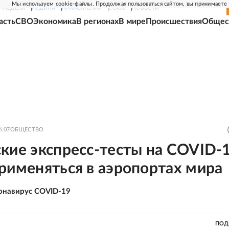
Мы используем cookie-файлы. Продолжая пользоваться сайтом, вы принимаете
Г-НЕДЕЛЯ
РОДИНА
ПРИЛОЖЕНИЯ
СОЮЗ
НОВОСТИ
асть
СВО
Экономика
В регионах
В мире
Происшествия
Общес
6:07
ОБЩЕСТВО
кие экспресс-тесты на COVID-
рименяться в аэропортах мира
онавирус COVID-19
ПОД