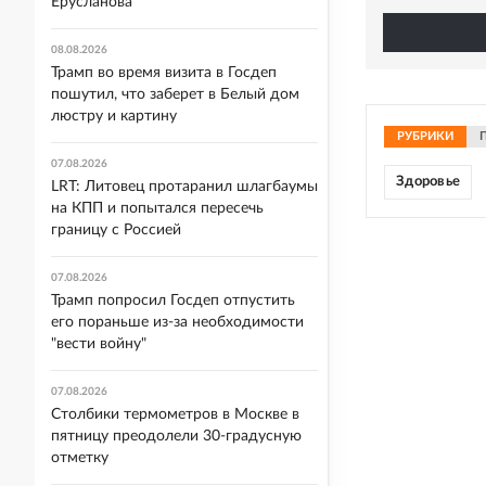
Ерусланова
08.08.2026
Трамп во время визита в Госдеп
пошутил, что заберет в Белый дом
люстру и картину
РУБРИКИ
07.08.2026
Здоровье
LRT: Литовец протаранил шлагбаумы
на КПП и попытался пересечь
границу с Россией
07.08.2026
Трамп попросил Госдеп отпустить
его пораньше из-за необходимости
"вести войну"
07.08.2026
Столбики термометров в Москве в
пятницу преодолели 30-градусную
отметку