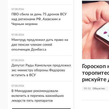
07.08.2026
ПВО сбила за день 75 дронов ВСУ
над регионами РФ, Азовским и
Черным морями
07.08.2026
Минтруд предложил дать право на
две пенсии членам семей
ополченцев Донбасса
07.08.2026
Гороскоп 
Депутат Рады Камельчук предложил
экс-министру обороны Федорову
торопитес
вступить в ВСУ
рискуйте
07.08.2026
09:52
Общество
В Минздраве рекомендовали
включить в перечень важнейших
лекарств пять препаратов