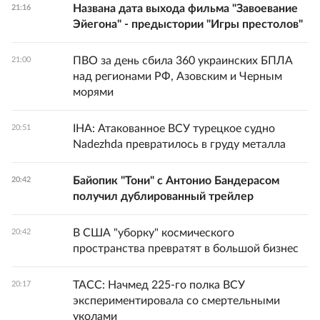
Названа дата выхода фильма "Завоевание
21:16
Эйегона" - предыстории "Игры престолов"
ПВО за день сбила 360 украинских БПЛА
21:00
над регионами РФ, Азовским и Черным
морями
IHA: Атакованное ВСУ турецкое судно
20:51
Nadezhda превратилось в груду металла
Байопик "Тони" с Антонио Бандерасом
20:42
получил дублированный трейлер
В США "уборку" космического
20:42
пространства превратят в большой бизнес
ТАСС: Начмед 225-го полка ВСУ
20:17
экспериментировала со смертельными
уколами