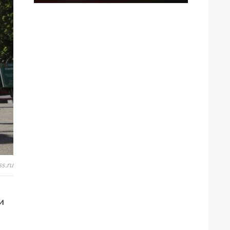
s.ru
и