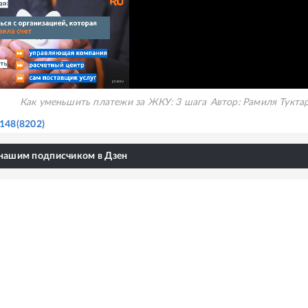
Как уменьшить платежи за ЖКУ: 3 шага
Автор:
Рамиля Тукта
148(8202)
 нашим подписчиком в Дзен