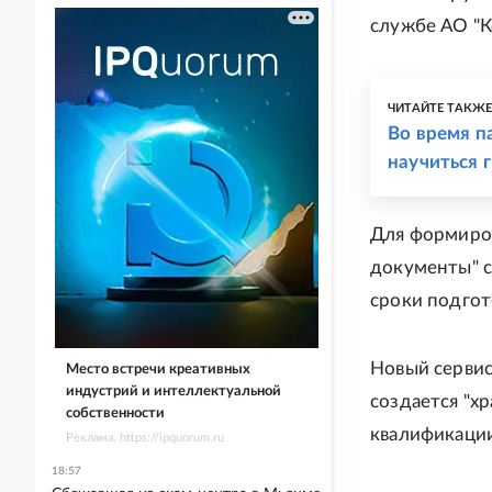
службе АО "К
ЧИТАЙТЕ ТАКЖ
Во время п
научиться 
Для формиров
документы" с
сроки подгот
Новый сервис
Место встречи креативных
индустрий и интеллектуальной
создается "х
собственности
квалификации
Реклама. https://ipquorum.ru
18:57