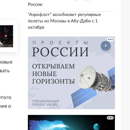
России
"Аэрофлот" возобновит регулярные
полеты из Москвы в Абу-Даби с 1
октября
повые
вать
этого
ния о