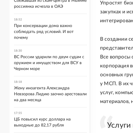
Сбежавшая из скам-центра в Мьянме
Упростят биз
россиянка исчезла в ОАЭ
закупках и и
18:52
интегрирован
При консервации дома важно
соблюдать ряд условий. И вот
почему
В создании с
представител
18:30
Все вопросы 
ВС России ударили по двум судам с
оружием и имуществом для ВСУ в
корпорация в
Черном море
основных гру
18:18
у МСП. В их 
Жену иноагента Александра
услуг, компь
Невзорова Лидию заочно арестовали
на два месяца
материалов, 
17:55
ЦБ повысил курс доллара на
Услуги
выходные до 82,17 рубля