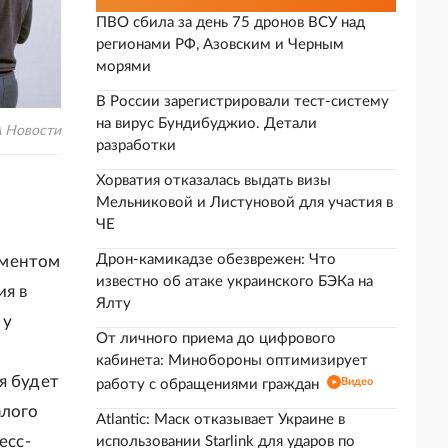
ПВО сбила за день 75 дронов ВСУ над
регионами РФ, Азовским и Черным
морями
В России зарегистрировали тест-систему
на вирус Бундибуджио. Детали
 Новости
разработки
Хорватия отказалась выдать визы
Мельниковой и Листуновой для участия в
ЧЕ
Дрон-камикадзе обезврежен: Что
ументом
известно об атаке украинского БЭКа на
ия в
Ялту
 у
От личного приема до цифрового
кабинета: Минобороны оптимизирует
я будет
Видео
работу с обращениями граждан
алого
Atlantic: Маск отказывает Украине в
есс-
использовании Starlink для ударов по