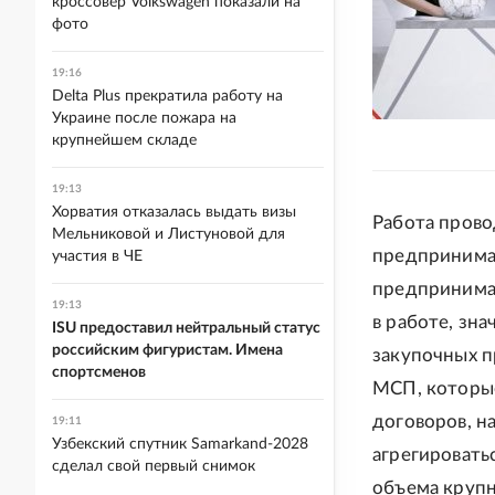
кроссовер Volkswagen показали на
фото
19:16
Delta Plus прекратила работу на
Украине после пожара на
крупнейшем складе
19:13
Хорватия отказалась выдать визы
Работа прово
Мельниковой и Листуновой для
предпринима
участия в ЧЕ
предпринимат
19:13
в работе, зн
ISU предоставил нейтральный статус
российским фигуристам. Имена
закупочных п
спортсменов
МСП, которые
договоров, н
19:11
Узбекский спутник Samarkand-2028
агрегировать
сделал свой первый снимок
объема крупн