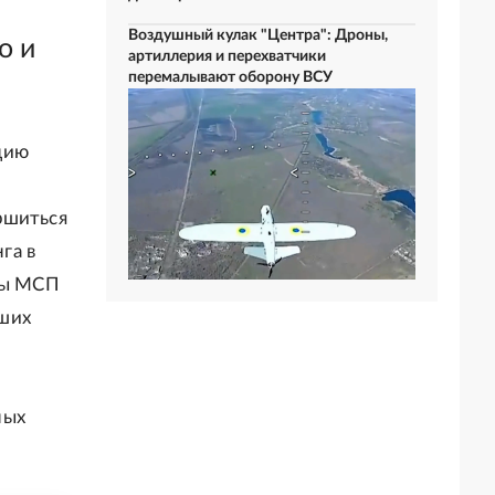
Воздушный кулак "Центра": Дроны,
о и
артиллерия и перехватчики
перемалывают оборону ВСУ
цию
ршиться
га в
емы МСП
йших
ных