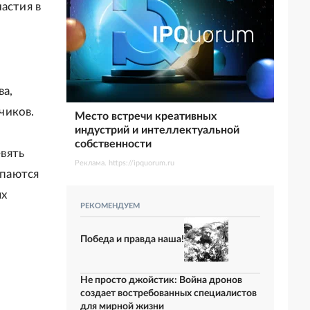
астия в
ва,
чиков.
Место встречи креативных
индустрий и интеллектуальной
собственности
вять
Реклама. https://ipquorum.ru
упаются
ых
РЕКОМЕНДУЕМ
Победа и правда наша!
Не просто джойстик: Война дронов
создает востребованных специалистов
для мирной жизни