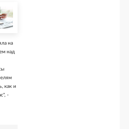
яла на
ем над
сы
телям
, как и
", -