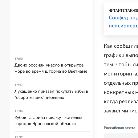
ЧИТАЙТЕ ТАКЖ
Совфед под
пенсионеро
Как сообщили
графики выпо
17:50
тем, чтобы с
Двоих россиян унесло в открытое
море во время шторма во Вьетнаме
мониторинга,
отдельных пр
17:47
Лукашенко призвал покупать избы в
конкретных м
"осиротевших" деревнях
когда реализа
заявил минис
17:34
Кубок Гагарина покажут жителям
городов Ярославской области
Российская газета
17:32