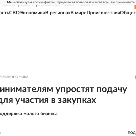
Мы используем cookie-файлы. Продолжая пользоваться сайтом, вы принимаете
Г-НЕДЕЛЯ
РОДИНА
ПРИЛОЖЕНИЯ
СОЮЗ
НОВОСТИ
асть
СВО
Экономика
В регионах
В мире
Происшествия
Общес
8:24
ЭКОНОМИКА
инимателям упростят подачу
для участия в закупках
поддержка малого бизнеса
а
ПОД