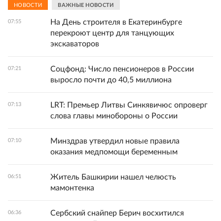
НОВОСТИ
ВАЖНЫЕ НОВОСТИ
На День строителя в Екатеринбурге
07:55
перекроют центр для танцующих
экскаваторов
Соцфонд: Число пенсионеров в России
07:21
выросло почти до 40,5 миллиона
LRT: Премьер Литвы Синкявичюс опроверг
07:13
слова главы минобороны о России
Минздрав утвердил новые правила
07:10
оказания медпомощи беременным
Житель Башкирии нашел челюсть
06:51
мамонтенка
Сербский снайпер Берич восхитился
06:36