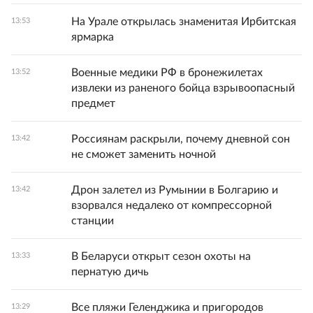
На Урале открылась знаменитая Ирбитская
13:53
ярмарка
Военные медики РФ в бронежилетах
13:52
извлеки из раненого бойца взрывоопасный
предмет
Россиянам раскрыли, почему дневной сон
13:42
не сможет заменить ночной
Дрон залетел из Румынии в Болгарию и
13:42
взорвался недалеко от компрессорной
станции
В Беларуси открыт сезон охоты на
13:33
пернатую дичь
Все пляжи Геленджика и пригородов
13:29