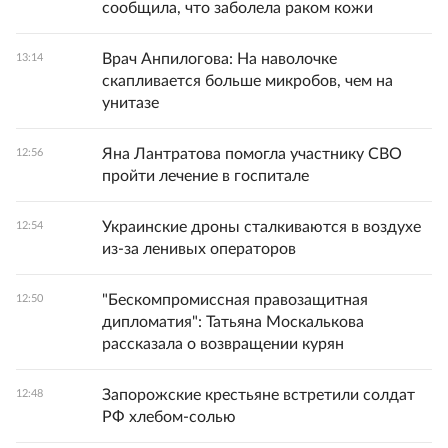
сообщила, что заболела раком кожи
Врач Анпилогова: На наволочке
13:14
скапливается больше микробов, чем на
унитазе
Яна Лантратова помогла участнику СВО
12:56
пройти лечение в госпитале
Украинские дроны сталкиваются в воздухе
12:54
из-за ленивых операторов
"Бескомпромиссная правозащитная
12:50
дипломатия": Татьяна Москалькова
рассказала о возвращении курян
Запорожские крестьяне встретили солдат
12:48
РФ хлебом-солью