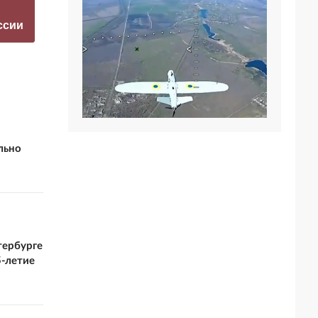
а фестиваль в
сотрудникам ТЦК и
ссии
Юрмале
их семьям
льно
тербурге
5-летие