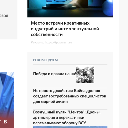
азал
Место встречи креативных
индустрий и интеллектуальной
собственности
Реклама. https://ipquorum.ru
РЕКОМЕНДУЕМ
Победа и правда наша!
Не просто джойстик: Война дронов
создает востребованных специалистов
для мирной жизни
Воздушный кулак "Центра": Дроны,
«Это конец всего»:
артиллерия и перехватчики
. В
Захарова
На Украине
перемалывают оборону ВСУ
прокомментировал
массово угрожают