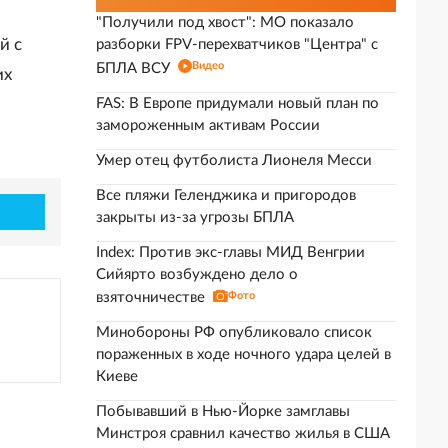
"Получили под хвост": МО показало
й с
разборки FPV-перехватчиков "Центра" с
Видео
БПЛА ВСУ
их
FAS: В Европе придумали новый план по
замороженным активам России
Умер отец футболиста Лионеля Месси
Все пляжи Геленджика и пригородов
закрыты из-за угрозы БПЛА
Index: Против экс-главы МИД Венгрии
Сийярто возбуждено дело о
взяточничестве
Фото
Минобороны РФ опубликовало список
пораженных в ходе ночного удара целей в
Киеве
Побывавший в Нью-Йорке замглавы
Минстроя сравнил качество жилья в США