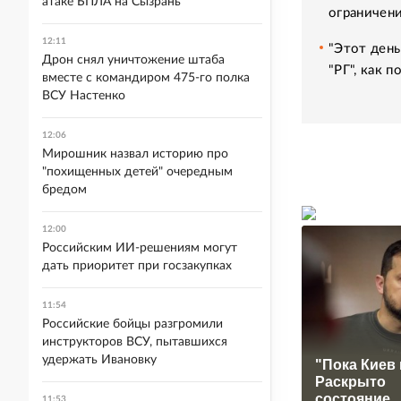
атаке БПЛА на Сызрань
ограничени
12:11
"Этот день
Дрон снял уничтожение штаба
"РГ", как 
вместе с командиром 475-го полка
ВСУ Настенко
12:06
Мирошник назвал историю про
"похищенных детей" очередным
бредом
12:00
Российским ИИ-решениям могут
дать приоритет при госзакупках
11:54
Российские бойцы разгромили
инструкторов ВСУ, пытавшихся
удержать Ивановку
"Пока Киев 
Раскрыто
состояние
11:53