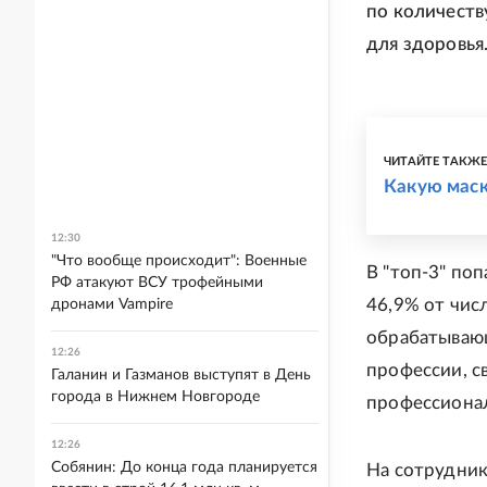
по количеств
для здоровья
ЧИТАЙТЕ ТАКЖ
Какую маск
12:30
"Что вообще происходит": Военные
В "топ-3" по
РФ атакуют ВСУ трофейными
46,9% от чис
дронами Vampire
обрабатывающ
12:26
профессии, с
Галанин и Газманов выступят в День
города в Нижнем Новгороде
профессионал
12:26
Собянин: До конца года планируется
На сотрудник