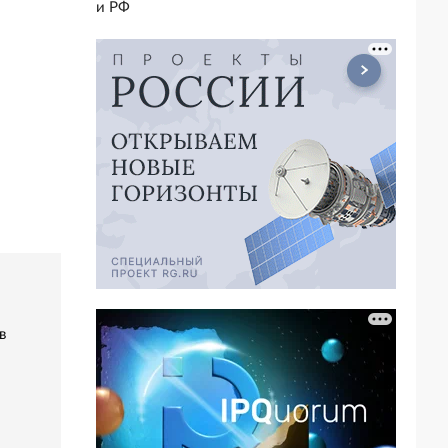
и РФ
в