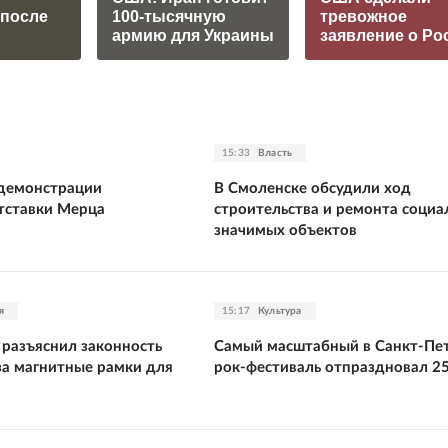
 после
100-тысячную
тревожное
армию для Украины
заявление о Ро
15:33
Власть
 демонстрации
В Смоленске обсудили ход
тставки Мерца
строительства и ремонта социа
значимых объектов
я
15:17
Культура
 разъяснил законность
Самый масштабный в Санкт-Пе
за магнитные рамки для
рок-фестиваль отпраздновал 2