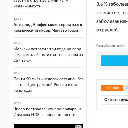
ввести в строй 16,1 млн кв. м
3,6% заболевш
недвижимости
хозяйстве, о
12:25
заболеваниям
Астероид Апофис может врезаться в
отраслей.
космический мусор: Чем это грозит
12:23
Российская газета 
Москвич потратил три года на спор
с маркетплейсом из-за телевизора за
267 тысяч
12:22
Почти 50 тысяч человек остались без
света в Центральной России из-за
РУБРИКИ
непогоды
Охрана труд
12:19
Число пострадавших при пожаре на
Ильском НПЗ выросло до шести