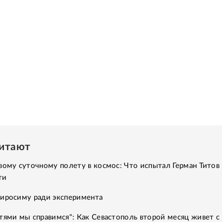
читают
вому суточному полету в космос: Что испытал Герман Титов 
ти
Хиросиму ради эксперимента
тями мы справимся": Как Севастополь второй месяц живет с