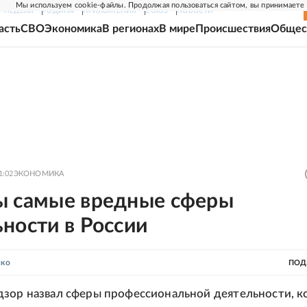
Мы используем cookie-файлы. Продолжая пользоваться сайтом, вы принимаете
Г-НЕДЕЛЯ
РОДИНА
ПРИЛОЖЕНИЯ
СОЮЗ
НОВОСТИ
асть
СВО
Экономика
В регионах
В мире
Происшествия
Общес
1:02
ЭКОНОМИКА
ы самые вредные сферы
ности в России
нко
ПОД
зор назвал сферы профессиональной деятельности, 