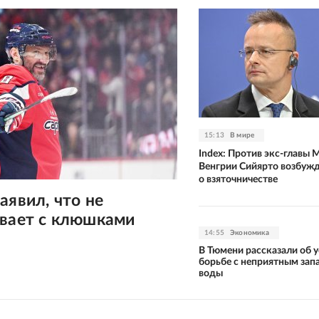
15:13
В мире
Index: Против экс-главы
Венгрии Сийярто возбуж
о взяточничестве
аявил, что не
ивает с клюшками
14:55
Экономика
В Тюмени рассказали об у
борьбе с неприятным зап
воды