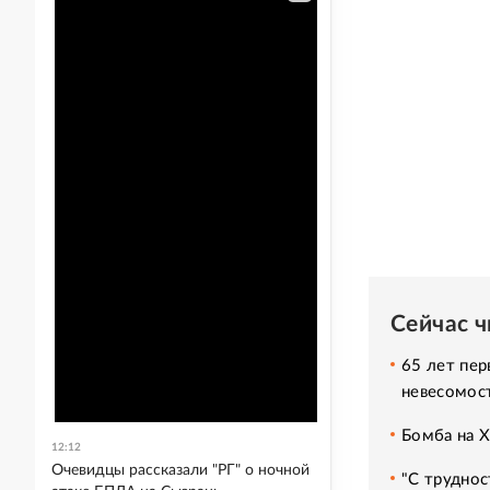
Сейчас 
65 лет пер
невесомос
Бомба на 
12:12
Очевидцы рассказали "РГ" о ночной
"С труднос