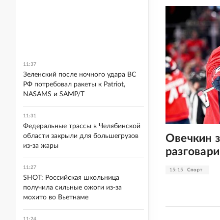
11:37
Зеленский после ночного удара ВС
РФ потребовал ракеты к Patriot,
NASAMS и SAMP/T
11:31
Федеральные трассы в Челябинской
Овечкин з
области закрыли для большегрузов
из-за жары
разговар
11:27
15:15
Спорт
SHOT: Российская школьница
получила сильные ожоги из-за
мохито во Вьетнаме
11:24