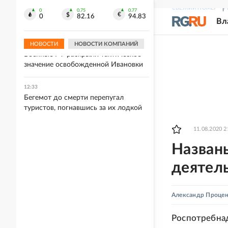
ПВО за сутки сбила восемь ракет
СВЕЖИЙ НОМЕР
Р
"Фламинго", авиабомбы, снаряды
0
0.75
0.77
0
82.16
94.83
Вл
РСЗО и 828 БПЛА
НОВОСТИ
НОВОСТИ КОМПАНИЙ
12:37
Военные РФ раскрыли тактическое
значение освобожденной Ивановки
12:33
Бегемот до смерти перепугал
туристов, погнавшись за их лодкой
11.08.2020 2
Назван
деятель
Александр Проце
Роспотребнад