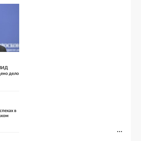
 МИД
дено дело
спехах в
ахом