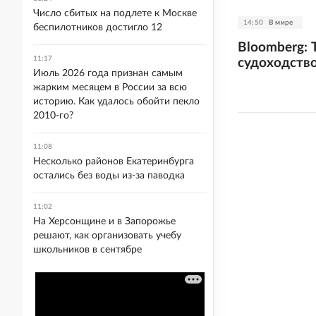
Число сбитых на подлете к Москве
14:50
В мире
беспилотников достигло 12
Bloomberg: 
11:17
судоходств
Июль 2026 года признан самым
жарким месяцем в России за всю
историю. Как удалось обойти пекло
2010-го?
11:08
Несколько районов Екатеринбурга
остались без воды из-за паводка
11:02
На Херсонщине и в Запорожье
решают, как организовать учебу
школьников в сентябре