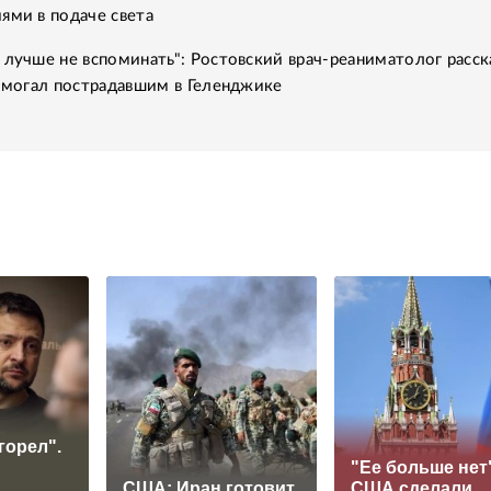
ями в подаче света
 лучше не вспоминать": Ростовский врач-реаниматолог расск
помогал пострадавшим в Геленджике
горел".
"Ее больше нет"
США: Иран готовит
США сделали