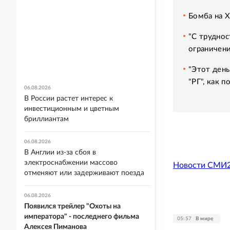
Бомба на 
"С труднос
ограничени
"Этот день
"РГ", как 
06.08.2026
В России растет интерес к
инвестиционным и цветным
бриллиантам
06.08.2026
В Англии из-за сбоя в
электроснабжении массово
Новости СМИ
отменяют или задерживают поезда
06.08.2026
Появился трейлер "Охоты на
императора" - последнего фильма
05:57
В мире
Алексея Пиманова