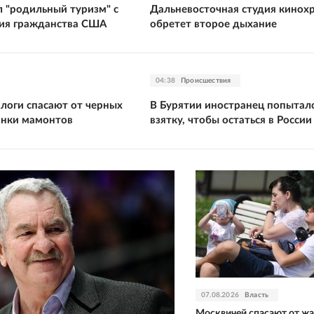
л "родильный туризм" с
Дальневосточная студия кинох
ия гражданства США
обретет второе дыхание
04:38
Происшествия
ологи спасают от черных
В Бурятии иностранец попыталс
анки мамонтов
взятку, чтобы остаться в России
07.08.2026
Власть
Москвичей спасают от ж