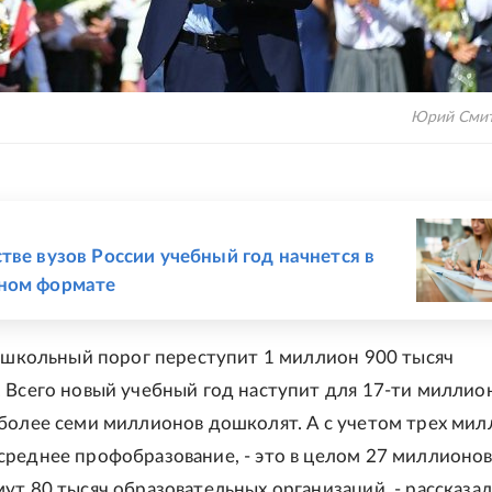
Юрий Сми
Е
тве вузов России учебный год начнется в
ном формате
у школьный порог переступит 1 миллион 900 тысяч
 Всего новый учебный год наступит для 17-ти миллио
более семи миллионов дошколят. А с учетом трех мил
реднее профобразование, - это в целом 27 миллионов
ут 80 тысяч образовательных организаций, - рассказал