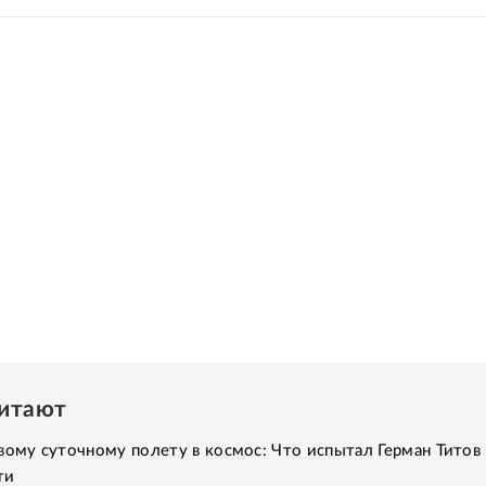
читают
вому суточному полету в космос: Что испытал Герман Титов 
ти