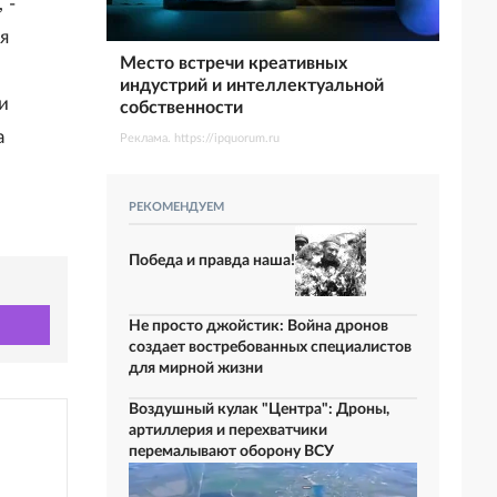
 -
я
Место встречи креативных
индустрий и интеллектуальной
и
собственности
а
Реклама. https://ipquorum.ru
РЕКОМЕНДУЕМ
Победа и правда наша!
Не просто джойстик: Война дронов
создает востребованных специалистов
для мирной жизни
Воздушный кулак "Центра": Дроны,
артиллерия и перехватчики
перемалывают оборону ВСУ