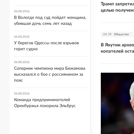
Трамп запрети
целью получен
06.08.2026
В Вологде под суд пойдет женщина,
убившая дочь семь лет назад
04:39
Общество
06.08.2026
У берегов Одессы после взрывов
В Якутии архе
горит судно
копателей ост
06.08.2026
Соперник чемпиона мира Бижамова
высказался о бое с россиянином за
пояс
06.08.2026
Команда предпринимателей
Оренбуржья покорила Эльбрус