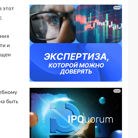
в этот
с
яния
ти и
ящен
чебному
на быть