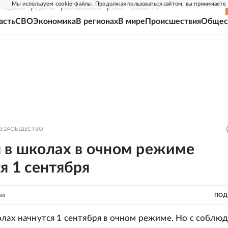
Мы используем cookie-файлы. Продолжая пользоваться сайтом, вы принимаете
Г-НЕДЕЛЯ
РОДИНА
ПРИЛОЖЕНИЯ
СОЮЗ
НОВОСТИ
асть
СВО
Экономика
В регионах
В мире
Происшествия
Общес
3:24
ОБЩЕСТВО
я в школах в очном режиме
я 1 сентября
ва
ПОД
олах начнутся 1 сентября в очном режиме. Но с соблю