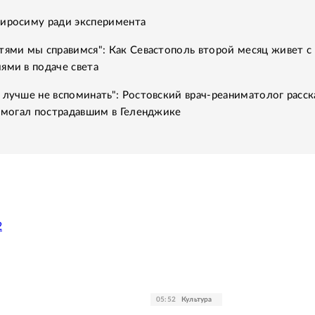
Хиросиму ради эксперимента
тями мы справимся": Как Севастополь второй месяц живет с
ями в подаче света
 лучше не вспоминать": Ростовский врач-реаниматолог расск
помогал пострадавшим в Геленджике
2
05:52
Культура