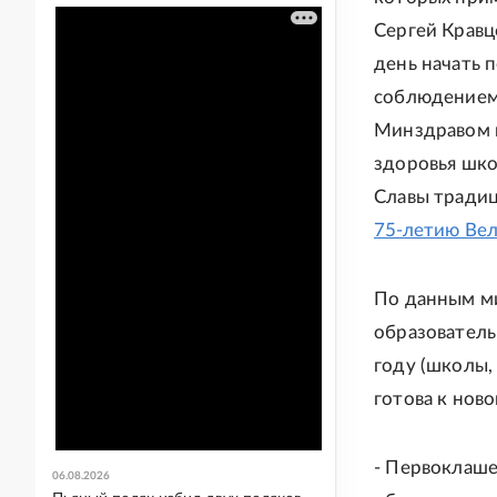
Сергей Кравцо
день начать 
соблюдением 
Минздравом 
здоровья шко
Славы традиц
75-летию Ве
По данным ми
образователь
году (школы,
готова к нов
- Первоклаше
06.08.2026