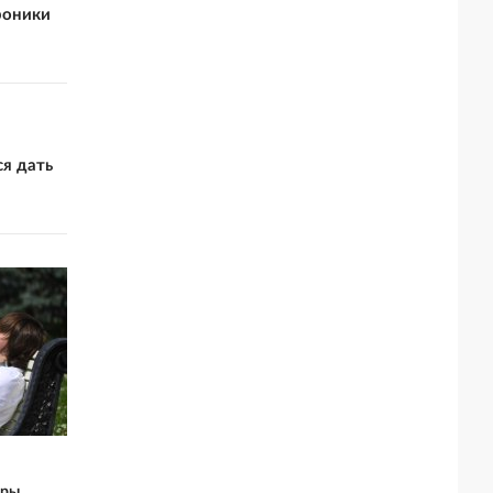
роники
я дать
ары