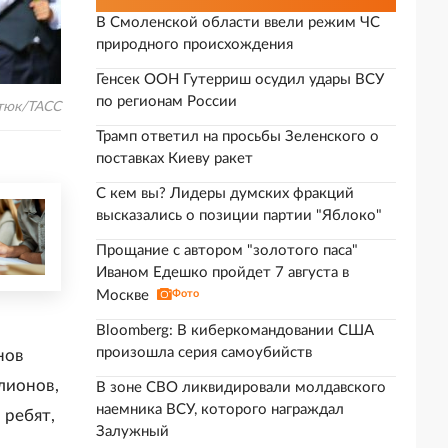
В Смоленской области ввели режим ЧС
природного происхождения
Генсек ООН Гутерриш осудил удары ВСУ
по регионам России
тюк/ТАСС
Трамп ответил на просьбы Зеленского о
поставках Киеву ракет
С кем вы? Лидеры думских фракций
высказались о позиции партии "Яблоко"
Прощание с автором "золотого паса"
Иваном Едешко пройдет 7 августа в
Москве
Фото
Bloomberg: В киберкомандовании США
произошла серия самоубийств
нов
лионов,
В зоне СВО ликвидировали молдавского
наемника ВСУ, которого награждал
 ребят,
Залужный