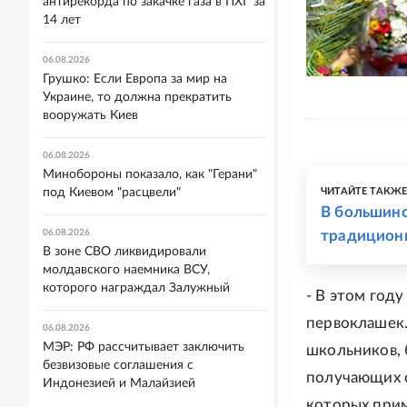
антирекорда по закачке газа в ПХГ за
14 лет
06.08.2026
Грушко: Если Европа за мир на
Украине, то должна прекратить
вооружать Киев
06.08.2026
Минобороны показало, как "Герани"
под Киевом "расцвели"
ЧИТАЙТЕ ТАКЖ
В большинс
06.08.2026
традицион
В зоне СВО ликвидировали
молдавского наемника ВСУ,
которого награждал Залужный
- В этом год
первоклашек.
06.08.2026
МЭР: РФ рассчитывает заключить
школьников, 
безвизовые соглашения с
получающих с
Индонезией и Малайзией
которых прим