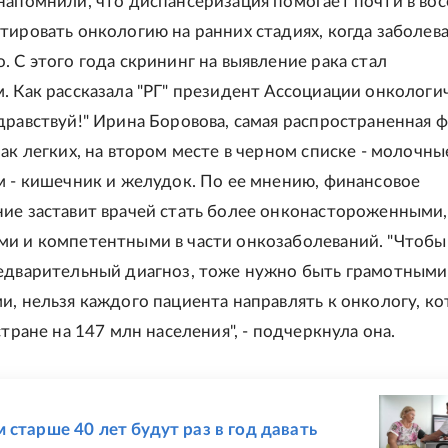
напомнили, что диспансеризация помогает почти в вос
тировать онкологию на ранних стадиях, когда заболев
. С этого года скрининг на выявление рака стал
. Как рассказала "РГ" президент Ассоциации онкологи
дравствуй!" Ирина Боровова, самая распространенная 
рак легких, на втором месте в черном списке - молочны
м - кишечник и желудок. По ее мнению, финансовое
ие заставит врачей стать более онконастороженными,
и и компетентными в части онкозаболеваний. "Чтобы
едварительный диагноз, тоже нужно быть грамотными
и, нельзя каждого пациента направлять к онкологу, к
стране на 147 млн населения", - подчеркнула она.
Е
 старше 40 лет будут раз в год давать