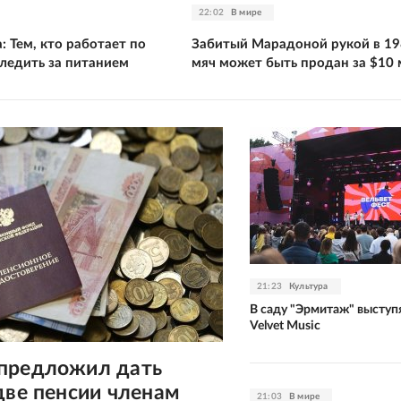
22:02
В мире
: Тем, кто работает по
Забитый Марадоной рукой в 19
следить за питанием
мяч может быть продан за $10
21:23
Культура
В саду "Эрмитаж" выступ
Velvet Music
предложил дать
две пенсии членам
21:03
В мире