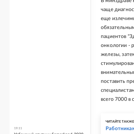
В минздраве 
чаще диагнос
еще излечимо
обязательным
пациентов "З
онкологии - 
железы, зате
стимулирован
внимательным
поставить пр
специалистам
всего 7000 в 
ЧИТАЙТЕ ТАКЖ
Работникам
19:11