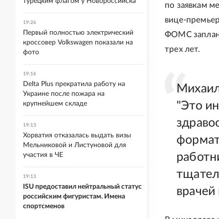
турецким флагом у Новороссийска
по заявкам м
вице-премьер
19:26
Первый полностью электрический
ФОМС заплан
кроссовер Volkswagen показали на
трех лет.
фото
19:16
Delta Plus прекратила работу на
Михаил
Украине после пожара на
"Это и
крупнейшем складе
здраво
19:13
Хорватия отказалась выдать визы
формат
Мельниковой и Листуновой для
работн
участия в ЧЕ
тщател
19:13
ISU предоставил нейтральный статус
врачей
российским фигуристам. Имена
спортсменов