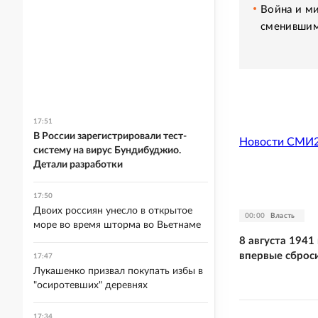
Война и ми
сменившим
17:51
В России зарегистрировали тест-
Новости СМИ
систему на вирус Бундибуджио.
Детали разработки
17:50
Двоих россиян унесло в открытое
00:00
Власть
море во время шторма во Вьетнаме
8 августа 1941
впервые сброс
17:47
Лукашенко призвал покупать избы в
"осиротевших" деревнях
17:34