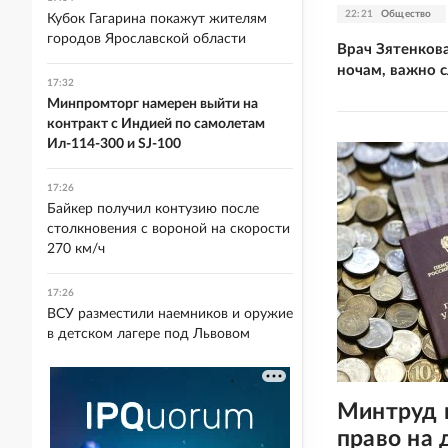
22:21
Общество
Кубок Гагарина покажут жителям
городов Ярославской области
Врач Зятенкова
ночам, важно 
17:32
Минпромторг намерен выйти на
контракт с Индией по самолетам
Ил-114-300 и SJ-100
17:26
Байкер получил контузию после
столкновения с вороной на скорости
270 км/ч
17:26
ВСУ разместили наемников и оружие
в детском лагере под Львовом
Минтруд 
право на 