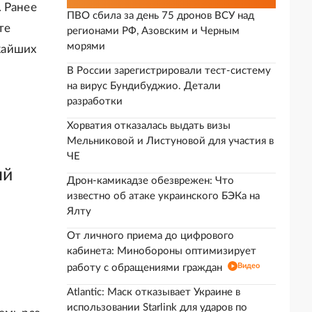
 Ранее
ПВО сбила за день 75 дронов ВСУ над
те
регионами РФ, Азовским и Черным
морями
жайших
В России зарегистрировали тест-систему
на вирус Бундибуджио. Детали
разработки
Хорватия отказалась выдать визы
Мельниковой и Листуновой для участия в
ЧЕ
ый
Дрон-камикадзе обезврежен: Что
известно об атаке украинского БЭКа на
Ялту
От личного приема до цифрового
кабинета: Минобороны оптимизирует
Видео
работу с обращениями граждан
Atlantic: Маск отказывает Украине в
использовании Starlink для ударов по