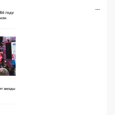
86 году
 млн
ят звезды