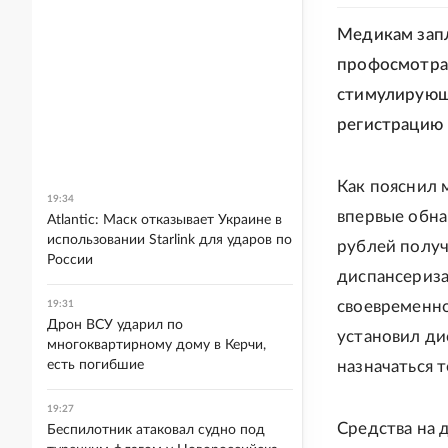
Медикам запл
профосмотрах
стимулирующ
регистрацию 
Как пояснил 
19:34
впервые обна
Atlantic: Маск отказывает Украине в
использовании Starlink для ударов по
рублей получ
России
диспансериза
своевременно
19:31
Дрон ВСУ ударил по
установил ди
многоквартирному дому в Керчи,
есть погибшие
назначаться 
19:27
Средства на
Беспилотник атаковал судно под