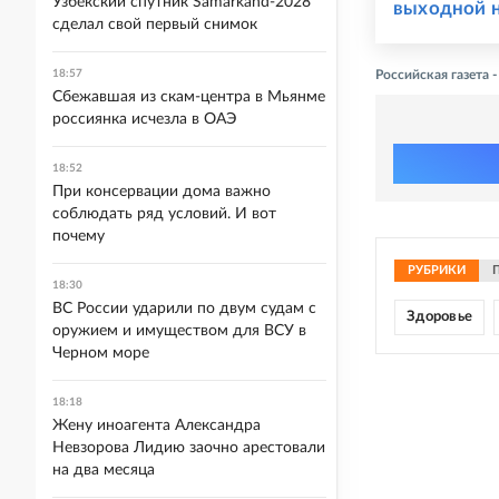
Узбекский спутник Samarkand-2028
выходной 
сделал свой первый снимок
18:57
Российская газета
Сбежавшая из скам-центра в Мьянме
россиянка исчезла в ОАЭ
18:52
При консервации дома важно
соблюдать ряд условий. И вот
почему
РУБРИКИ
18:30
ВС России ударили по двум судам с
Здоровье
оружием и имуществом для ВСУ в
Черном море
18:18
Жену иноагента Александра
Невзорова Лидию заочно арестовали
на два месяца