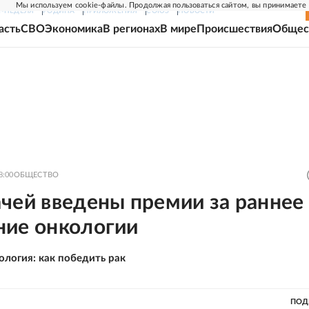
Мы используем cookie-файлы. Продолжая пользоваться сайтом, вы принимаете
Г-НЕДЕЛЯ
РОДИНА
ПРИЛОЖЕНИЯ
СОЮЗ
НОВОСТИ
асть
СВО
Экономика
В регионах
В мире
Происшествия
Общес
8:00
ОБЩЕСТВО
чей введены премии за раннее
ние онкологии
ология: как победить рак
ПОД