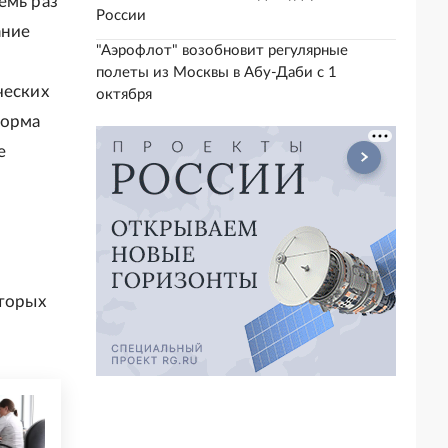
емь раз
России
ание
"Аэрофлот" возобновит регулярные
полеты из Москвы в Абу-Даби с 1
ческих
октября
форма
е
оторых