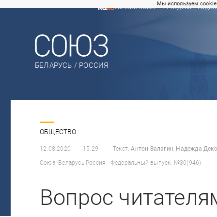
Мы используем cookie
СВЕЖИЙ НОМЕР
РГ-НЕДЕЛЯ
РОДИН
БЕЛАРУСЬ / РОССИЯ
ОБЩЕСТВО
12.08.2020
15:29
Текст:
Антон Валагин
,
Надежда Дек
Союз. Беларусь-Россия - Федеральный выпуск: №30(946)
Вопрос читателя