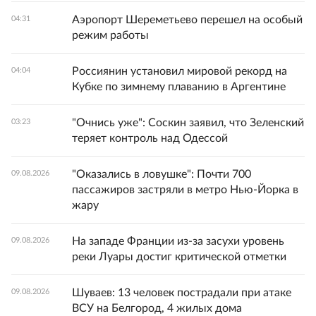
Аэропорт Шереметьево перешел на особый
04:31
режим работы
Россиянин установил мировой рекорд на
04:04
Кубке по зимнему плаванию в Аргентине
"Очнись уже": Соскин заявил, что Зеленский
03:23
теряет контроль над Одессой
"Оказались в ловушке": Почти 700
09.08.2026
пассажиров застряли в метро Нью-Йорка в
жару
На западе Франции из-за засухи уровень
09.08.2026
реки Луары достиг критической отметки
Шуваев: 13 человек пострадали при атаке
09.08.2026
ВСУ на Белгород, 4 жилых дома