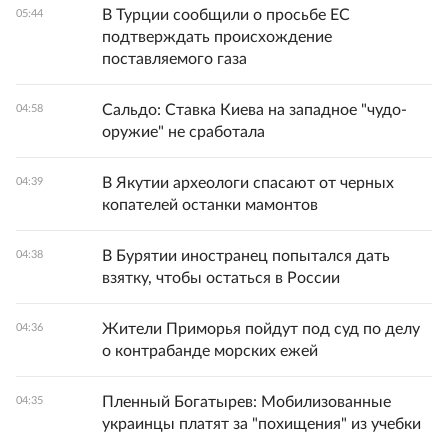
В Турции сообщили о просьбе ЕС
05:44
подтверждать происхождение
поставляемого газа
Сальдо: Ставка Киева на западное "чудо-
04:58
оружие" не сработала
В Якутии археологи спасают от черных
04:39
копателей останки мамонтов
В Бурятии иностранец попытался дать
04:38
взятку, чтобы остаться в России
Жители Приморья пойдут под суд по делу
04:36
о контрабанде морских ежей
Пленный Богатырев: Мобилизованные
04:35
украинцы платят за "похищения" из учебки