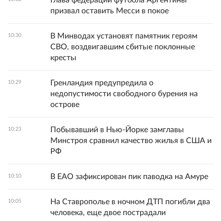
Глава федерации футбола Аргентины
призвал оставить Месси в покое
В Минводах установят памятник героям
10:30
СВО, воздвигавшим сбитые поклонные
кресты
Гренландия предупредила о
10:29
недопустимости свободного бурения на
острове
Побывавший в Нью-Йорке замглавы
10:23
Минстроя сравнил качество жилья в США и
РФ
В ЕАО зафиксирован пик паводка на Амуре
10:10
На Ставрополье в ночном ДТП погибли два
10:05
человека, еще двое пострадали