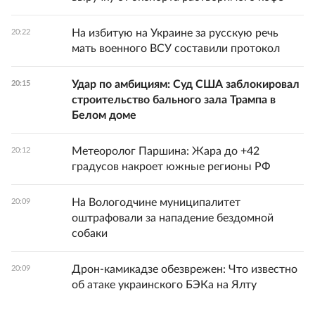
На избитую на Украине за русскую речь
20:22
мать военного ВСУ составили протокол
Удар по амбициям: Суд США заблокировал
20:15
строительство бального зала Трампа в
Белом доме
Метеоролог Паршина: Жара до +42
20:12
градусов накроет южные регионы РФ
На Вологодчине муниципалитет
20:09
оштрафовали за нападение бездомной
собаки
Дрон-камикадзе обезврежен: Что известно
20:09
об атаке украинского БЭКа на Ялту