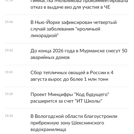
Гимнастка Мельникова прокомментировала
19:50
отказ в выдаче виз для участия в ЧЕ
В Нью-Йорке зафиксирован четвертый
19:46
случай заболевания "кроличьей
лихорадкой"
До конца 2026 года в Мурманске снесут 50
19:42
аварийных домов
Сбор тепличных овощей в России к 4
19:41
августа вырос до более 1 млн тонн
Проект Минцифры "Код будущего"
19:39
расширится за счет "ИТ Школы"
В Вологодской области благоустроили
19:34
прибрежную зону Шекснинского
водохранилища