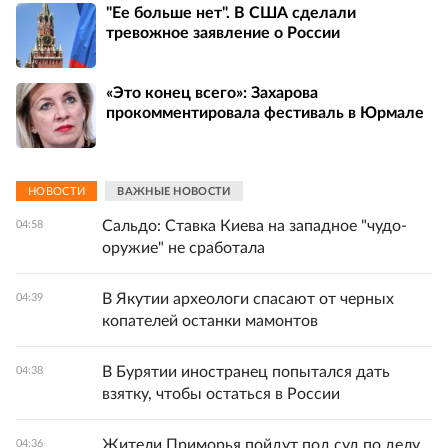
"Ее больше нет". В США сделали
тревожное заявление о России
«Это конец всего»: Захарова
прокомментировала фестиваль в Юрмале
НОВОСТИ
ВАЖНЫЕ НОВОСТИ
Сальдо: Ставка Киева на западное "чудо-
04:58
оружие" не сработала
В Якутии археологи спасают от черных
04:39
копателей останки мамонтов
В Бурятии иностранец попытался дать
04:38
взятку, чтобы остаться в России
Жители Приморья пойдут под суд по делу
04:36