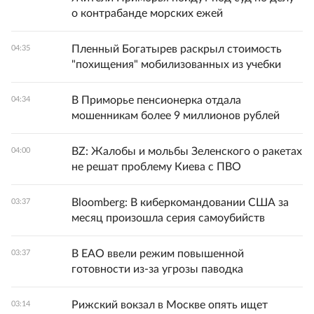
о контрабанде морских ежей
Пленный Богатырев раскрыл стоимость
04:35
"похищения" мобилизованных из учебки
В Приморье пенсионерка отдала
04:34
мошенникам более 9 миллионов рублей
BZ: Жалобы и мольбы Зеленского о ракетах
04:00
не решат проблему Киева с ПВО
Bloomberg: В киберкомандовании США за
03:37
месяц произошла серия самоубийств
В ЕАО ввели режим повышенной
03:37
готовности из-за угрозы паводка
Рижский вокзал в Москве опять ищет
03:14