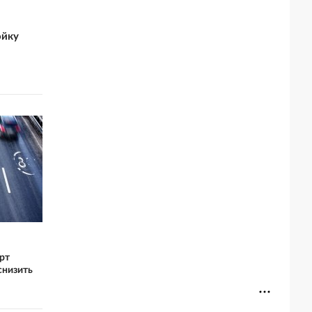
ойку
рт
снизить