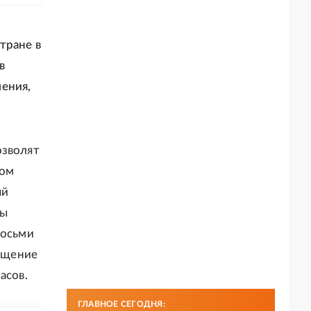
тране в
в
ения,
озволят
ком
ый
ды
восьми
ращение
асов.
ГЛАВНОЕ СЕГОДНЯ: