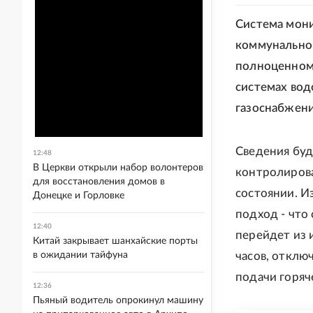
Система мони
коммунальном
полноценном 
системах вод
газоснабжени
Сведения буд
12:48
В Церкви открыли набор волонтеров
контролирова
для восстановления домов в
состоянии. И
Донецке и Горловке
подход - что
12:40
перейдет из 
Китай закрывает шанхайские порты
в ожидании тайфуна
часов, отклю
подачи горяч
12:36
Пьяный водитель опрокинул машину