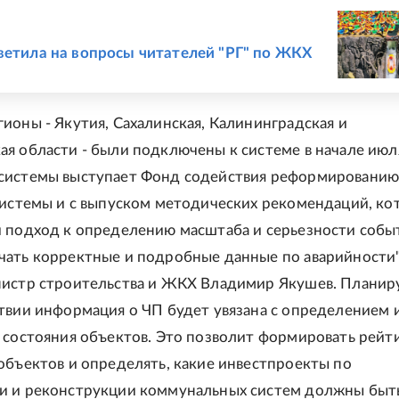
Е
ветила на вопросы читателей "РГ" по ЖКХ
ионы - Якутия, Сахалинская, Калининградская и
я области - были подключены к системе в начале июл
системы выступает Фонд содействия реформировани
системы и с выпуском методических рекомендаций, ко
 подход к определению масштаба и серьезности собы
ать корректные и подробные данные по аварийности",
истр строительства и ЖКХ Владимир Якушев. Планиру
твии информация о ЧП будет увязана с определением 
 состояния объектов. Это позволит формировать рейт
объектов и определять, какие инвестпроекты по
и и реконструкции коммунальных систем должны быть