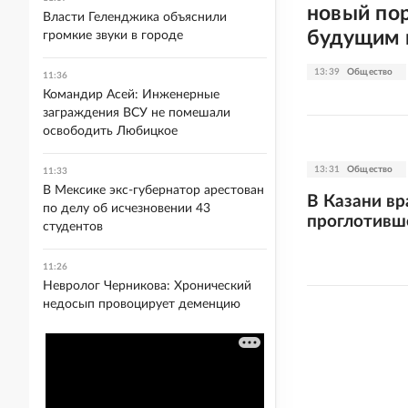
новый по
Власти Геленджика объяснили
будущим
громкие звуки в городе
13:39
Общество
11:36
Командир Асей: Инженерные
заграждения ВСУ не помешали
освободить Любицкое
13:31
Общество
11:33
В Мексике экс-губернатор арестован
В Казани вр
по делу об исчезновении 43
проглотивш
студентов
11:26
Невролог Черникова: Хронический
недосып провоцирует деменцию