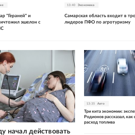
ие
13:40
Экономика
р "Гераней" и
Самарская область входит в тр
ничтожил эшелон с
лидеров ПФО по агротуризму
ЛС
13:35
Авто
Три кита экономии: экспе
Родионов рассказал, как 
расход топлива
ду начал действовать