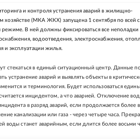
торинга и контроля устранения аварий в жилищно-
 хозяйстве (МКА ЖКХ) запущена 1 сентября по всей с
режиме. В ней должны фиксироваться все неполадки 
оснабжения, водоотведения, электроснабжения, отопл
я и эксплуатации жилья.
ут стекаться в единый ситуационный центр. Данные п
ть устранение аварий и выявлять объекты в критичес
зменится и терминология. Будет использоваться един
 считается инцидентом, а что аварией. Отключение во
инцидента в разряд аварий, если продолжается более 
чение канализации или газа - через четыре часа. Прек
ей воды станет аварийным, если длится более восьми ч