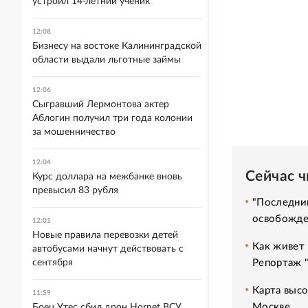
устроил 14-летний ученик
12:08
Бизнесу на востоке Калининградской
области выдали льготные займы
12:06
Сыгравший Лермонтова актер
Аблогин получил три года колонии
за мошенничество
12:04
Сейчас 
Курс доллара на межбанке вновь
превысил 83 рубля
"Последний
освобожде
12:01
Новые правила перевозки детей
Как живет 
автобусами начнут действовать с
Репортаж 
сентября
Карта высо
11:59
Москве
Боец Утес сбил дрон Hornet ВСУ,