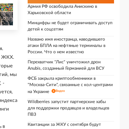
Армия РФ освободила Анискино в
Харьковской области
Минцифры не будет ограничивать доступ
детей к соцсетям
Названо имя иностранца, наводившего
атаки БПЛА на нефтяные терминалы в
я.
России. Что о нем известно
ю ЖКХ.
Перехватчик "Лис" уничтожил дрон
торые
Anubis, созданный Германией для ВСУ
тий, мы
ФСБ закрыла криптообменники в
 -
"Москва-Сити", связанные с кол-центрами
ется,
Видео
на Украине
индекса
Wildberries запустит партнерские хабы
для поддержки продавцов и владельцев
инги
ПВЗ
Квитанции за ЖКУ с сентября будут
 в