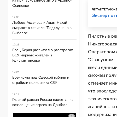
на припаркованное авто в Архипо-
Осиповке
ЧИТАЙТЕ ТАКЖ
Эксперт от
12:30
Любовь Аксенова и Адам Нехай
сыграют в сериале "Подслушано в
Выборге"
Пилотные рег
Нижегородска
12:28
Боец Берия рассказал о расстрелах
Оператором 
ВСУ мирных жителей в
"С запуском 
Константиновке
ввели единый
12:26
сможем получ
Военкомы под Одессой избили и
ограбили полковника СБУ
отмечает мин
что впоследс
12:19
технического
Главный раввин России надеется на
возвращение евреев на Донбасс
аварийности 
модернизаци