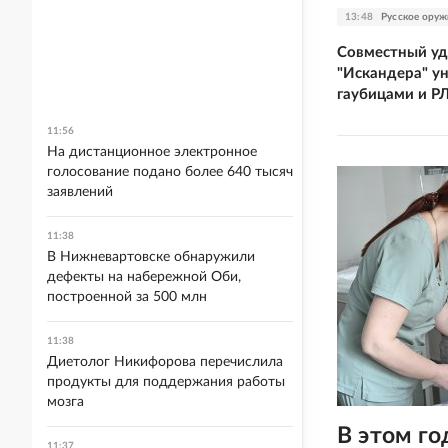
13:48
Русское оруж
Совместный уда
"Искандера" у
гаубицами и Р
11:56
На дистанционное электронное
голосование подано более 640 тысяч
заявлений
11:38
В Нижневартовске обнаружили
дефекты на набережной Оби,
построенной за 500 млн
11:38
Диетолог Никифорова перечислила
продукты для поддержания работы
мозга
В этом го
11:37