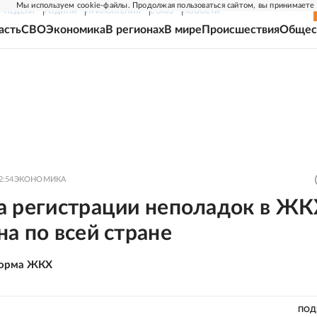
Мы используем cookie-файлы. Продолжая пользоваться сайтом, вы принимаете
Г-НЕДЕЛЯ
РОДИНА
ПРИЛОЖЕНИЯ
СОЮЗ
НОВОСТИ
асть
СВО
Экономика
В регионах
В мире
Происшествия
Общес
2:54
ЭКОНОМИКА
а регистрации неполадок в ЖК
а по всей стране
орма ЖКХ
ПОД