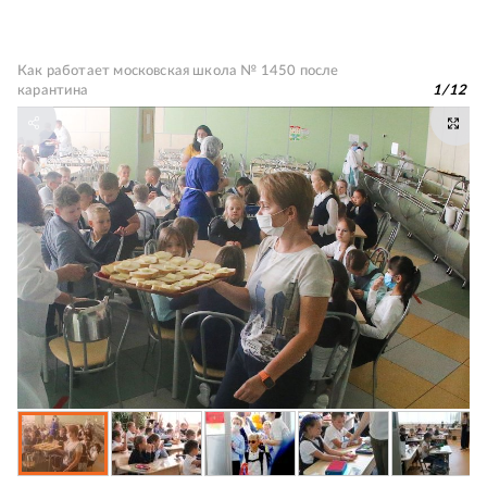
Как работает московская школа № 1450 после
карантина
1
/
12