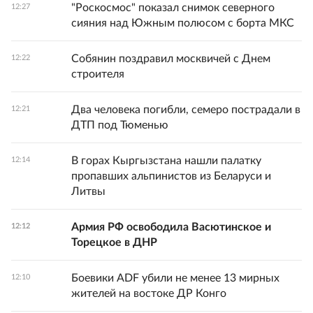
"Роскосмос" показал снимок северного
12:27
сияния над Южным полюсом с борта МКС
Собянин поздравил москвичей с Днем
12:22
строителя
Два человека погибли, семеро пострадали в
12:21
ДТП под Тюменью
В горах Кыргызстана нашли палатку
12:14
пропавших альпинистов из Беларуси и
Литвы
Армия РФ освободила Васютинское и
12:12
Торецкое в ДНР
Боевики ADF убили не менее 13 мирных
12:10
жителей на востоке ДР Конго